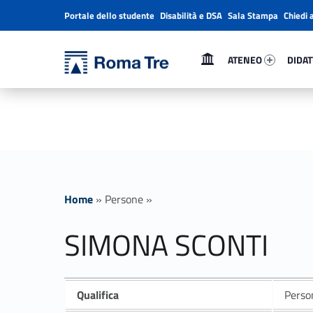
Portale dello studente
Disabilità e DSA
Sala Stampa
Chiedi 
Header info sidebar
Primary Menu
Ateneo 63913-1
Didatt
Università Roma Tre
SIMONA SCONTI ricerca - Università Roma Tre
ATENEO
DIDAT
L’Università degli Studi Roma Tre è un’università giovane e per giovani, è nata nel 1992 ed è rapidamente cresciuta sia in termini di studenti che di corsi di studio offerti. Sono attivi 13 dipartimenti che offrono corsi di Laurea, Laurea magistrale, Master, Corsi di perfezionamento, Dottorati di ricerca e Scuole di specializzazione
Home
»
Persone
»
SIMONA SCONTI
Qualifica
Person