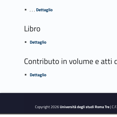
Link identifier #identifier_person_196208-1
, , ,
Dettaglio
Libro
Link identifier #identifier_person_178867-2
Dettaglio
Contributo in volume e atti
Link identifier #identifier_person_115696-3
Dettaglio
Copyright 2026
Università degli studi Roma Tre
| C.