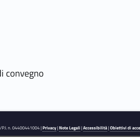
 di convegno
F./P.I. n. 04400441004 |
Privacy
|
Note Legali
|
Accessibilità
|
Obiettivi di acc