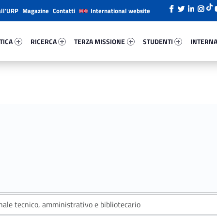
all’URP
Magazine
Contatti
International website
ica 88092-26
Ricerca 23750-38
Terza Missione 23848-49
Studenti 55783-66
Internazi
TICA
RICERCA
TERZA MISSIONE
STUDENTI
INTERNA
ale tecnico, amministrativo e bibliotecario