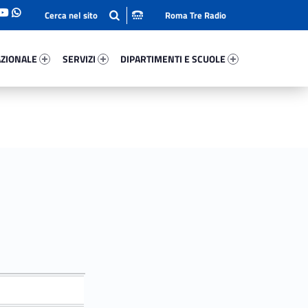
Roma Tre Radio
onale 58562-93
Servizi 65728-114
Dipartimenti E Scuole 40572-140
ZIONALE
SERVIZI
DIPARTIMENTI E SCUOLE