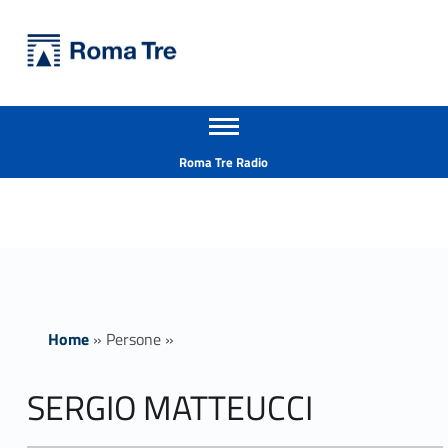
Primary Menu
Università Roma Tre
SERGIO MATTEUCCI - Università Roma Tre
Apri il menu secondario
L’Università degli Studi Roma Tre è un’università giovane e per giovani, è nata nel 1992 ed è rapidamente cresciuta sia in termini di studenti che di corsi di studio offerti. Sono attivi 13 dipartimenti che offrono corsi di Laurea, Laurea magistrale, Master, Corsi di perfezionamento, Dottorati di ricerca e Scuole di specializzazione
Header info sidebar
Roma Tre Radio
Home
»
Persone
»
SERGIO MATTEUCCI