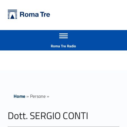
Primary Menu
Università Roma Tre
Dott. SERGIO CONTI insegnamenti - Università Roma Tre
Apri il menu secondario
L’Università degli Studi Roma Tre è un’università giovane e per giovani, è nata nel 1992 ed è rapidamente cresciuta sia in termini di studenti che di corsi di studio offerti. Sono attivi 13 dipartimenti che offrono corsi di Laurea, Laurea magistrale, Master, Corsi di perfezionamento, Dottorati di ricerca e Scuole di specializzazione
Header info sidebar
Roma Tre Radio
Home
»
Persone
»
Dott. SERGIO CONTI