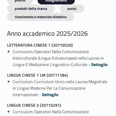
profilo
insegnamenti
prodotti della ricerca
avvisi
ricevimento e materiale didattico
Anno accademico 2025/2026
LETTERATURA CINESE 1 (20710520)
Curriculum: Operatori Nella Comunicazione
Interculturale (Lingue Extraeuropee) nella Laurea in
Link identifier #identifier_person_196207-1
Lingue E Mediazione Linguistico-Culturale -
Dettaglio
LINGUA CINESE 1 LM (20711184)
Curriculum: Curriculum Unico nella Laurea Magistrale
in Lingue Moderne Per La Comunicazione
Link identifier #identifier_person_185670-1
Internazionale -
Dettaglio
LINGUA CINESE 3 (20710291)
Curriculum: Operatori Nella Comunicazione