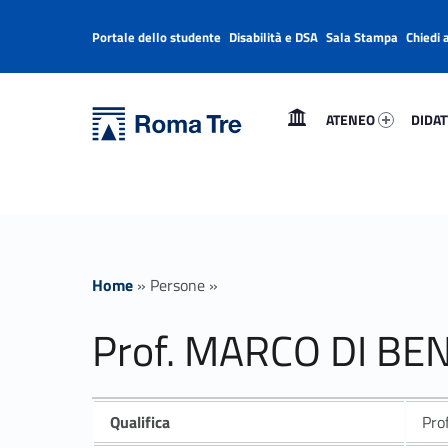
Portale dello studente
Disabilità e DSA
Sala Stampa
Chiedi 
Header info sidebar
Primary Menu
Ateneo 98635-1
Didatt
Università Roma Tre
Prof. MARCO DI BENEDETTO insegnamenti - Università Roma Tre
ATENEO
DIDAT
L’Università degli Studi Roma Tre è un’università giovane e per giovani, è nata nel 1992 ed è rapidamente cresciuta sia in termini di studenti che di corsi di studio offerti. Sono attivi 13 dipartimenti che offrono corsi di Laurea, Laurea magistrale, Master, Corsi di perfezionamento, Dottorati di ricerca e Scuole di specializzazione
Home
»
Persone
»
Prof. MARCO DI B
Qualifica
Pro