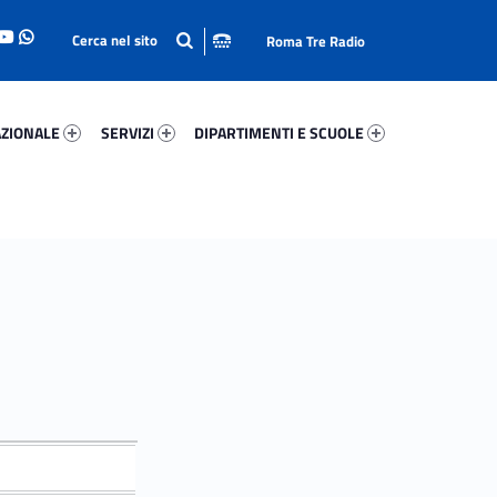
Roma Tre Radio
onale 73789-93
Servizi 29331-114
Dipartimenti E Scuole 22144-140
ZIONALE
SERVIZI
DIPARTIMENTI E SCUOLE