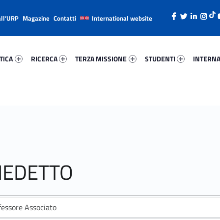
all’URP
Magazine
Contatti
International website
ica 19525-26
Ricerca 85020-38
Terza Missione 63492-49
Studenti 63197-66
Internazi
TICA
RICERCA
TERZA MISSIONE
STUDENTI
INTERNA
ENEDETTO
fessore Associato