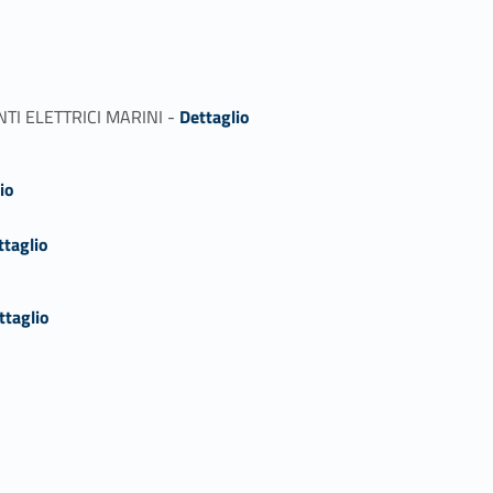
Link identifier #identifier_person_88612-1
ENTI ELETTRICI MARINI -
Dettaglio
io
ttaglio
ttaglio