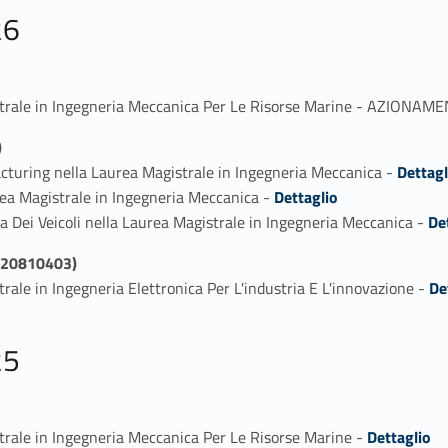
26
strale in Ingegneria Meccanica Per Le Risorse Marine - AZIONAM
)
Link identifier #identifier_person_106878-1
cturing nella Laurea Magistrale in Ingegneria Meccanica -
Dettagl
Link identifier #identifier_person_152014-2
urea Magistrale in Ingegneria Meccanica -
Dettaglio
Link identifier #identifier_person_86429-3
 Dei Veicoli nella Laurea Magistrale in Ingegneria Meccanica -
De
(20810403)
Link identifier #identifier_person_188127-1
ale in Ingegneria Elettronica Per L'industria E L'innovazione -
De
25
Link identifier #identifier_person_56709-1
trale in Ingegneria Meccanica Per Le Risorse Marine -
Dettaglio