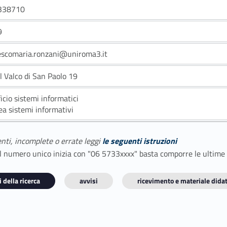
338710
9
escomaria.ronzani@uniroma3.it
l Valco di San Paolo 19
ficio sistemi informatici
ea sistemi informativi
enti, incomplete o errate leggi
le seguenti istruzioni
E il numero unico inizia con "06 5733xxxx" basta comporre le ultime
 della ricerca
avvisi
ricevimento e materiale didat