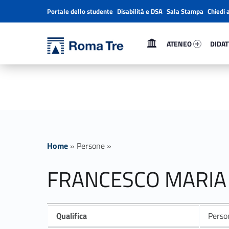
Portale dello studente
Disabilità e DSA
Sala Stampa
Chiedi 
Header info sidebar
Primary Menu
Ateneo 2967-1
Didatt
Università Roma Tre
ATENEO
DIDAT
FRANCESCO MARIA RONZANI ricerca - Università Roma Tre
L’Università degli Studi Roma Tre è un’università giovane e per giovani, è nata nel 1992 ed è rapidamente cresciuta sia in termini di studenti che di corsi di studio offerti. Sono attivi 13 dipartimenti che offrono corsi di Laurea, Laurea magistrale, Master, Corsi di perfezionamento, Dottorati di ricerca e Scuole di specializzazione
Home
»
Persone
»
FRANCESCO MARIA
Qualifica
Person