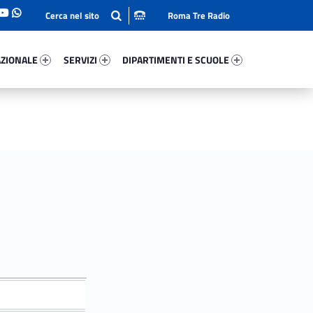
Roma Tre Radio
onale 73778-93
Servizi 84651-114
Dipartimenti E Scuole 96737-140
ZIONALE
SERVIZI
DIPARTIMENTI E SCUOLE