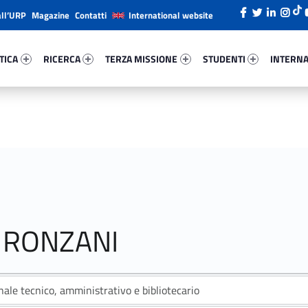
all’URP
Magazine
Contatti
International website
ica 31870-26
Ricerca 28583-38
Terza Missione 39645-49
Studenti 79761-66
Internazi
TICA
RICERCA
TERZA MISSIONE
STUDENTI
INTERNA
 RONZANI
ale tecnico, amministrativo e bibliotecario