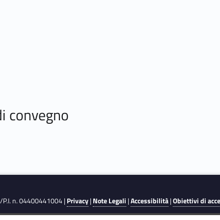
 di convegno
F./P.I. n. 04400441004 |
Privacy
|
Note Legali
|
Accessibilità
|
Obiettivi di acc