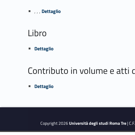
Link identifier #identifier_person_181402-1
, , ,
Dettaglio
Libro
Link identifier #identifier_person_156444-2
Dettaglio
Contributo in volume e atti
Link identifier #identifier_person_169398-3
Dettaglio
Copyright 2026
Università degli studi Roma Tre
| C.