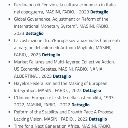
Ferdinando di Fenizio e la cultura economica in Italia
Link identifier #identifier_person_26543-9
nel dopoguerra, MASINI, FABIO, , 2023
Dettaglio
Global Governance: Adjustment or Reform of the
International Monetary System?, MASINI, FABIO, ,
Link identifier #identifier_person_157054-10
2023
Dettaglio
La costruzione di un’Europa sovranazionale. Commenti
a margine del volumedi Antonio Magliulo, MASINI,
Link identifier #identifier_person_113524-11
FABIO, , 2023
Dettaglio
Market Failures and Multi-layered Collective Action.
US Economic Debates, MASINI, FABIO; NANIA,
Link identifier #identifier_person_11255-12
ALBERTINA, , 2023
Dettaglio
Hayek’s Federalism and the Making of European
Link identifier #identifier_person_106483-13
Integration, MASINI, FABIO, , 2022
Dettaglio
L’Unione Europea e le sfide della sostenibilità, 1993-
Link identifier #identifier_person_174702-14
2022, MASINI, FABIO, , 2022
Dettaglio
Reform of the Stability and Growth Pact: A Proposal
Link identifier #identifier_person_116759-15
Lacking Vision, MASINI, FABIO, , 2022
Dettaglio
Time for a Next Generation Africa, MASINI, FABIO, ,