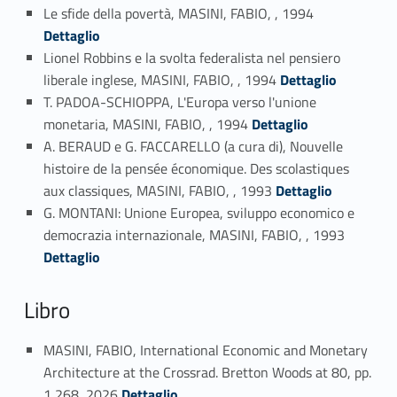
Link identifier #identifier_person_156128-94
Le sfide della povertà, MASINI, FABIO, , 1994
Dettaglio
Lionel Robbins e la svolta federalista nel pensiero
Link identifier #identifier_person_112998-95
liberale inglese, MASINI, FABIO, , 1994
Dettaglio
T. PADOA-SCHIOPPA, L'Europa verso l'unione
Link identifier #identifier_person_172033-96
monetaria, MASINI, FABIO, , 1994
Dettaglio
A. BERAUD e G. FACCARELLO (a cura di), Nouvelle
histoire de la pensée économique. Des scolastiques
Link identifier #identifier_person_117319-97
aux classiques, MASINI, FABIO, , 1993
Dettaglio
G. MONTANI: Unione Europea, sviluppo economico e
Link identifier #identifier_person_190490-98
democrazia internazionale, MASINI, FABIO, , 1993
Dettaglio
Libro
MASINI, FABIO, International Economic and Monetary
Architecture at the Crossrad. Bretton Woods at 80, pp.
Link identifier #identifier_person_143011-99
1 268, 2026
Dettaglio