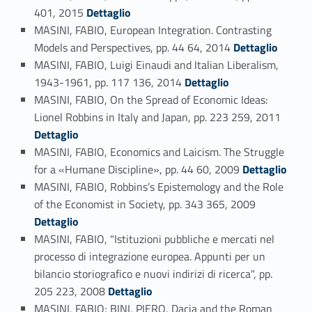
Link identifier #identifier_person_10213-139
401, 2015
Dettaglio
MASINI, FABIO, European Integration. Contrasting
Link identifier #identifier_person_130920-140
Models and Perspectives, pp. 44 64, 2014
Dettaglio
MASINI, FABIO, Luigi Einaudi and Italian Liberalism,
Link identifier #identifier_person_50039-141
1943-1961, pp. 117 136, 2014
Dettaglio
MASINI, FABIO, On the Spread of Economic Ideas:
Link identifier #identifier_person_10272-142
Lionel Robbins in Italy and Japan, pp. 223 259, 2011
Dettaglio
MASINI, FABIO, Economics and Laicism. The Struggle
Link identifier #identifier_person_89656-143
for a «Humane Discipline», pp. 44 60, 2009
Dettaglio
MASINI, FABIO, Robbins’s Epistemology and the Role
Link identifier #identifier_person_170980-144
of the Economist in Society, pp. 343 365, 2009
Dettaglio
MASINI, FABIO, "Istituzioni pubbliche e mercati nel
processo di integrazione europea. Appunti per un
bilancio storiografico e nuovi indirizi di ricerca", pp.
Link identifier #identifier_person_32824-145
205 223, 2008
Dettaglio
MASINI, FABIO; BINI, PIERO, Dacia and the Roman