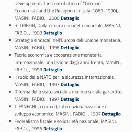
Development. The Contribution of “German”
Economists and the Reception in Italy (1860-1930),
Link identifier #identifier_person_191701-79
MASINI, FABIO, , 2000
Dettaglio
R. TRIFFIN, Dollaro, euro e moneta mondiale, MASINI,
Link identifier #identifier_person_72871-80
FABIO, , 1998
Dettaglio
Strategie sindacali nell’Europa dell’Unione monetaria,
Link identifier #identifier_person_92655-81
MASINI, FABIO, , 1998
Dettaglio
Teoria economica e cooperazione monetaria
internazionale: una lezione dagli anni Trenta, MASINI,
Link identifier #identifier_person_69784-82
FABIO, , 1998
Dettaglio
Il ruolo della NATO per la sicurezza internazionale,
Link identifier #identifier_person_119438-83
MASINI, FABIO, , 1997
Dettaglio
Riforma dello stato sociale e minimo sociale garantito,
Link identifier #identifier_person_195754-84
MASINI, FABIO, , 1997
Dettaglio
T. FANFANI (a cura di), Internazionalizzazione e
Link identifier #identifier_person_92110-85
sviluppo economico, MASINI, FABIO, , 1997
Dettaglio
Federalismo fiscale e solidarietà nazionale, MASINI,
Link identifier #identifier_person_15057-86
FABIO, , 1996
Dettaglio