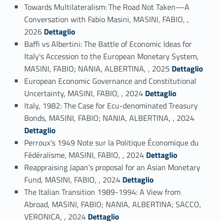
Towards Multilateralism: The Road Not Taken—A
Conversation with Fabio Masini, MASINI, FABIO, ,
Link identifier #identifier_person_105122-2
2026
Dettaglio
Baffi vs Albertini: The Battle of Economic Ideas for
Italy's Accession to the European Monetary System,
Link identifier #identifier_person_11600-3
MASINI, FABIO; NANIA, ALBERTINA, , 2025
Dettaglio
European Economic Governance and Constitutional
Link identifier #identifier_person_29445-4
Uncertainty, MASINI, FABIO, , 2024
Dettaglio
Italy, 1982: The Case for Ecu-denominated Treasury
Link identifier #identifier_person_168335-5
Bonds, MASINI, FABIO; NANIA, ALBERTINA, , 2024
Dettaglio
Perroux’s 1949 Note sur la Politique Économique du
Link identifier #identifier_person_44120-6
Fédéralisme, MASINI, FABIO, , 2024
Dettaglio
Reappraising Japan’s proposal for an Asian Monetary
Link identifier #identifier_person_34547-7
Fund, MASINI, FABIO, , 2024
Dettaglio
The Italian Transition 1989-1994: A View from
Abroad, MASINI, FABIO; NANIA, ALBERTINA; SACCO,
Link identifier #identifier_person_119619-8
VERONICA, , 2024
Dettaglio