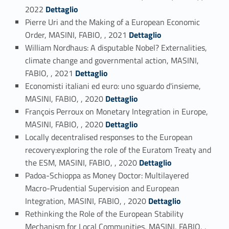
Link identifier #identifier_person_176234-16
2022
Dettaglio
Pierre Uri and the Making of a European Economic
Link identifier #identifier_person_109031-17
Order, MASINI, FABIO, , 2021
Dettaglio
William Nordhaus: A disputable Nobel? Externalities,
climate change and governmental action, MASINI,
Link identifier #identifier_person_116814-18
FABIO, , 2021
Dettaglio
Economisti italiani ed euro: uno sguardo d'insieme,
Link identifier #identifier_person_113816-19
MASINI, FABIO, , 2020
Dettaglio
François Perroux on Monetary Integration in Europe,
Link identifier #identifier_person_158947-20
MASINI, FABIO, , 2020
Dettaglio
Locally decentralised responses to the European
recovery:exploring the role of the Euratom Treaty and
Link identifier #identifier_person_112499-21
the ESM, MASINI, FABIO, , 2020
Dettaglio
Padoa-Schioppa as Money Doctor: Multilayered
Macro-Prudential Supervision and European
Link identifier #identifier_person_77936-22
Integration, MASINI, FABIO, , 2020
Dettaglio
Rethinking the Role of the European Stability
Mechanism for Local Communities, MASINI, FABIO, ,