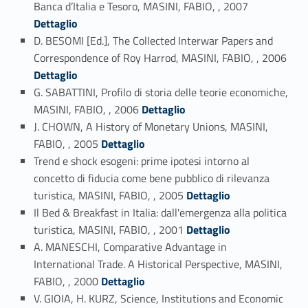
Banca d’Italia e Tesoro, MASINI, FABIO, , 2007
Dettaglio
D. BESOMI [Ed.], The Collected Interwar Papers and
Link identifier #identifier_person_10712-73
Correspondence of Roy Harrod, MASINI, FABIO, , 2006
Dettaglio
G. SABATTINI, Profilo di storia delle teorie economiche,
Link identifier #identifier_person_189061-74
MASINI, FABIO, , 2006
Dettaglio
J. CHOWN, A History of Monetary Unions, MASINI,
Link identifier #identifier_person_25069-75
FABIO, , 2005
Dettaglio
Trend e shock esogeni: prime ipotesi intorno al
concetto di fiducia come bene pubblico di rilevanza
Link identifier #identifier_person_187558-76
turistica, MASINI, FABIO, , 2005
Dettaglio
Il Bed & Breakfast in Italia: dall'emergenza alla politica
Link identifier #identifier_person_131819-77
turistica, MASINI, FABIO, , 2001
Dettaglio
A. MANESCHI, Comparative Advantage in
International Trade. A Historical Perspective, MASINI,
Link identifier #identifier_person_34972-78
FABIO, , 2000
Dettaglio
V. GIOIA, H. KURZ, Science, Institutions and Economic