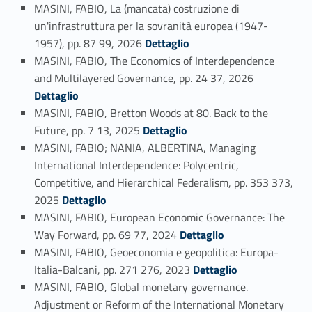
MASINI, FABIO, La (mancata) costruzione di
un'infrastruttura per la sovranità europea (1947-
Link identifier #identifier_person_13721-118
1957), pp. 87 99, 2026
Dettaglio
MASINI, FABIO, The Economics of Interdependence
Link identifier #identifier_person_34263-119
and Multilayered Governance, pp. 24 37, 2026
Dettaglio
MASINI, FABIO, Bretton Woods at 80. Back to the
Link identifier #identifier_person_83732-120
Future, pp. 7 13, 2025
Dettaglio
MASINI, FABIO; NANIA, ALBERTINA, Managing
International Interdependence: Polycentric,
Competitive, and Hierarchical Federalism, pp. 353 373,
Link identifier #identifier_person_110558-121
2025
Dettaglio
MASINI, FABIO, European Economic Governance: The
Link identifier #identifier_person_70505-122
Way Forward, pp. 69 77, 2024
Dettaglio
MASINI, FABIO, Geoeconomia e geopolitica: Europa-
Link identifier #identifier_person_63213-123
Italia-Balcani, pp. 271 276, 2023
Dettaglio
MASINI, FABIO, Global monetary governance.
Adjustment or Reform of the International Monetary