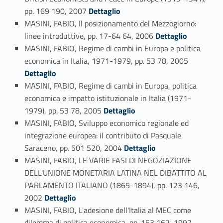
Link identifier #identifier_person_198265-151
pp. 169 190, 2007
Dettaglio
MASINI, FABIO, Il posizionamento del Mezzogiorno:
Link identifier #identifier_person_168213-152
linee introduttive, pp. 17-64 64, 2006
Dettaglio
MASINI, FABIO, Regime di cambi in Europa e politica
Link identifier #identifier_person_112111-153
economica in Italia, 1971-1979, pp. 53 78, 2005
Dettaglio
MASINI, FABIO, Regime di cambi in Europa, politica
economica e impatto istituzionale in Italia (1971-
Link identifier #identifier_person_97106-154
1979), pp. 53 78, 2005
Dettaglio
MASINI, FABIO, Sviluppo economico regionale ed
integrazione europea: il contributo di Pasquale
Link identifier #identifier_person_162974-155
Saraceno, pp. 501 520, 2004
Dettaglio
MASINI, FABIO, LE VARIE FASI DI NEGOZIAZIONE
DELL'UNIONE MONETARIA LATINA NEL DIBATTITO AL
PARLAMENTO ITALIANO (1865-1894), pp. 123 146,
Link identifier #identifier_person_117837-156
2002
Dettaglio
MASINI, FABIO, L'adesione dell'Italia al MEC come
Link identifier #identifier_person_20932-157
dilemma di politica economica, pp. 153 162, 1997