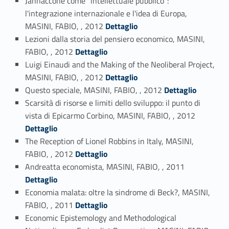
Jannaccone come "intellettuale pubblico":
l'integrazione internazionale e l'idea di Europa,
Link identifier #identifier_person_40794-44
MASINI, FABIO, , 2012
Dettaglio
Lezioni dalla storia del pensiero economico, MASINI,
Link identifier #identifier_person_121250-45
FABIO, , 2012
Dettaglio
Luigi Einaudi and the Making of the Neoliberal Project,
Link identifier #identifier_person_35723-46
MASINI, FABIO, , 2012
Dettaglio
Link identifier #identifier_person_133398-47
Questo speciale, MASINI, FABIO, , 2012
Dettaglio
Scarsità di risorse e limiti dello sviluppo: il punto di
Link identifier #identifier_person_29024-48
vista di Epicarmo Corbino, MASINI, FABIO, , 2012
Dettaglio
The Reception of Lionel Robbins in Italy, MASINI,
Link identifier #identifier_person_38291-49
FABIO, , 2012
Dettaglio
Link identifier #identifier_person_114907-50
Andreatta economista, MASINI, FABIO, , 2011
Dettaglio
Economia malata: oltre la sindrome di Beck?, MASINI,
Link identifier #identifier_person_195628-51
FABIO, , 2011
Dettaglio
Economic Epistemology and Methodological