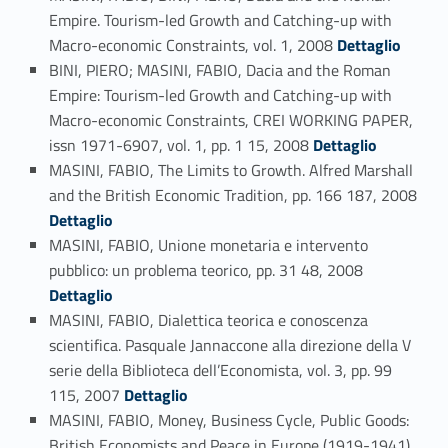
Empire. Tourism-led Growth and Catching-up with
Link identifier #identifier_person_87598-146
Macro-economic Constraints, vol. 1, 2008
Dettaglio
BINI, PIERO; MASINI, FABIO, Dacia and the Roman
Empire: Tourism-led Growth and Catching-up with
Macro-economic Constraints, CREI WORKING PAPER,
Link identifier #identifier_person_71031-147
issn 1971-6907, vol. 1, pp. 1 15, 2008
Dettaglio
MASINI, FABIO, The Limits to Growth. Alfred Marshall
Link identifier #identifier_person_53923-148
and the British Economic Tradition, pp. 166 187, 2008
Dettaglio
MASINI, FABIO, Unione monetaria e intervento
Link identifier #identifier_person_101418-149
pubblico: un problema teorico, pp. 31 48, 2008
Dettaglio
MASINI, FABIO, Dialettica teorica e conoscenza
scientifica. Pasquale Jannaccone alla direzione della V
serie della Biblioteca dell’Economista, vol. 3, pp. 99
Link identifier #identifier_person_100597-150
115, 2007
Dettaglio
MASINI, FABIO, Money, Business Cycle, Public Goods:
British Economists and Peace in Europe (1919-1941),