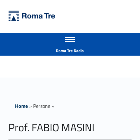
Primary Menu
Università Roma Tre
Prof. FABIO MASINI ricerca - Università Roma Tre
Apri il menu secondario
L’Università degli Studi Roma Tre è un’università giovane e per giovani, è nata nel 1992 ed è rapidamente cresciuta sia in termini di studenti che di corsi di studio offerti. Sono attivi 13 dipartimenti che offrono corsi di Laurea, Laurea magistrale, Master, Corsi di perfezionamento, Dottorati di ricerca e Scuole di specializzazione
Header info sidebar
Roma Tre Radio
Home
»
Persone
»
Prof. FABIO MASINI