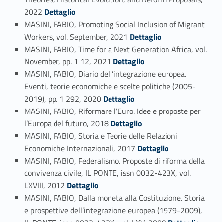
Link identifier #identifier_person_105115-105
2022
Dettaglio
MASINI, FABIO, Promoting Social Inclusion of Migrant
Link identifier #identifier_person_146290-106
Workers, vol. September, 2021
Dettaglio
MASINI, FABIO, Time for a Next Generation Africa, vol.
Link identifier #identifier_person_26447-107
November, pp. 1 12, 2021
Dettaglio
MASINI, FABIO, Diario dell’integrazione europea.
Eventi, teorie economiche e scelte politiche (2005-
Link identifier #identifier_person_35362-108
2019), pp. 1 292, 2020
Dettaglio
MASINI, FABIO, Riformare l’Euro. Idee e proposte per
Link identifier #identifier_person_63628-109
l’Europa del futuro, 2018
Dettaglio
MASINI, FABIO, Storia e Teorie delle Relazioni
Link identifier #identifier_person_150463-110
Economiche Internazionali, 2017
Dettaglio
MASINI, FABIO, Federalismo. Proposte di riforma della
convivenza civile, IL PONTE, issn 0032-423X, vol.
Link identifier #identifier_person_142302-111
LXVIII, 2012
Dettaglio
MASINI, FABIO, Dalla moneta alla Costituzione. Storia
e prospettive dell’integrazione europea (1979-2009),
Link identifier #identifier_person_78659-112