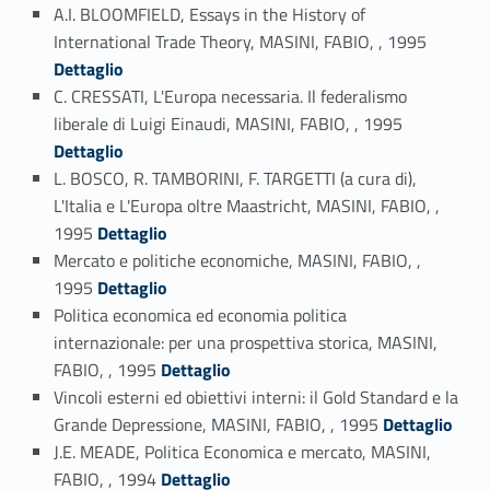
A.I. BLOOMFIELD, Essays in the History of
Link identifier #identifier_person_49095-87
International Trade Theory, MASINI, FABIO, , 1995
Dettaglio
C. CRESSATI, L'Europa necessaria. Il federalismo
Link identifier #identifier_person_115596-88
liberale di Luigi Einaudi, MASINI, FABIO, , 1995
Dettaglio
L. BOSCO, R. TAMBORINI, F. TARGETTI (a cura di),
L'Italia e L'Europa oltre Maastricht, MASINI, FABIO, ,
Link identifier #identifier_person_54062-89
1995
Dettaglio
Mercato e politiche economiche, MASINI, FABIO, ,
Link identifier #identifier_person_143875-90
1995
Dettaglio
Politica economica ed economia politica
internazionale: per una prospettiva storica, MASINI,
Link identifier #identifier_person_95657-91
FABIO, , 1995
Dettaglio
Vincoli esterni ed obiettivi interni: il Gold Standard e la
Link identifier #identifier_person_198911-92
Grande Depressione, MASINI, FABIO, , 1995
Dettaglio
J.E. MEADE, Politica Economica e mercato, MASINI,
Link identifier #identifier_person_98769-93
FABIO, , 1994
Dettaglio