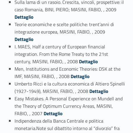
Sulla lama di un rasoio. Crescita, vincoli, prospettive: il
Link identifier #identifier_person_131161-66
caso Romania, BINI, PIERO; MASINI, FABIO, , 2009
Dettaglio
Teorie economiche e scelte politiche: trent’anni di
Link identifier #identifier_person_24117-67
integrazione europea, MASINI, FABIO, , 2009
Dettaglio
I. MAES, Half a century of European financial
integration. From the Rome Treaty to the 21st
Link identifier #identifier_person_197277-68
century, MASINI, FABIO, , 2008
Dettaglio
Men, Institutions and Economic Theories: DSK at the
Link identifier #identifier_person_81647-69
IMF, MASINI, FABIO, , 2008
Dettaglio
Umberto Ricci e la cultura economica di Altiero Spinelli
Link identifier #identifier_person_56647-70
(1927-1949), MASINI, FABIO, , 2008
Dettaglio
Easy Mistakes. A Personal Experience on Mundell and
the Theory of Optimum Currency Areas, MASINI,
Link identifier #identifier_person_191046-71
FABIO, , 2007
Dettaglio
Indipendenza della Banca Centrale e politica
monetaria.Note sul dibattito intorno al “divorzio” fra
Link identifier #identifier_person_133875-72