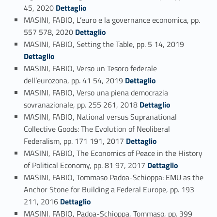
Link identifier #identifier_person_192124-131
45, 2020
Dettaglio
MASINI, FABIO, L’euro e la governance economica, pp.
Link identifier #identifier_person_29341-132
557 578, 2020
Dettaglio
Link identifier #identifier_person_100264-133
MASINI, FABIO, Setting the Table, pp. 5 14, 2019
Dettaglio
MASINI, FABIO, Verso un Tesoro federale
Link identifier #identifier_person_10528-134
dell’eurozona, pp. 41 54, 2019
Dettaglio
MASINI, FABIO, Verso una piena democrazia
Link identifier #identifier_person_426-135
sovranazionale, pp. 255 261, 2018
Dettaglio
MASINI, FABIO, National versus Supranational
Collective Goods: The Evolution of Neoliberal
Link identifier #identifier_person_182394-136
Federalism, pp. 171 191, 2017
Dettaglio
MASINI, FABIO, The Economics of Peace in the History
Link identifier #identifier_person_146639-137
of Political Economy, pp. 81 97, 2017
Dettaglio
MASINI, FABIO, Tommaso Padoa-Schioppa: EMU as the
Anchor Stone for Building a Federal Europe, pp. 193
Link identifier #identifier_person_141310-138
211, 2016
Dettaglio
MASINI, FABIO, Padoa-Schioppa, Tommaso, pp. 399