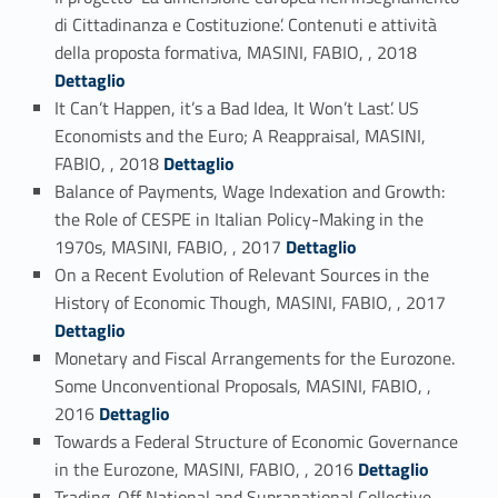
di Cittadinanza e Costituzione’. Contenuti e attività
Link identifier #identifier_person_167568-31
della proposta formativa, MASINI, FABIO, , 2018
Dettaglio
It Can’t Happen, it’s a Bad Idea, It Won’t Last’. US
Economists and the Euro; A Reappraisal, MASINI,
Link identifier #identifier_person_150901-32
FABIO, , 2018
Dettaglio
Balance of Payments, Wage Indexation and Growth:
the Role of CESPE in Italian Policy-Making in the
Link identifier #identifier_person_49443-33
1970s, MASINI, FABIO, , 2017
Dettaglio
On a Recent Evolution of Relevant Sources in the
Link identifier #identifier_person_56137-34
History of Economic Though, MASINI, FABIO, , 2017
Dettaglio
Monetary and Fiscal Arrangements for the Eurozone.
Some Unconventional Proposals, MASINI, FABIO, ,
Link identifier #identifier_person_19117-35
2016
Dettaglio
Towards a Federal Structure of Economic Governance
Link identifier #identifier_person_81787-36
in the Eurozone, MASINI, FABIO, , 2016
Dettaglio
Trading-Off National and Supranational Collective