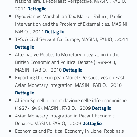
Nationalism: a Federalist Perspective, MASINI, FABIO, ,
Link identifier #identifier_person_39122-52
2011
Dettaglio
Pigouvian vs Marshallian Tax. Market Failure, Public
Intervention and the Problem of Externalities, MASINI,
Link identifier #identifier_person_191724-53
FABIO, , 2011
Dettaglio
Link identifier #identifier_person_9118-54
TPS: A Civil Servant for Europe, MASINI, FABIO, , 2011
Dettaglio
Alternative Routes to Monetary Integration in the
British Economic and Political Debate (1989-91),
Link identifier #identifier_person_134304-55
MASINI, FABIO, , 2010
Dettaglio
Exporting the European Model? Perspectives on East-
Link identifier #identifier_person_173069-56
Asian Monetary Integration, MASINI, FABIO, , 2010
Dettaglio
Altiero Spinelli e la circolazione delle idée economiche
Link identifier #identifier_person_115932-57
(1927-1946), MASINI, FABIO, , 2009
Dettaglio
Asian Monetary Integration in Recent Economic
Link identifier #identifier_person_38443-58
Debates, MASINI, FABIO, , 2009
Dettaglio
Economics and Political Economy in Lionel Robbins’s
Link identifier #identifier_person_171703-59