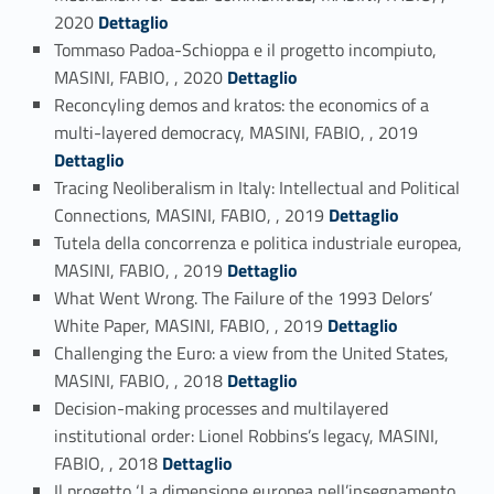
Link identifier #identifier_person_85023-23
2020
Dettaglio
Tommaso Padoa-Schioppa e il progetto incompiuto,
Link identifier #identifier_person_88409-24
MASINI, FABIO, , 2020
Dettaglio
Reconcyling demos and kratos: the economics of a
Link identifier #identifier_person_153186-25
multi-layered democracy, MASINI, FABIO, , 2019
Dettaglio
Tracing Neoliberalism in Italy: Intellectual and Political
Link identifier #identifier_person_57278-26
Connections, MASINI, FABIO, , 2019
Dettaglio
Tutela della concorrenza e politica industriale europea,
Link identifier #identifier_person_188326-27
MASINI, FABIO, , 2019
Dettaglio
What Went Wrong. The Failure of the 1993 Delors’
Link identifier #identifier_person_199070-28
White Paper, MASINI, FABIO, , 2019
Dettaglio
Challenging the Euro: a view from the United States,
Link identifier #identifier_person_122355-29
MASINI, FABIO, , 2018
Dettaglio
Decision-making processes and multilayered
institutional order: Lionel Robbins’s legacy, MASINI,
Link identifier #identifier_person_102632-30
FABIO, , 2018
Dettaglio
Il progetto ‘La dimensione europea nell’insegnamento