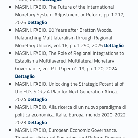
MASINI, FABIO, The Future of the International
Monetary System. Adjustment or Reform, pp. 1 217,
Link identifier #identifier_person_49735-100
2026
Dettaglio
MASINI, FABIO, 80 Years after Bretton Woods.
Relaunching Multilateralism through Regional
Link identifier #identifier_person_137458-101
Monetary Unions, vol. 16, pp. 1 250, 2025
Dettaglio
MASINI, FABIO, The Role of Regional Integrations to
Establish a Multilayered, Multilateral Monetary
Link identifier #identifier_person_118877-102
Governance, vol. RTI Paper n° 19, pp. 1 20, 2024
Dettaglio
MASINI, FABIO, Unlocking the Strategic Potential of
the EU's SDRs: A Plan for Next Generation Africa,
Link identifier #identifier_person_145243-103
2024
Dettaglio
MASINI, FABIO, Alla ricerca di un nuovo paradigma di
politica economica. Italia, Europa, mondo 2020-2022,
Link identifier #identifier_person_5012-104
2023
Dettaglio
MASINI, FABIO, European Economic Governance:
Theories, Historical Evolution, and Reform Proposals,