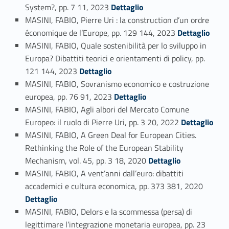
Link identifier #identifier_person_184399-124
System?, pp. 7 11, 2023
Dettaglio
MASINI, FABIO, Pierre Uri : la construction d’un ordre
Link identifier #identifier_person_38614-125
économique de l’Europe, pp. 129 144, 2023
Dettaglio
MASINI, FABIO, Quale sostenibilità per lo sviluppo in
Europa? Dibattiti teorici e orientamenti di policy, pp.
Link identifier #identifier_person_56218-126
121 144, 2023
Dettaglio
MASINI, FABIO, Sovranismo economico e costruzione
Link identifier #identifier_person_28199-127
europea, pp. 76 91, 2023
Dettaglio
MASINI, FABIO, Agli albori del Mercato Comune
Link identifier #identifier_person_59552-128
Europeo: il ruolo di Pierre Uri, pp. 3 20, 2022
Dettaglio
MASINI, FABIO, A Green Deal for European Cities.
Rethinking the Role of the European Stability
Link identifier #identifier_person_91678-129
Mechanism, vol. 45, pp. 3 18, 2020
Dettaglio
MASINI, FABIO, A vent’anni dall’euro: dibattiti
Link identifier #identifier_person_126653-130
accademici e cultura economica, pp. 373 381, 2020
Dettaglio
MASINI, FABIO, Delors e la scommessa (persa) di
legittimare l’integrazione monetaria europea, pp. 23