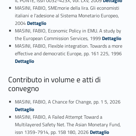
IL PONTE, issn 0032-423X, vol. LXV, 2009
Dettaglio
MASINI, FABIO, SMEmorie della lira. Gli economisti
italiani e l'adesione al Sistema Monetario Europeo,
Link identifier #identifier_person_89920-113
2004
Dettaglio
MASINI, FABIO, Economic Policy in EMU. A study by
Link identifier #identifier_person_140973-114
the European Commission Services, 1999
Dettaglio
MASINI, FABIO, Flexible integration. Towards a more
Link identifier #identifier_person_71854-115
effective and democratic Europe, pp. 161 225, 1996
Dettaglio
Contributo in volume e atti di
convegno
Link identifier #identifier_person_66783-116
MASINI, FABIO, A Chance for Change, pp. 1 5, 2026
Dettaglio
MASINI, FABIO, A Failed Attempt Toward a
Multilayered Safety Net. The Asian Monetary Fund,
Link identifier #identifier_person_60008-117
issn 1359-7914, pp. 158 180, 2026
Dettaglio