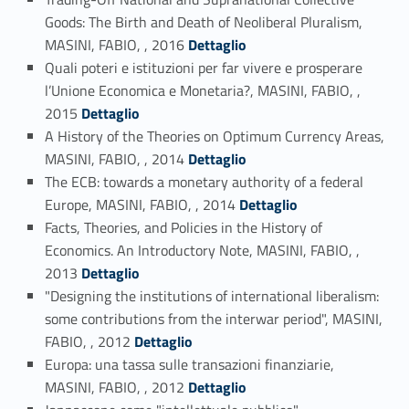
Goods: The Birth and Death of Neoliberal Pluralism,
Link identifier #identifier_person_189554-37
MASINI, FABIO, , 2016
Dettaglio
Quali poteri e istituzioni per far vivere e prosperare
l’Unione Economica e Monetaria?, MASINI, FABIO, ,
Link identifier #identifier_person_89394-38
2015
Dettaglio
A History of the Theories on Optimum Currency Areas,
Link identifier #identifier_person_128386-39
MASINI, FABIO, , 2014
Dettaglio
The ECB: towards a monetary authority of a federal
Link identifier #identifier_person_88633-40
Europe, MASINI, FABIO, , 2014
Dettaglio
Facts, Theories, and Policies in the History of
Economics. An Introductory Note, MASINI, FABIO, ,
Link identifier #identifier_person_180385-41
2013
Dettaglio
"Designing the institutions of international liberalism:
some contributions from the interwar period", MASINI,
Link identifier #identifier_person_123931-42
FABIO, , 2012
Dettaglio
Europa: una tassa sulle transazioni finanziarie,
Link identifier #identifier_person_198268-43
MASINI, FABIO, , 2012
Dettaglio