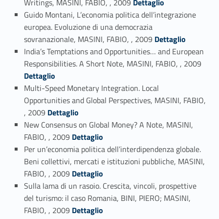
Writings, MASINI, FABIO, , 2009
Dettaglio
Guido Montani, L’economia politica dell’integrazione
europea. Evoluzione di una democrazia
Link identifier #identifier_person_13661-60
sovranazionale, MASINI, FABIO, , 2009
Dettaglio
India’s Temptations and Opportunities… and European
Link identifier #identifier_person_126645-61
Responsibilities. A Short Note, MASINI, FABIO, , 2009
Dettaglio
Multi-Speed Monetary Integration. Local
Opportunities and Global Perspectives, MASINI, FABIO,
Link identifier #identifier_person_165938-62
, 2009
Dettaglio
New Consensus on Global Money? A Note, MASINI,
Link identifier #identifier_person_182140-63
FABIO, , 2009
Dettaglio
Per un’economia politica dell’interdipendenza globale.
Beni collettivi, mercati e istituzioni pubbliche, MASINI,
Link identifier #identifier_person_23643-64
FABIO, , 2009
Dettaglio
Sulla lama di un rasoio. Crescita, vincoli, prospettive
del turismo: il caso Romania, BINI, PIERO; MASINI,
Link identifier #identifier_person_119337-65
FABIO, , 2009
Dettaglio