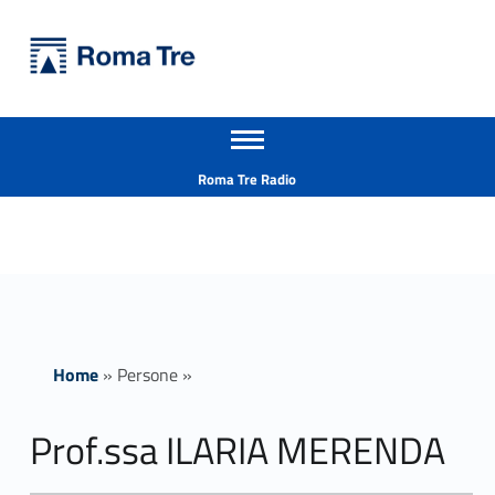
Primary Menu
Università Roma Tre
Prof.ssa ILARIA MERENDA - Università Roma Tre
Apri il menu secondario
L’Università degli Studi Roma Tre è un’università giovane e per giovani, è nata nel 1992 ed è rapidamente cresciuta sia in termini di studenti che di corsi di studio offerti. Sono attivi 13 dipartimenti che offrono corsi di Laurea, Laurea magistrale, Master, Corsi di perfezionamento, Dottorati di ricerca e Scuole di specializzazione
Header info sidebar
Roma Tre Radio
Home
»
Persone
»
Prof.ssa ILARIA MERENDA