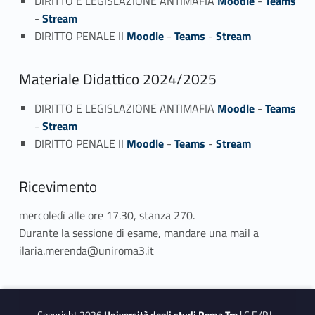
DIRITTO E LEGISLAZIONE ANTIMAFIA
Moodle
-
Teams
-
Stream
DIRITTO PENALE II
Moodle
-
Teams
-
Stream
Materiale Didattico 2024/2025
DIRITTO E LEGISLAZIONE ANTIMAFIA
Moodle
-
Teams
-
Stream
DIRITTO PENALE II
Moodle
-
Teams
-
Stream
Ricevimento
mercoledì alle ore 17.30, stanza 270.
Durante la sessione di esame, mandare una mail a
ilaria.merenda@uniroma3.it
Copyright 2026
Università degli studi Roma Tre
| C.F./P.I.