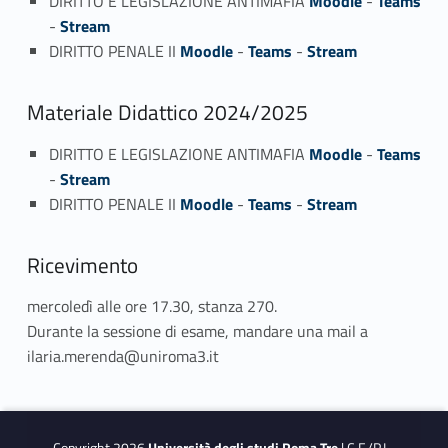
DIRITTO E LEGISLAZIONE ANTIMAFIA
Moodle
-
Teams
-
Stream
DIRITTO PENALE II
Moodle
-
Teams
-
Stream
Materiale Didattico 2024/2025
DIRITTO E LEGISLAZIONE ANTIMAFIA
Moodle
-
Teams
-
Stream
DIRITTO PENALE II
Moodle
-
Teams
-
Stream
Ricevimento
mercoledì alle ore 17.30, stanza 270.
Durante la sessione di esame, mandare una mail a
ilaria.merenda@uniroma3.it
Copyright 2026
Università degli studi Roma Tre
| C.F./P.I.