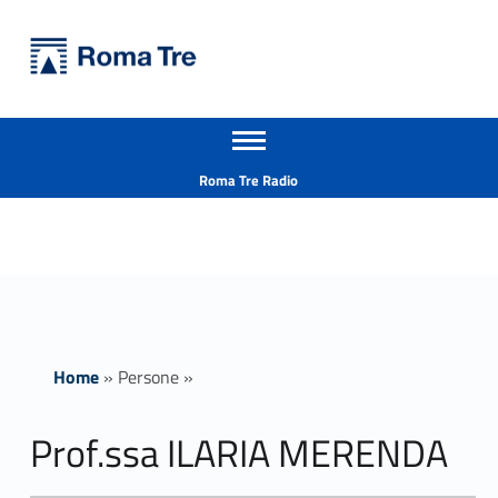
Primary Menu
Università Roma Tre
Prof.ssa ILARIA MERENDA - Università Roma Tre
Apri il menu secondario
L’Università degli Studi Roma Tre è un’università giovane e per giovani, è nata nel 1992 ed è rapidamente cresciuta sia in termini di studenti che di corsi di studio offerti. Sono attivi 13 dipartimenti che offrono corsi di Laurea, Laurea magistrale, Master, Corsi di perfezionamento, Dottorati di ricerca e Scuole di specializzazione
Header info sidebar
Roma Tre Radio
Home
»
Persone
»
Prof.ssa ILARIA MERENDA