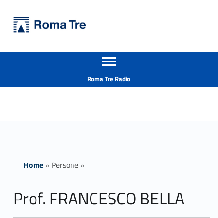
Primary Menu
Università Roma Tre
Prof. FRANCESCO BELLA - Università Roma Tre
Apri il menu secondario
L’Università degli Studi Roma Tre è un’università giovane e per giovani, è nata nel 1992 ed è rapidamente cresciuta sia in termini di studenti che di corsi di studio offerti. Sono attivi 13 dipartimenti che offrono corsi di Laurea, Laurea magistrale, Master, Corsi di perfezionamento, Dottorati di ricerca e Scuole di specializzazione
Header info sidebar
Roma Tre Radio
Home
»
Persone
»
Prof. FRANCESCO BELLA