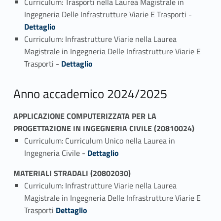
Curriculum: Trasporti nella Laurea Magistrale in
Link identifier #identifier_person_44584-1
Ingegneria Delle Infrastrutture Viarie E Trasporti -
Dettaglio
Curriculum: Infrastrutture Viarie nella Laurea
Magistrale in Ingegneria Delle Infrastrutture Viarie E
Link identifier #identifier_person_59224-2
Trasporti -
Dettaglio
Anno accademico 2024/2025
APPLICAZIONE COMPUTERIZZATA PER LA
PROGETTAZIONE IN INGEGNERIA CIVILE (20810024)
Curriculum: Curriculum Unico nella Laurea in
Link identifier #identifier_person_108285-1
Ingegneria Civile -
Dettaglio
MATERIALI STRADALI (20802030)
Curriculum: Infrastrutture Viarie nella Laurea
Magistrale in Ingegneria Delle Infrastrutture Viarie E
Link identifier #identifier_person_40116-1
Trasporti
Dettaglio