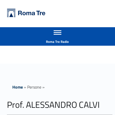
Primary Menu
Università Roma Tre
Prof. ALESSANDRO CALVI insegnamenti - Università Roma Tre
Apri il menu secondario
L’Università degli Studi Roma Tre è un’università giovane e per giovani, è nata nel 1992 ed è rapidamente cresciuta sia in termini di studenti che di corsi di studio offerti. Sono attivi 13 dipartimenti che offrono corsi di Laurea, Laurea magistrale, Master, Corsi di perfezionamento, Dottorati di ricerca e Scuole di specializzazione
Header info sidebar
Roma Tre Radio
Home
»
Persone
»
Prof. ALESSANDRO CALVI