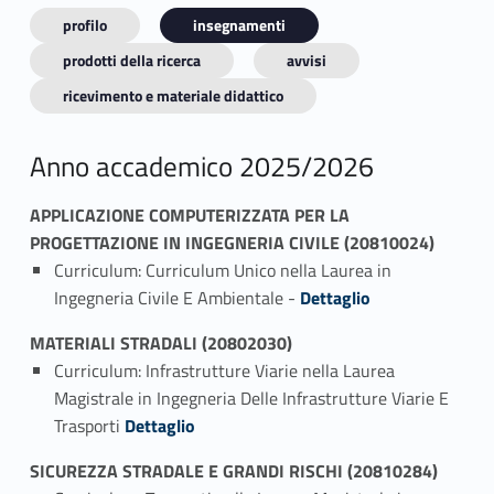
profilo
insegnamenti
prodotti della ricerca
avvisi
ricevimento e materiale didattico
Anno accademico 2025/2026
APPLICAZIONE COMPUTERIZZATA PER LA
PROGETTAZIONE IN INGEGNERIA CIVILE (20810024)
Curriculum: Curriculum Unico nella Laurea in
Link identifier #identifier_person_197308-1
Ingegneria Civile E Ambientale -
Dettaglio
MATERIALI STRADALI (20802030)
Curriculum: Infrastrutture Viarie nella Laurea
Magistrale in Ingegneria Delle Infrastrutture Viarie E
Link identifier #identifier_person_197620-1
Trasporti
Dettaglio
SICUREZZA STRADALE E GRANDI RISCHI (20810284)