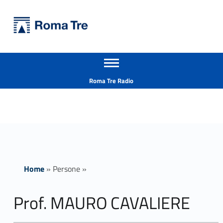
Primary Menu
Università Roma Tre
Prof. MAURO CAVALIERE ricerca - Università Roma Tre
Apri il menu secondario
L’Università degli Studi Roma Tre è un’università giovane e per giovani, è nata nel 1992 ed è rapidamente cresciuta sia in termini di studenti che di corsi di studio offerti. Sono attivi 13 dipartimenti che offrono corsi di Laurea, Laurea magistrale, Master, Corsi di perfezionamento, Dottorati di ricerca e Scuole di specializzazione
Header info sidebar
Roma Tre Radio
Home
»
Persone
»
Prof. MAURO CAVALIERE