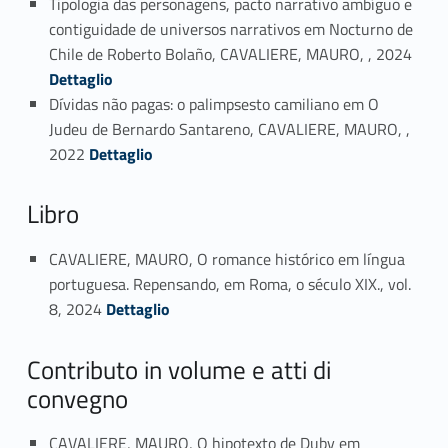
Tipologia das personagens, pacto narrativo ambíguo e
contiguidade de universos narrativos em Nocturno de
Link identifier #identifier_person_82717-3
Chile de Roberto Bolaño, CAVALIERE, MAURO, , 2024
Dettaglio
Dívidas não pagas: o palimpsesto camiliano em O
Judeu de Bernardo Santareno, CAVALIERE, MAURO, ,
Link identifier #identifier_person_79247-4
2022
Dettaglio
Libro
CAVALIERE, MAURO, O romance histórico em língua
portuguesa. Repensando, em Roma, o século XIX., vol.
Link identifier #identifier_person_120856-5
8, 2024
Dettaglio
Contributo in volume e atti di
convegno
CAVALIERE, MAURO, O hipotexto de Duby em