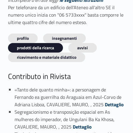
incomplete o errate leggi
le seguenti istruzioni
Per telefonare da un edificio dell'Ateneo all'altro SE il
numero unico inizia con "06 5733xxxx" basta comporre le
ultime quattro cifre del numero esteso.
profilo
insegnamenti
prodotti della ricerca
avvisi
ricevimento e materiale didattico
Contributo in Rivista
«Tanto dele quanto minha»: a personagem de
Fernando ea guerrilha do Araguaia em Azul-Corvo de
Link identifier #identifier_person_117887-1
Adriana Lisboa, CAVALIERE, MAURO, , 2025
Dettaglio
Segregacionismo e transposição espacial em As
mulheres do imperador, de Ungulani Ba Ka Khosa,
Link identifier #identifier_person_72538-2
CAVALIERE, MAURO, , 2025
Dettaglio