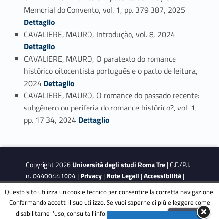
Link identifier #identifier_person_8967-6
Memorial do Convento, vol. 1, pp. 379 387, 2025
Dettaglio
Link identifier #identifier_person_104225-7
CAVALIERE, MAURO, Introdução, vol. 8, 2024
Dettaglio
CAVALIERE, MAURO, O paratexto do romance
histórico oitocentista português e o pacto de leitura,
Link identifier #identifier_person_166255-8
2024
Dettaglio
CAVALIERE, MAURO, O romance do passado recente:
subgênero ou periferia do romance histórico?, vol. 1,
Link identifier #identifier_person_78037-9
pp. 17 34, 2024
Dettaglio
Copyright 2026
Università degli studi Roma Tre
| C.F./P.I.
n. 04400441004 |
Privacy
|
Note Legali
|
Accessibilità
|
Obiettivi di accessibilità
|
Dichiarazione di accessibilità
Questo sito utilizza un cookie tecnico per consentire la corretta navigazione.
Confermando accetti il suo utilizzo. Se vuoi saperne di più e leggere come
disabilitarne l'uso, consulta l'informativa estesa.
ENG
Accetta
This site is protected by reCAPTCHA and the Google
Privacy