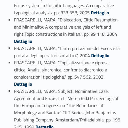
Focus system in Cushitic Languages. A comparative-
Link identifier #identifier_person_21008-83
typological analysis, pp. 333 358, 2005
Dettaglio
FRASCARELLI, MARA, "Dislocation, Clitic Resumption
and Minimality: A comparative analysis of left and
Link identifier #identifier_person_156478-84
right Topic constructions in Italian.", pp. 99 118, 2004
Dettaglio
FRASCARELLI, MARA, "L’interpretazione del Focus e la
Link identifier #identifier_person_83732-85
portata degli operatori sintattici.", 2004
Dettaglio
FRASCARELLI, MARA, "Topicalizzazione e ripresa
clitica. Analisi sincronica, confronto diacronico e
Link identifier #identifier_person_122490-86
considerazioni tipologiche.", pp. 547 562, 2003
Dettaglio
FRASCARELLI, MARA, Subject, Nominative Case,
Agreement and Focus. In L. Mereu (ed.) Proceedings of
the European Congress on “The Boundaries of
Morphology and Syntax”. CILT Series. John Benjamins
Publishing Company: Amsterdam/Philadelphia, pp. 195
Link identifier #identifier_person_178551-87
215, 1999
Dettaglio