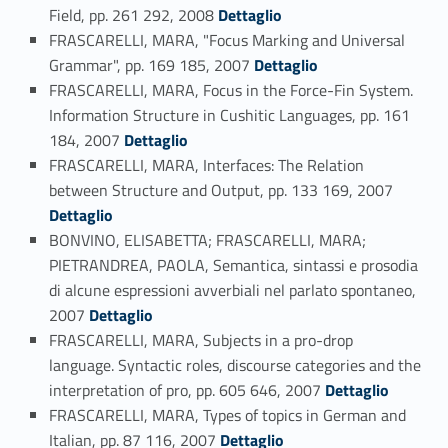
Link identifier #identifier_person_90101-69
Field, pp. 261 292, 2008
Dettaglio
FRASCARELLI, MARA, "Focus Marking and Universal
Link identifier #identifier_person_144159-70
Grammar", pp. 169 185, 2007
Dettaglio
FRASCARELLI, MARA, Focus in the Force-Fin System.
Information Structure in Cushitic Languages, pp. 161
Link identifier #identifier_person_5814-71
184, 2007
Dettaglio
FRASCARELLI, MARA, Interfaces: The Relation
Link identifier #identifier_person_149763-72
between Structure and Output, pp. 133 169, 2007
Dettaglio
BONVINO, ELISABETTA; FRASCARELLI, MARA;
PIETRANDREA, PAOLA, Semantica, sintassi e prosodia
di alcune espressioni avverbiali nel parlato spontaneo,
Link identifier #identifier_person_32384-73
2007
Dettaglio
FRASCARELLI, MARA, Subjects in a pro-drop
language. Syntactic roles, discourse categories and the
Link identifier #identifier_person_193331-74
interpretation of pro, pp. 605 646, 2007
Dettaglio
FRASCARELLI, MARA, Types of topics in German and
Link identifier #identifier_person_129893-75
Italian, pp. 87 116, 2007
Dettaglio