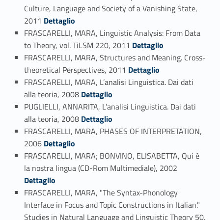
Culture, Language and Society of a Vanishing State,
Link identifier #identifier_person_123070-30
2011
Dettaglio
FRASCARELLI, MARA, Linguistic Analysis: From Data
Link identifier #identifier_person_151969-31
to Theory, vol. TiLSM 220, 2011
Dettaglio
FRASCARELLI, MARA, Structures and Meaning. Cross-
Link identifier #identifier_person_94770-32
theoretical Perspectives, 2011
Dettaglio
FRASCARELLI, MARA, L’analisi Linguistica. Dai dati
Link identifier #identifier_person_149399-33
alla teoria, 2008
Dettaglio
PUGLIELLI, ANNARITA, L’analisi Linguistica. Dai dati
Link identifier #identifier_person_155419-34
alla teoria, 2008
Dettaglio
FRASCARELLI, MARA, PHASES OF INTERPRETATION,
Link identifier #identifier_person_76943-35
2006
Dettaglio
FRASCARELLI, MARA; BONVINO, ELISABETTA, Qui è
Link identifier #identifier_person_195884-36
la nostra lingua (CD-Rom Multimediale), 2002
Dettaglio
FRASCARELLI, MARA, "The Syntax-Phonology
Interface in Focus and Topic Constructions in Italian."
Studies in Natural Language and Linguistic Theory 50,