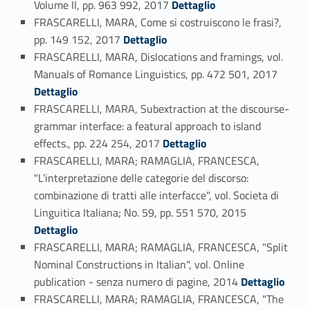
Volume II, pp. 963 992, 2017
Dettaglio
FRASCARELLI, MARA, Come si costruiscono le frasi?,
Link identifier #identifier_person_44416-47
pp. 149 152, 2017
Dettaglio
FRASCARELLI, MARA, Dislocations and framings, vol.
Link identifier #identifier_person_181427-48
Manuals of Romance Linguistics, pp. 472 501, 2017
Dettaglio
FRASCARELLI, MARA, Subextraction at the discourse-
grammar interface: a featural approach to island
Link identifier #identifier_person_20401-49
effects., pp. 224 254, 2017
Dettaglio
FRASCARELLI, MARA; RAMAGLIA, FRANCESCA,
"L’interpretazione delle categorie del discorso:
combinazione di tratti alle interfacce", vol. Societa di
Link identifier #identifier_person_187086-50
Linguitica Italiana; No. 59, pp. 551 570, 2015
Dettaglio
FRASCARELLI, MARA; RAMAGLIA, FRANCESCA, "Split
Nominal Constructions in Italian", vol. Online
Link identifier #identifier_person_25147-51
publication - senza numero di pagine, 2014
Dettaglio
FRASCARELLI, MARA; RAMAGLIA, FRANCESCA, "The