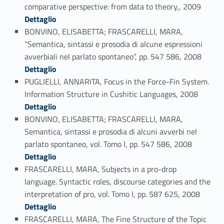
Link identifier #identifier_person_29069-64
comparative perspective: from data to theory,, 2009
Dettaglio
BONVINO, ELISABETTA; FRASCARELLI, MARA,
“Semantica, sintassi e prosodia di alcune espressioni
Link identifier #identifier_person_86603-65
avverbiali nel parlato spontaneo”, pp. 547 586, 2008
Dettaglio
PUGLIELLI, ANNARITA, Focus in the Force-Fin System.
Link identifier #identifier_person_163119-66
Information Structure in Cushitic Languages, 2008
Dettaglio
BONVINO, ELISABETTA; FRASCARELLI, MARA,
Semantica, sintassi e prosodia di alcuni avverbi nel
Link identifier #identifier_person_17889-67
parlato spontaneo, vol. Tomo I, pp. 547 586, 2008
Dettaglio
FRASCARELLI, MARA, Subjects in a pro-drop
language. Syntactic roles, discourse categories and the
Link identifier #identifier_person_123683-68
interpretation of pro, vol. Tomo I, pp. 587 625, 2008
Dettaglio
FRASCARELLI, MARA, The Fine Structure of the Topic