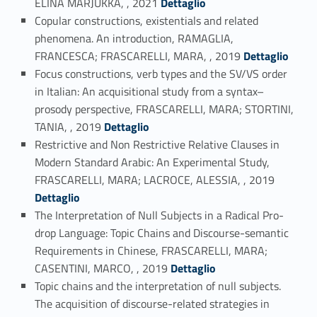
ELINA MARJUKKA, , 2021
Dettaglio
Copular constructions, existentials and related
phenomena. An introduction, RAMAGLIA,
Link identifier #identifier_person_34779-9
FRANCESCA; FRASCARELLI, MARA, , 2019
Dettaglio
Focus constructions, verb types and the SV/VS order
in Italian: An acquisitional study from a syntax–
prosody perspective, FRASCARELLI, MARA; STORTINI,
Link identifier #identifier_person_4951-10
TANIA, , 2019
Dettaglio
Restrictive and Non Restrictive Relative Clauses in
Modern Standard Arabic: An Experimental Study,
Link identifier #identifier_person_50745-11
FRASCARELLI, MARA; LACROCE, ALESSIA, , 2019
Dettaglio
The Interpretation of Null Subjects in a Radical Pro-
drop Language: Topic Chains and Discourse-semantic
Requirements in Chinese, FRASCARELLI, MARA;
Link identifier #identifier_person_188728-12
CASENTINI, MARCO, , 2019
Dettaglio
Topic chains and the interpretation of null subjects.
The acquisition of discourse-related strategies in