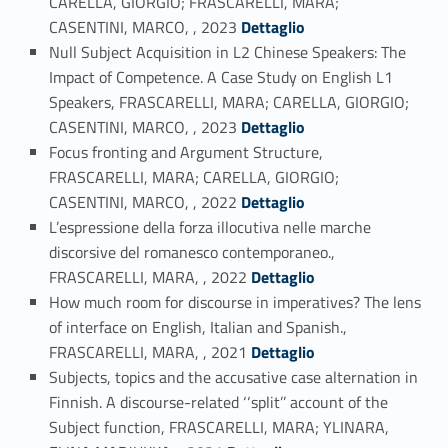
CARELLA, GIORGIO; FRASCARELLI, MARA;
Link identifier #identifier_person_110075-3
CASENTINI, MARCO, , 2023
Dettaglio
Null Subject Acquisition in L2 Chinese Speakers: The
Impact of Competence. A Case Study on English L1
Speakers, FRASCARELLI, MARA; CARELLA, GIORGIO;
Link identifier #identifier_person_165204-4
CASENTINI, MARCO, , 2023
Dettaglio
Focus fronting and Argument Structure,
FRASCARELLI, MARA; CARELLA, GIORGIO;
Link identifier #identifier_person_40800-5
CASENTINI, MARCO, , 2022
Dettaglio
L’espressione della forza illocutiva nelle marche
discorsive del romanesco contemporaneo.,
Link identifier #identifier_person_113869-6
FRASCARELLI, MARA, , 2022
Dettaglio
How much room for discourse in imperatives? The lens
of interface on English, Italian and Spanish.,
Link identifier #identifier_person_69306-7
FRASCARELLI, MARA, , 2021
Dettaglio
Subjects, topics and the accusative case alternation in
Finnish. A discourse-related ‘‘split’’ account of the
Subject function, FRASCARELLI, MARA; YLINARA,
Link identifier #identifier_person_27288-8