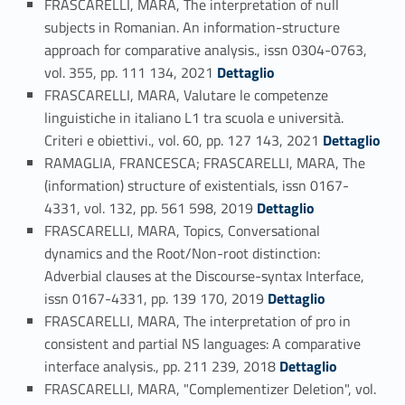
FRASCARELLI, MARA, The interpretation of null
subjects in Romanian. An information-structure
approach for comparative analysis., issn 0304-0763,
Link identifier #identifier_person_65304-41
vol. 355, pp. 111 134, 2021
Dettaglio
FRASCARELLI, MARA, Valutare le competenze
linguistiche in italiano L1 tra scuola e università.
Link identifier #identifier_person_131863-42
Criteri e obiettivi., vol. 60, pp. 127 143, 2021
Dettaglio
RAMAGLIA, FRANCESCA; FRASCARELLI, MARA, The
(information) structure of existentials, issn 0167-
Link identifier #identifier_person_90094-43
4331, vol. 132, pp. 561 598, 2019
Dettaglio
FRASCARELLI, MARA, Topics, Conversational
dynamics and the Root/Non-root distinction:
Adverbial clauses at the Discourse-syntax Interface,
Link identifier #identifier_person_143586-44
issn 0167-4331, pp. 139 170, 2019
Dettaglio
FRASCARELLI, MARA, The interpretation of pro in
consistent and partial NS languages: A comparative
Link identifier #identifier_person_75676-45
interface analysis., pp. 211 239, 2018
Dettaglio
FRASCARELLI, MARA, "Complementizer Deletion", vol.
Link identifier #identifier_person_183789-46