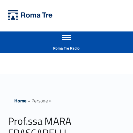
Primary Menu
Università Roma Tre
Prof.ssa MARA FRASCARELLI ricerca - Università Roma Tre
Apri il menu secondario
L’Università degli Studi Roma Tre è un’università giovane e per giovani, è nata nel 1992 ed è rapidamente cresciuta sia in termini di studenti che di corsi di studio offerti. Sono attivi 13 dipartimenti che offrono corsi di Laurea, Laurea magistrale, Master, Corsi di perfezionamento, Dottorati di ricerca e Scuole di specializzazione
Header info sidebar
Roma Tre Radio
Home
»
Persone
»
Prof.ssa MARA
FRASCARELLI