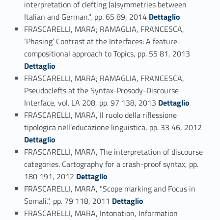
interpretation of clefting (a)symmetries between
Link identifier #identifier_person_167933-52
Italian and German.", pp. 65 89, 2014
Dettaglio
FRASCARELLI, MARA; RAMAGLIA, FRANCESCA,
‘Phasing’ Contrast at the Interfaces: A feature-
Link identifier #identifier_person_111696-53
compositional approach to Topics, pp. 55 81, 2013
Dettaglio
FRASCARELLI, MARA; RAMAGLIA, FRANCESCA,
Pseudoclefts at the Syntax-Prosody-Discourse
Link identifier #identifier_person_75105-54
Interface, vol. LA 208, pp. 97 138, 2013
Dettaglio
FRASCARELLI, MARA, Il ruolo della riflessione
Link identifier #identifier_person_15371-55
tipologica nell’educazione linguistica, pp. 33 46, 2012
Dettaglio
FRASCARELLI, MARA, The interpretation of discourse
categories. Cartography for a crash-proof syntax, pp.
Link identifier #identifier_person_112498-56
180 191, 2012
Dettaglio
FRASCARELLI, MARA, "Scope marking and Focus in
Link identifier #identifier_person_147754-57
Somali.", pp. 79 118, 2011
Dettaglio
FRASCARELLI, MARA, Intonation, Information