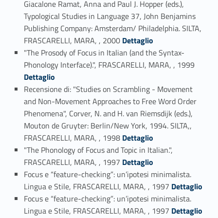
Giacalone Ramat, Anna and Paul J. Hopper (eds.),
Typological Studies in Language 37, John Benjamins
Publishing Company: Amsterdam/ Philadelphia. SILTA,
Link identifier #identifier_person_90138-20
FRASCARELLI, MARA, , 2000
Dettaglio
"The Prosody of Focus in Italian (and the Syntax-
Link identifier #identifier_person_71455-21
Phonology Interface).", FRASCARELLI, MARA, , 1999
Dettaglio
Recensione di: "Studies on Scrambling - Movement
and Non-Movement Approaches to Free Word Order
Phenomena", Corver, N. and H. van Riemsdijk (eds.),
Mouton de Gruyter: Berlin/New York, 1994. SILTA,,
Link identifier #identifier_person_89236-22
FRASCARELLI, MARA, , 1998
Dettaglio
"The Phonology of Focus and Topic in Italian.",
Link identifier #identifier_person_99120-23
FRASCARELLI, MARA, , 1997
Dettaglio
Focus e “feature-checking”: un’ipotesi minimalista.
Link identifier #identifier_person_66429-24
Lingua e Stile, FRASCARELLI, MARA, , 1997
Dettaglio
Focus e “feature-checking”: un’ipotesi minimalista.
Link identifier #identifier_person_60874-25
Lingua e Stile, FRASCARELLI, MARA, , 1997
Dettaglio