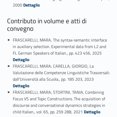
Link identifier #identifier_person_174473-37
2000
Dettaglio
Contributo in volume e atti di
convegno
FRASCARELLI, MARA, The syntax-semantic interface
in auxiliary selection. Experimental data from L2 and
Link identifier #identifier_person_37345-38
FL German Speakers of Italian., pp. 423 456, 2025
Dettaglio
FRASCARELLI, MARA; CARELLA, GIORGIO, La
Valutazione delle Competenze Linguistiche Trasversali:
Link identifier #identifier_person_18609-39
dall’Università alla Scuola., pp. 185 203, 2023
Dettaglio
FRASCARELLI, MARA; STORTINI, TANIA, Combining
Focus VS and Topic Constructions. The acquisition of
discourse and conversational dynamics strategies in
Link identifier #identifier_person_48456-40
child Italian., vol. 65, pp. 259 288, 2021
Dettaglio