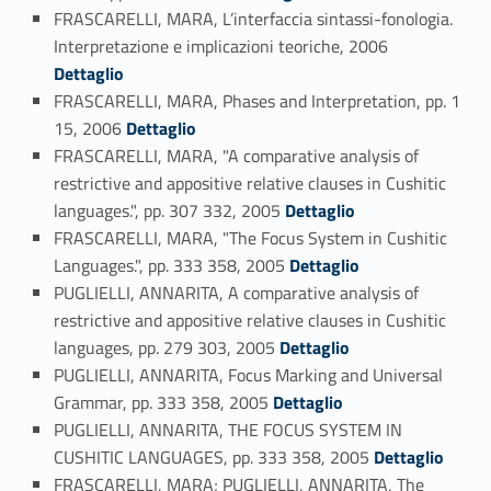
FRASCARELLI, MARA, L’interfaccia sintassi-fonologia.
Link identifier #identifier_person_171560-76
Interpretazione e implicazioni teoriche, 2006
Dettaglio
FRASCARELLI, MARA, Phases and Interpretation, pp. 1
Link identifier #identifier_person_97878-77
15, 2006
Dettaglio
FRASCARELLI, MARA, "A comparative analysis of
restrictive and appositive relative clauses in Cushitic
Link identifier #identifier_person_24681-78
languages.", pp. 307 332, 2005
Dettaglio
FRASCARELLI, MARA, "The Focus System in Cushitic
Link identifier #identifier_person_155364-79
Languages.", pp. 333 358, 2005
Dettaglio
PUGLIELLI, ANNARITA, A comparative analysis of
restrictive and appositive relative clauses in Cushitic
Link identifier #identifier_person_163583-80
languages, pp. 279 303, 2005
Dettaglio
PUGLIELLI, ANNARITA, Focus Marking and Universal
Link identifier #identifier_person_53212-81
Grammar, pp. 333 358, 2005
Dettaglio
PUGLIELLI, ANNARITA, THE FOCUS SYSTEM IN
Link identifier #identifier_person_61644-82
CUSHITIC LANGUAGES, pp. 333 358, 2005
Dettaglio
FRASCARELLI, MARA; PUGLIELLI, ANNARITA, The