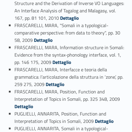
Structure and the Derivation of Inverse VO Languages:
An Interface Analysis of Tagalog and Malagasy, vol.
Link identifier #identifier_person_72396-58
167, pp. 81 101, 2010
Dettaglio
FRASCARELLI, MARA, "Somali in a typological-
comparative perspective: from data to theory", pp. 30
Link identifier #identifier_person_55755-59
58, 2009
Dettaglio
FRASCARELLI, MARA, Information structure in Somali:
Evidence from the syntax-phonology interface, vol. 1,
Link identifier #identifier_person_131090-60
pp. 146 175, 2009
Dettaglio
FRASCARELLI, MARA, Interfacce e teoria della
grammatica: l’articolazione della struttura in ‘zone’, pp.
Link identifier #identifier_person_137415-61
259 275, 2009
Dettaglio
FRASCARELLI, MARA, Position, Function and
Link identifier #identifier_person_168473-62
Interpretation of Topics in Somali, pp. 325 348, 2009
Dettaglio
PUGLIELLI, ANNARITA, Position, Function and
Link identifier #identifier_person_37573-63
Interpretation of Topics in Somali, 2009
Dettaglio
PUGLIELLI, ANNARITA, Somali in a typological-