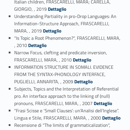
Italian children, FRASCARELLI, MARA; CARELLA,
Link identifier #identifier_person_18125-13
GIORGIO, , 2019
Dettaglio
Understanding Partiality in pro-Drop Languages: An
Information-Structure Approach, FRASCARELLI,
Link identifier #identifier_person_76620-14
MARA, , 2019
Dettaglio
"Is Topic a Root Phenomenon?", FRASCARELLI, MARA,
Link identifier #identifier_person_106924-15
, 2010
Dettaglio
Narrow Focus, clefting and predicate inversion,
Link identifier #identifier_person_78838-16
FRASCARELLI, MARA, , 2010
Dettaglio
INFORMATION STRUCTURE IN SOMALI. EVIDENCE
FROM THE SYNTAX-PHONOLOGY INTERFACE,
Link identifier #identifier_person_137488-17
PUGLIELLI, ANNARITA, , 2009
Dettaglio
Subjects, Topics and the Interpretation of Referential
pro. An interface approach to the linking of (null)
Link identifier #identifier_person_31314-18
pronouns, FRASCARELLI, MARA, , 2007
Dettaglio
"Frasi Scisse e ‘Small Clauses’: un’Analisi dell’Inglese”.
Link identifier #identifier_person_32258-19
Lingua e Stile, FRASCARELLI, MARA, , 2000
Dettaglio
Recensione di "The limits of grammaticalization",