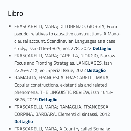
Libro
FRASCARELLI, MARA; DI LORENZO, GIORGIA, From
pseudo-relatives to causative constructions: A Mono-
clausal account. Scandinavian Languages as a case
Link identifier #identifier_person_77454-26
study., issn 0166-0829, vol. 278, 2022
Dettaglio
FRASCARELLI, MARA; CARELLA, GIORGIO, Narrow
Focus and Fronting Strategies, LANGUAGES, issn
Link identifier #identifier_person_97444-27
2226-471X, vol. Special Issue, 2022
Dettaglio
RAMAGLIA, FRANCESCA; FRASCARELLI, MARA,
Copular constructions, existentials and related
phenomena, THE LINGUISTIC REVIEW, issn 1613-
Link identifier #identifier_person_38955-28
3676, 2019
Dettaglio
FRASCARELLI, MARA; RAMAGLIA, FRANCESCA;
Link identifier #identifier_person_106430-29
CORPINA, BARBARA, Elementi di sintassi, 2012
Dettaglio
FRASCARELLI, MARA, A Country called Somalia: