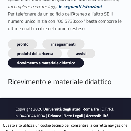
incomplete o errate leggi
le seguenti istruzioni
Per telefonare da un edificio dell'Ateneo all'altro SE il
numero unico inizia con "06 5733xxxx" basta comporre le
ultime quattro cifre del numero esteso.
profilo
insegnamenti
prodotti della ricerca
avvisi
ricevimento e materiale didattico
Ricevimento e materiale didattico
Copyright 2026
Università degli studi Roma Tre
| C.F./P.I.
n. 04400441004 |
Privacy
|
Note Legali
|
Accessibilità
|
Obiettivi di accessibilità
|
Dichiarazione di accessibilità
Questo sito utilizza un cookie tecnico per consentire la corretta navigazione.