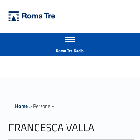
Primary Menu
Università Roma Tre
FRANCESCA VALLA - Università Roma Tre
Apri il menu secondario
L’Università degli Studi Roma Tre è un’università giovane e per giovani, è nata nel 1992 ed è rapidamente cresciuta sia in termini di studenti che di corsi di studio offerti. Sono attivi 13 dipartimenti che offrono corsi di Laurea, Laurea magistrale, Master, Corsi di perfezionamento, Dottorati di ricerca e Scuole di specializzazione
Header info sidebar
Roma Tre Radio
Home
»
Persone
»
FRANCESCA VALLA