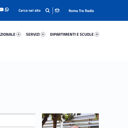
Roma Tre Radio
onale 77779-93
Servizi 21353-114
Dipartimenti E Scuole 66163-140
ZIONALE
SERVIZI
DIPARTIMENTI E SCUOLE