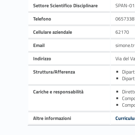
Settore Scientifico Disciplinare
SPAN-01
Telefono
0657338
Cellulare aziendale
62170
Email
simone.t
Indirizzo
Via del V
Struttura/Afferenza
Dipart
Dipart
Cariche e responsabilità
Dirett
Compo
Compo
Altre informazioni
Curricul