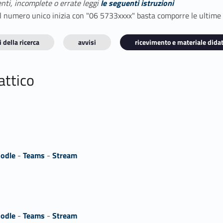
enti, incomplete o errate leggi
le seguenti istruzioni
E il numero unico inizia con "06 5733xxxx" basta comporre le ultime
 della ricerca
avvisi
ricevimento e materiale didat
attico
odle
-
Teams
-
Stream
odle
-
Teams
-
Stream