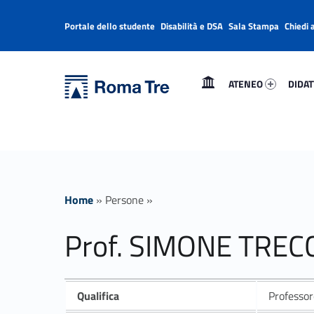
Portale dello studente
Disabilità e DSA
Sala Stampa
Chiedi 
Header info sidebar
Primary Menu
Ateneo 48146-1
Didatt
Università Roma Tre
Prof. SIMONE TRECCA - Università Roma Tre
ATENEO
DIDAT
L’Università degli Studi Roma Tre è un’università giovane e per giovani, è nata nel 1992 ed è rapidamente cresciuta sia in termini di studenti che di corsi di studio offerti. Sono attivi 13 dipartimenti che offrono corsi di Laurea, Laurea magistrale, Master, Corsi di perfezionamento, Dottorati di ricerca e Scuole di specializzazione
Home
»
Persone
»
Prof. SIMONE TREC
Qualifica
Professor