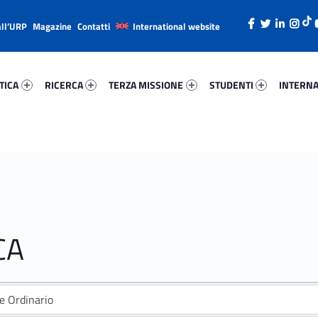
all’URP
Magazine
Contatti
International website
ica 32377-26
Ricerca 44033-38
Terza Missione 72733-49
Studenti 76493-66
Internazi
TICA
RICERCA
TERZA MISSIONE
STUDENTI
INTERNA
CA
e Ordinario