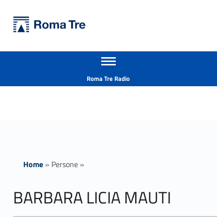
Primary Menu
Università Roma Tre
BARBARA LICIA MAUTI ricerca - Università Roma Tre
Apri il menu secondario
L’Università degli Studi Roma Tre è un’università giovane e per giovani, è nata nel 1992 ed è rapidamente cresciuta sia in termini di studenti che di corsi di studio offerti. Sono attivi 13 dipartimenti che offrono corsi di Laurea, Laurea magistrale, Master, Corsi di perfezionamento, Dottorati di ricerca e Scuole di specializzazione
Header info sidebar
Roma Tre Radio
Home
»
Persone
»
BARBARA LICIA MAUTI