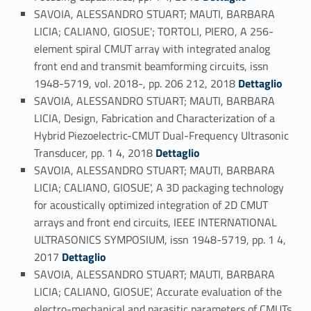
SAVOIA, ALESSANDRO STUART; MAUTI, BARBARA
LICIA; CALIANO, GIOSUE'; TORTOLI, PIERO, A 256-
element spiral CMUT array with integrated analog
front end and transmit beamforming circuits, issn
Link identifier #identifier_person_142470-5
1948-5719, vol. 2018-, pp. 206 212, 2018
Dettaglio
SAVOIA, ALESSANDRO STUART; MAUTI, BARBARA
LICIA, Design, Fabrication and Characterization of a
Hybrid Piezoelectric-CMUT Dual-Frequency Ultrasonic
Link identifier #identifier_person_131059-6
Transducer, pp. 1 4, 2018
Dettaglio
SAVOIA, ALESSANDRO STUART; MAUTI, BARBARA
LICIA; CALIANO, GIOSUE', A 3D packaging technology
for acoustically optimized integration of 2D CMUT
arrays and front end circuits, IEEE INTERNATIONAL
ULTRASONICS SYMPOSIUM, issn 1948-5719, pp. 1 4,
Link identifier #identifier_person_122049-7
2017
Dettaglio
SAVOIA, ALESSANDRO STUART; MAUTI, BARBARA
LICIA; CALIANO, GIOSUE', Accurate evaluation of the
electro-mechanical and parasitic parameters of CMUTs