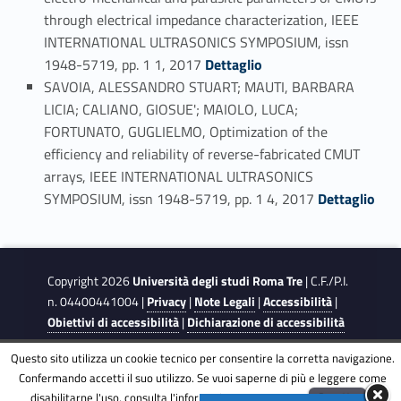
through electrical impedance characterization, IEEE
INTERNATIONAL ULTRASONICS SYMPOSIUM, issn
Link identifier #identifier_person_23006-8
1948-5719, pp. 1 1, 2017
Dettaglio
SAVOIA, ALESSANDRO STUART; MAUTI, BARBARA
LICIA; CALIANO, GIOSUE'; MAIOLO, LUCA;
FORTUNATO, GUGLIELMO, Optimization of the
efficiency and reliability of reverse-fabricated CMUT
arrays, IEEE INTERNATIONAL ULTRASONICS
Link identifier #identifier_person_139926-9
SYMPOSIUM, issn 1948-5719, pp. 1 4, 2017
Dettaglio
Copyright 2026
Università degli studi Roma Tre
| C.F./P.I.
n. 04400441004 |
Privacy
|
Note Legali
|
Accessibilità
|
Obiettivi di accessibilità
|
Dichiarazione di accessibilità
Questo sito utilizza un cookie tecnico per consentire la corretta navigazione.
This site is protected by reCAPTCHA and the Google
Privacy
Confermando accetti il suo utilizzo. Se vuoi saperne di più e leggere come
Policy
and
Terms of Service
apply.
disabilitarne l'uso, consulta l'informativa estesa.
ENG
Accetta