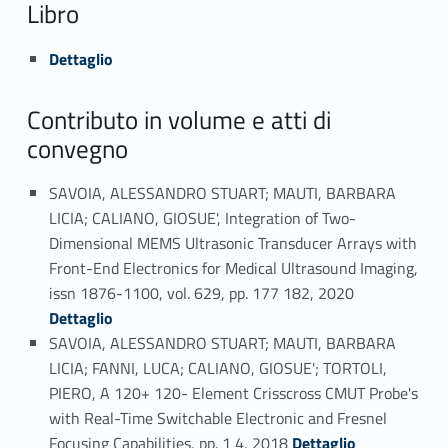
Libro
Link identifier #identifier_person_71245-2
Dettaglio
Contributo in volume e atti di
convegno
SAVOIA, ALESSANDRO STUART; MAUTI, BARBARA
LICIA; CALIANO, GIOSUE', Integration of Two-
Dimensional MEMS Ultrasonic Transducer Arrays with
Front-End Electronics for Medical Ultrasound Imaging,
Link identifier #identifier_person_91058-3
issn 1876-1100, vol. 629, pp. 177 182, 2020
Dettaglio
SAVOIA, ALESSANDRO STUART; MAUTI, BARBARA
LICIA; FANNI, LUCA; CALIANO, GIOSUE'; TORTOLI,
PIERO, A 120+ 120- Element Crisscross CMUT Probe's
with Real-Time Switchable Electronic and Fresnel
Link identifier #identifier_person_10888-4
Focusing Capabilities, pp. 1 4, 2018
Dettaglio