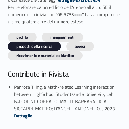
incomplete o errate leggi
le seguenti istruzioni
Per telefonare da un edificio dell'Ateneo all'altro SE il
numero unico inizia con "06 5733xxxx" basta comporre le
ultime quattro cifre del numero esteso.
profilo
insegnamenti
prodotti della ricerca
avvisi
ricevimento e materiale didattico
Contributo in Rivista
Penrose Tiling: a Math-related Learning Interaction
between HighSchool Studentsand a University Lab,
FALCOLINI, CORRADO; MAUTI, BARBARA LICIA;
Link identifier #identifier_person_120346-1
SICCARDI, MATTEO; D'ANGELI, ANTONELLO, , 2023
Dettaglio