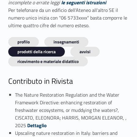
incomplete o errate leggi
le seguenti istruzioni
Per telefonare da un edificio dell'Ateneo all'altro SE il
numero unico inizia con "06 5733xxxx" basta comporre le
ultime quattro cifre del numero esteso.
profilo
insegnamenti
prodotti della ricerca
avvisi
ricevimento e materiale didattico
Contributo in Rivista
The Nature Restoration Regulation and the Water
Framework Directive: enhancing restoration of
freshwater ecosystems, or muddying the waters?,
CISCATO, ELEONORA; HARRIS, MORGAN ELEANOR, ,
Link identifier #identifier_person_7074-1
2025
Dettaglio
Upscaling nature restoration in Italy: barriers and