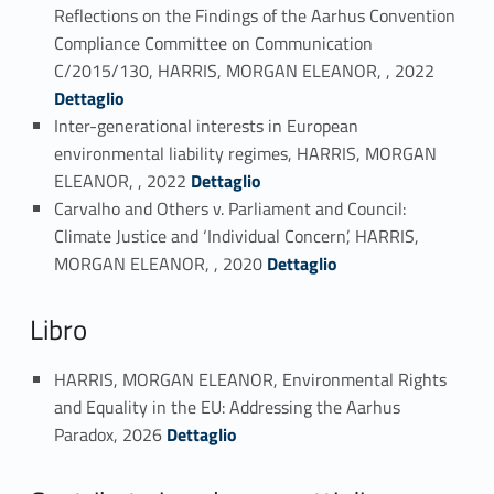
Reflections on the Findings of the Aarhus Convention
Compliance Committee on Communication
Link identifier #identifier_person_124341-8
C/2015/130, HARRIS, MORGAN ELEANOR, , 2022
Dettaglio
Inter-generational interests in European
environmental liability regimes, HARRIS, MORGAN
Link identifier #identifier_person_91274-9
ELEANOR, , 2022
Dettaglio
Carvalho and Others v. Parliament and Council:
Climate Justice and ‘Individual Concern’, HARRIS,
Link identifier #identifier_person_104135-10
MORGAN ELEANOR, , 2020
Dettaglio
Libro
HARRIS, MORGAN ELEANOR, Environmental Rights
and Equality in the EU: Addressing the Aarhus
Link identifier #identifier_person_126948-11
Paradox, 2026
Dettaglio