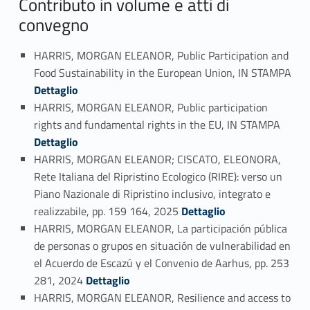
Contributo in volume e atti di
convegno
HARRIS, MORGAN ELEANOR, Public Participation and
Food Sustainability in the European Union, IN STAMPA
Link identifier #identifier_person_119418-12
Dettaglio
HARRIS, MORGAN ELEANOR, Public participation
Link identifier #identifier_person_106770-13
rights and fundamental rights in the EU, IN STAMPA
Dettaglio
HARRIS, MORGAN ELEANOR; CISCATO, ELEONORA,
Rete Italiana del Ripristino Ecologico (RIRE): verso un
Piano Nazionale di Ripristino inclusivo, integrato e
Link identifier #identifier_person_53275-14
realizzabile, pp. 159 164, 2025
Dettaglio
HARRIS, MORGAN ELEANOR, La participación pública
de personas o grupos en situación de vulnerabilidad en
el Acuerdo de Escazú y el Convenio de Aarhus, pp. 253
Link identifier #identifier_person_164412-15
281, 2024
Dettaglio
HARRIS, MORGAN ELEANOR, Resilience and access to
Link identifier #identifier_person_37420-16