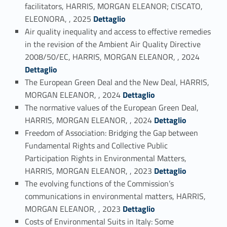
facilitators, HARRIS, MORGAN ELEANOR; CISCATO,
Link identifier #identifier_person_193641-2
ELEONORA, , 2025
Dettaglio
Air quality inequality and access to effective remedies
in the revision of the Ambient Air Quality Directive
Link identifier #identifier_person_177214-3
2008/50/EC, HARRIS, MORGAN ELEANOR, , 2024
Dettaglio
The European Green Deal and the New Deal, HARRIS,
Link identifier #identifier_person_163743-4
MORGAN ELEANOR, , 2024
Dettaglio
The normative values of the European Green Deal,
Link identifier #identifier_person_128711-5
HARRIS, MORGAN ELEANOR, , 2024
Dettaglio
Freedom of Association: Bridging the Gap between
Fundamental Rights and Collective Public
Participation Rights in Environmental Matters,
Link identifier #identifier_person_116860-6
HARRIS, MORGAN ELEANOR, , 2023
Dettaglio
The evolving functions of the Commission’s
communications in environmental matters, HARRIS,
Link identifier #identifier_person_91101-7
MORGAN ELEANOR, , 2023
Dettaglio
Costs of Environmental Suits in Italy: Some