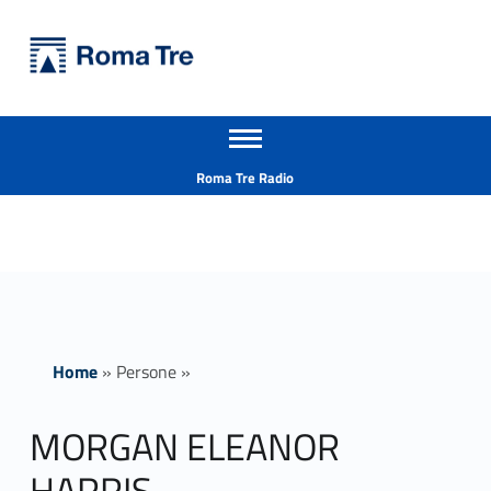
Primary Menu
Università Roma Tre
MORGAN ELEANOR HARRIS ricerca - Università Roma Tre
Apri il menu secondario
L’Università degli Studi Roma Tre è un’università giovane e per giovani, è nata nel 1992 ed è rapidamente cresciuta sia in termini di studenti che di corsi di studio offerti. Sono attivi 13 dipartimenti che offrono corsi di Laurea, Laurea magistrale, Master, Corsi di perfezionamento, Dottorati di ricerca e Scuole di specializzazione
Header info sidebar
Roma Tre Radio
Home
»
Persone
»
MORGAN ELEANOR
HARRIS