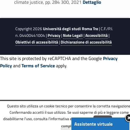
climate justice, pp. 284 300, 2021
Dettaglio
Copyright 2026
Università degli studi Roma Tre
| C.F./P.I.
n. 04400441004 |
Privacy
|
Note Legali
|
Accessibilità
|
Obiettivi di accessibilità
|
Dichiarazione di accessibilità
This site is protected by reCAPTCHA and the Google
Privacy
Policy
and
Terms of Service
apply.
Questo sito utilizza un cookie tecnico per consentire la corretta navigazione
Confermando accetti il suo utilizzo. Se vuoi saperne di più e leggere come
disabilitarne l'uso, consulta l'informativa estesa.
ENG
Accetta
Informat
Assistente virtuale
Menu
completa