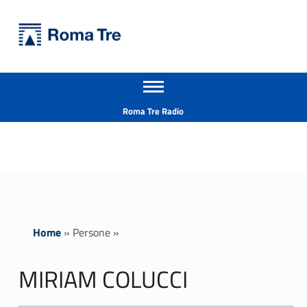
Primary Menu
Università Roma Tre
MIRIAM COLUCCI - Università Roma Tre
Apri il menu secondario
L’Università degli Studi Roma Tre è un’università giovane e per giovani, è nata nel 1992 ed è rapidamente cresciuta sia in termini di studenti che di corsi di studio offerti. Sono attivi 13 dipartimenti che offrono corsi di Laurea, Laurea magistrale, Master, Corsi di perfezionamento, Dottorati di ricerca e Scuole di specializzazione
Header info sidebar
Roma Tre Radio
Home
»
Persone
»
MIRIAM COLUCCI