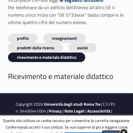
incomplete o errate leggi
le seguenti istruzioni
Per telefonare da un edificio dell'Ateneo all'altro SE il
numero unico inizia con "06 5733xxxx" basta comporre le
ultime quattro cifre del numero esteso.
profilo
insegnamenti
prodotti della ricerca
avvisi
ricevimento e materiale didattico
Ricevimento e materiale didattico
Copyright 2026
Università degli studi Roma Tre
| C.F./P.I.
n. 04400441004 |
Privacy
|
Note Legali
|
Accessibilità
|
Obiettivi di accessibilità
|
Dichiarazione di accessibilità
Questo sito utilizza un cookie tecnico per consentire la corretta navigazione.
Confermando accetti il suo utilizzo. Se vuoi saperne di più e leggere come