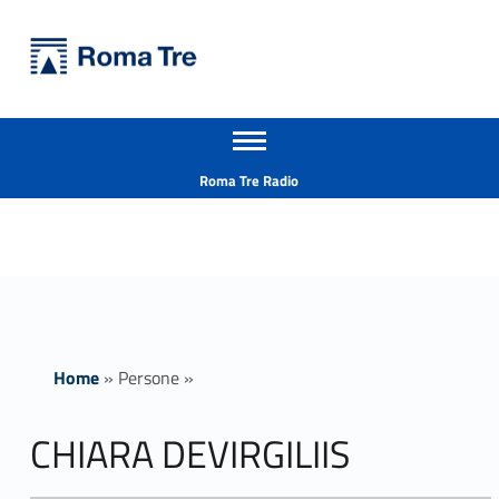
Primary Menu
Università Roma Tre
CHIARA DEVIRGILIIS - Università Roma Tre
Apri il menu secondario
L’Università degli Studi Roma Tre è un’università giovane e per giovani, è nata nel 1992 ed è rapidamente cresciuta sia in termini di studenti che di corsi di studio offerti. Sono attivi 13 dipartimenti che offrono corsi di Laurea, Laurea magistrale, Master, Corsi di perfezionamento, Dottorati di ricerca e Scuole di specializzazione
Header info sidebar
Roma Tre Radio
Home
»
Persone
»
CHIARA DEVIRGILIIS