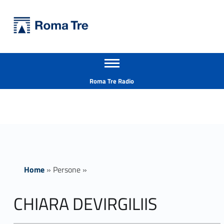
Primary Menu
Università Roma Tre
CHIARA DEVIRGILIIS - Università Roma Tre
Apri il menu secondario
L’Università degli Studi Roma Tre è un’università giovane e per giovani, è nata nel 1992 ed è rapidamente cresciuta sia in termini di studenti che di corsi di studio offerti. Sono attivi 13 dipartimenti che offrono corsi di Laurea, Laurea magistrale, Master, Corsi di perfezionamento, Dottorati di ricerca e Scuole di specializzazione
Header info sidebar
Roma Tre Radio
Home
»
Persone
»
CHIARA DEVIRGILIIS