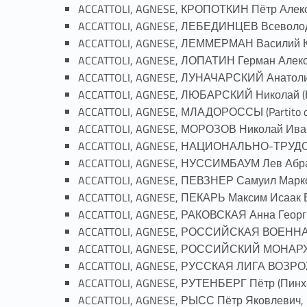
ACCATTOLI, AGNESE, КРОПОТКИН Пётр Алексе
ACCATTOLI, AGNESE, ЛЕБЕДИНЦЕВ Всеволод 
ACCATTOLI, AGNESE, ЛЕММЕРМАН Василий Ка
ACCATTOLI, AGNESE, ЛОПАТИН Герман Алекса
ACCATTOLI, AGNESE, ЛУНАЧАРСКИЙ Анатолий
ACCATTOLI, AGNESE, ЛЮБАРСКИЙ Николай (Но
ACCATTOLI, AGNESE, МЛАДОРОССЫ (Partito dei 
ACCATTOLI, AGNESE, МОРОЗОВ Николай Ивано
ACCATTOLI, AGNESE, НАЦИОНАЛЬНО-ТРУДО
ACCATTOLI, AGNESE, НУССИМБАУМ Лев Абрам
ACCATTOLI, AGNESE, ПЕВЗНЕР Самуил Марков
ACCATTOLI, AGNESE, ПЕКАРЬ Максим Исаак В
ACCATTOLI, AGNESE, РАКОВСКАЯ Анна Георги
ACCATTOLI, AGNESE, РОССИЙСКАЯ ВОЕННАЯ
ACCATTOLI, AGNESE, РОССИЙСКИЙ МОНАРХ
ACCATTOLI, AGNESE, РУССКАЯ ЛИГА ВОЗ
ACCATTOLI, AGNESE, РУТЕНБЕРГ Пётр (Пинхас
ACCATTOLI, AGNESE, РЫСС Пётр Яковлевич, p