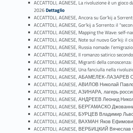
ACCATTOLI, AGNESE, La rivoluzione è un gioco da 
Link identifier #identifier_person_4062-24
2026
Dettaglio
ACCATTOLI, AGNESE, Ancora su Gor’kij a Sorrent
ACCATTOLI, AGNESE, Gor’kij a Sorrento: il “second
ACCATTOLI, AGNESE, Mapping the Wave: self-nar
ACCATTOLI, AGNESE, Note sul nuovo Gor’kij: il c
ACCATTOLI, AGNESE, Russia nomade: l’emigrazion
ACCATTOLI, AGNESE, Il romanzo satirico secondo I
ACCATTOLI, AGNESE, Migranti della conoscenza: d
ACCATTOLI, AGNESE, Una fanciulla nella rivoluzi
ACCATTOLI, AGNESE, АБАМЕЛЕК-ЛАЗАРЕВ Се
ACCATTOLI, AGNESE, АВИЛОВ Николай Павлов
ACCATTOLI, AGNESE, АЗИНАРА, лагерь россий
ACCATTOLI, AGNESE, АНДРЕЕВ Леонид Никола
ACCATTOLI, AGNESE, БЕРГАМАСКО Джованни,
ACCATTOLI, AGNESE, БУРЦЕВ Владимир Львов
ACCATTOLI, AGNESE, ВАХМАН Яков Ефимович 
ACCATTOLI, AGNESE, ВЕРБИЦКИЙ Вячеслав Ф