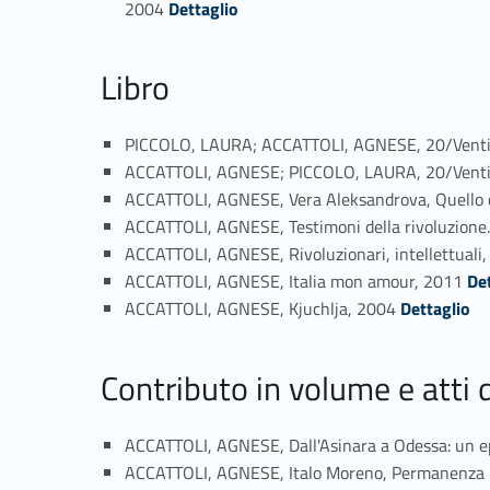
2004
Dettaglio
Libro
PICCOLO, LAURA; ACCATTOLI, AGNESE, 20/Venti. Nu
ACCATTOLI, AGNESE; PICCOLO, LAURA, 20/Venti. Ri
ACCATTOLI, AGNESE, Vera Aleksandrova, Quello 
ACCATTOLI, AGNESE, Testimoni della rivoluzione.
ACCATTOLI, AGNESE, Rivoluzionari, intellettuali, s
Link identifier #identifier_person_83070-20
ACCATTOLI, AGNESE, Italia mon amour, 2011
De
Link identifier #identifier_person_125708-21
ACCATTOLI, AGNESE, Kjuchlja, 2004
Dettaglio
Contributo in volume e atti
ACCATTOLI, AGNESE, Dall'Asinara a Odessa: un epi
ACCATTOLI, AGNESE, Italo Moreno, Permanenza ne