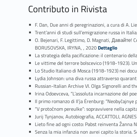
Contributo in Rivista
F. Dan, Due anni di peregrinazioni, a cura di A. L
Trent’anni di studi sull’emigrazione russa in It
O. Bejenari, F. Legittimo, D. Magnati, Давайте!
Link identifier #identifier_person_59175-3
BORUSOVSKA, IRYNA, , 2020
Dettaglio
La strategia della pacificazione: il centenario d
Le vittime del terrore bolscevico (1918-1923). 
Lo Studio Italiano di Mosca (1918-1923) nei docum
Lydia Johnson: una diva russa attraverso quarant’
Russian-Italian Archive VI. Olga Signorelli and t
Irina Odoevceva, “L’assoluta incarnazione del po
Il primo romanzo di Il’ja Ėrenburg: “Neobyčajny
“V protočnom pereulke”: sopravvivere nella capi
Jurij Tynjanov, Autobiografia, ACCATTOLI, AGNES
Lieto fine ad ogni costo: Pabst reinventa Žanna
Senza la mia infanzia non avrei capito la storia. 
Link identifier #identifier_person_75159-14