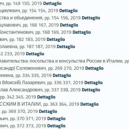
Link identifier #identifier_person_27795-41
, pp. 149 150, 2019
Dettaglio
Link identifier #identifier_person_136157-42
елевич, pp. 154 154, 2019
Dettaglio
Link identifier #identifier_person_34087-43
тва и объединения, pp. 154 156, 2019
Dettaglio
Link identifier #identifier_person_174375-44
авович, pp. 166 167, 2019
Dettaglio
Link identifier #identifier_person_196263-45
нстантинович, pp. 168 169, 2019
Dettaglio
Link identifier #identifier_person_62954-46
ч, pp. 182 183, 2019
Dettaglio
Link identifier #identifier_person_17495-47
лаевна, pp. 187 187, 2019
Dettaglio
Link identifier #identifier_person_18095-48
2 233, 2019
Dettaglio
вительства: посольства и консульства России в Италии, pp
Link identifier #identifier_person_142982-50
андр) Соломонович, pp. 269 270, 2019
Dettaglio
Link identifier #identifier_person_65022-51
евна, pp. 334 335, 2019
Dettaglio
Link identifier #identifier_person_48337-52
Моисей) Лазаревич, pp. 336 337, 2019
Dettaglio
Link identifier #identifier_person_124612-53
в Александрович, pp. 337 338, 2019
Dettaglio
Link identifier #identifier_person_34278-54
p. 342 345, 2019
Dettaglio
Link identifier #identifier_person_90853-55
СКИМ В ИТАЛИИ, pp. 363 364, 2019
Dettaglio
Link identifier #identifier_person_193219-56
pp. 369 370, 2019
Dettaglio
Link identifier #identifier_person_1515-57
ич, pp. 370 371, 2019
Dettaglio
Link identifier #identifier_person_154407-58
ич, pp. 372 373, 2019
Dettaglio