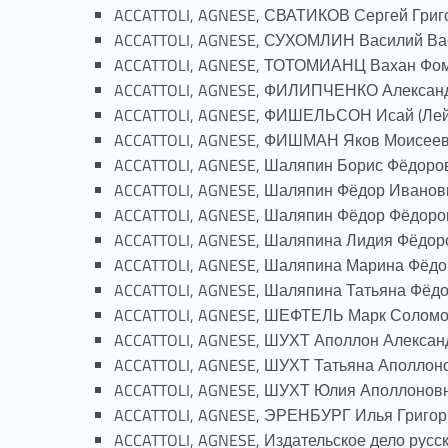
ACCATTOLI, AGNESE, СВАТИКОВ Сергей Григор
ACCATTOLI, AGNESE, СУХОМЛИН Василий Васи
ACCATTOLI, AGNESE, ТОТОМИАНЦ Вахан Фомич
ACCATTOLI, AGNESE, ФИЛИПЧЕНКО Александр
ACCATTOLI, AGNESE, ФИШЕЛЬСОН Исай (Лейба
ACCATTOLI, AGNESE, ФИШМАН Яков Моисеевич
ACCATTOLI, AGNESE, Шаляпин Борис Фёдорови
ACCATTOLI, AGNESE, Шаляпин Фёдор Иванович
ACCATTOLI, AGNESE, Шаляпин Фёдор Фёдорови
ACCATTOLI, AGNESE, Шаляпина Лидия Фёдор
ACCATTOLI, AGNESE, Шаляпина Марина Фёдор
ACCATTOLI, AGNESE, Шаляпина Татьяна Фёдор
ACCATTOLI, AGNESE, ШЕФТЕЛЬ Марк Соломо
ACCATTOLI, AGNESE, ШУХТ Аполлон Александр
ACCATTOLI, AGNESE, ШУХТ Татьяна Аполлонов
ACCATTOLI, AGNESE, ШУХТ Юлия Аполлоновна
ACCATTOLI, AGNESE, ЭРЕНБУРГ Илья Григорье
ACCATTOLI, AGNESE, Издательское дело русс