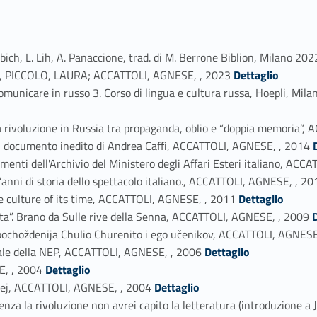
iebich, L. Lih, A. Panaccione, trad. di M. Berrone Biblion, Milano 
Link identifier #identifier_person_148616-2
alia, PICCOLO, LAURA; ACCATTOLI, AGNESE, , 2023
Dettaglio
 Comunicare in russo 3. Corso di lingua e cultura russa, Hoepli,
ella rivoluzione in Russia tra propaganda, oblio e “doppia memoria”
Link identifier #identifier_person_64091-5
Un documento inedito di Andrea Caffi, ACCATTOLI, AGNESE, , 2014
enti dell'Archivio del Ministero degli Affari Esteri italiano, AC
anni di storia dello spettacolo italiano., ACCATTOLI, AGNESE, , 20
Link identifier #identifier_person_57778-8
he culture of its time, ACCATTOLI, AGNESE, , 2011
Dettaglio
Link identifier #identifier_person_103655-9
eta”. Brano da Sulle rive della Senna, ACCATTOLI, AGNESE, , 2009
e pochoždenija Chulio Churenito i ego učenikov, ACCATTOLI, AGNESE
Link identifier #identifier_person_63215-11
tale della NEP, ACCATTOLI, AGNESE, , 2006
Dettaglio
Link identifier #identifier_person_110673-12
E, , 2004
Dettaglio
Link identifier #identifier_person_4112-13
 Nej, ACCATTOLI, AGNESE, , 2004
Dettaglio
Senza la rivoluzione non avrei capito la letteratura (introduzione 