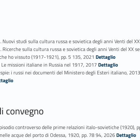
ovi studi sulla cultura russa e sovietica degli anni Venti del X
cerche sulla cultura russa e sovietica degli anni Venti del XX s
Link identifier #identifier_person_164134-17
che ho vissuto (1917-1921), pp. 5 135, 2021
Dettaglio
Link identifier #identifier_person_62241-18
 Le missioni italiane in Russia nel 1917, 2017
Dettaglio
pie: i russi nei documenti del Ministero degli Esteri italiano, 201
ttaglio
 di convegno
sodio controverso delle prime relazioni italo-sovietiche (1920), 
Link identifier #identifier_person_59797-23
lle acque del porto di Odessa, 1920, pp. 78 94, 2026
Dettaglio