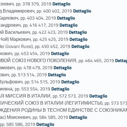
Link identifier #identifier_person_49549-59
евич, pp. 378 379, 2019
Dettaglio
Link identifier #identifier_person_122243-60
Владимирович, pp. 400 402, 2019
Dettaglio
Link identifier #identifier_person_98867-61
рлович, pp. 403 404, 2019
Dettaglio
Link identifier #identifier_person_188465-62
ндрович, pp. 416 417, 2019
Dettaglio
Link identifier #identifier_person_196969-63
 Васильевич, pp. 422 423, 2019
Dettaglio
Link identifier #identifier_person_159285-64
й) Маркович, pp. 425 425, 2019
Dettaglio
Link identifier #identifier_person_195138-65
Giovani Russi), pp. 450 452, 2019
Dettaglio
Link identifier #identifier_person_47619-66
вич, pp. 453 454, 2019
Dettaglio
Link identifier #identifier_person_67770-67
ВОЙ СОЮЗ НОВОГО ПОКОЛЕНИЯ, pp. 464 465, 2019
Detta
Link identifier #identifier_person_51692-68
ович, pp. 478 479, 2019
Dettaglio
Link identifier #identifier_person_93068-69
ич, pp. 513 514, 2019
Dettaglio
Link identifier #identifier_person_30972-70
ульфович, pp. 514 515, 2019
Dettaglio
Link identifier #identifier_person_94864-71
евна, pp. 553 554, 2019
Dettaglio
Link identifier #identifier_person_24186-72
 МИССИЯ В ИТАЛИИ, pp. 572 573, 2019
Dettaglio
ИЧЕСКИЙ СОЮЗ В ИТАЛИИ (ЛЕГИТИМИСТЫ), pp. 573 573
РОЖДЕНИЯ РОДИНЫ В ТЕСНОМ ЕДИНСТВЕ С СОЮЗНИКАМИ, 
Link identifier #identifier_person_108694-75
) Моисеевич, pp. 584 585, 2019
Dettaglio
Link identifier #identifier_person_123836-76
p. 585 586, 2019
Dettaglio