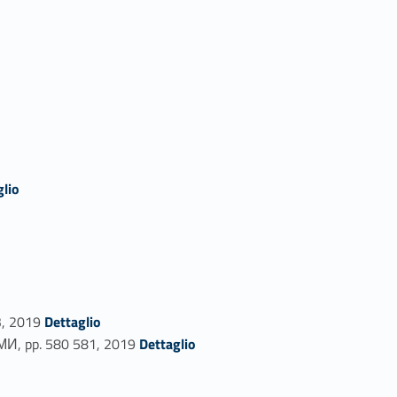
glio
Link identifier #identifier_person_156341-73
, 2019
Dettaglio
Link identifier #identifier_person_11295-74
pp. 580 581, 2019
Dettaglio