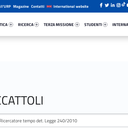
all’URP
Magazine
Contatti
International website
ica 48575-26
Ricerca 28997-38
Terza Missione 60222-49
Studenti 47402-66
Internazi
TICA
RICERCA
TERZA MISSIONE
STUDENTI
INTERNA
CCATTOLI
Ricercatore tempo det. Legge 240/2010