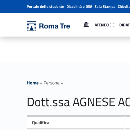
Portale dello studente
Disabilità e DSA
Sala Stampa
Chiedi 
Header info sidebar
Primary Menu
Ateneo 56480-1
Didatt
Università Roma Tre
ATENEO
DIDAT
Dott.ssa AGNESE ACCATTOLI ricerca - Università Roma Tre
L’Università degli Studi Roma Tre è un’università giovane e per giovani, è nata nel 1992 ed è rapidamente cresciuta sia in termini di studenti che di corsi di studio offerti. Sono attivi 13 dipartimenti che offrono corsi di Laurea, Laurea magistrale, Master, Corsi di perfezionamento, Dottorati di ricerca e Scuole di specializzazione
Home
»
Persone
»
Dott.ssa AGNESE A
Qualifica