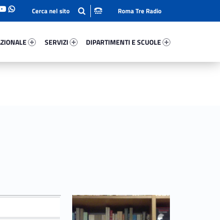
Roma Tre Radio
onale 76154-93
Servizi 54821-114
Dipartimenti E Scuole 20203-140
ZIONALE
SERVIZI
DIPARTIMENTI E SCUOLE