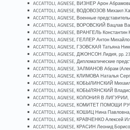
ACCATTOLI, AGNESE, ВИЗНЕР Арон Абрамович
ACCATTOLI, AGNESE, ВОДОВОЗОВ Михаил Хацк
ACCATTOLI, AGNESE, Военные представительс
ACCATTOLI, AGNESE, ВОРОВСКИЙ Вацлав Вацл
ACCATTOLI, AGNESE, ВРАНГЕЛЬ Константин Ко
ACCATTOLI, AGNESE, ГЕЛЛЕР Антон Михайлови
ACCATTOLI, AGNESE, ГЗОВСКАЯ Татьяна Нико
ACCATTOLI, AGNESE, ДЖОНСОН Лидия, pp. 23
ACCATTOLI, AGNESE, Дипломатические предста
ACCATTOLI, AGNESE, ЗАЛМАНОВ Абрам (Алекс
ACCATTOLI, AGNESE, КЛИМОВА Наталья Серге
ACCATTOLI, AGNESE, КОБЫЛИНСКИЙ Михаил (
ACCATTOLI, AGNESE, КОБЫЛЯНСКИЙ Владисла
ACCATTOLI, AGNESE, КОЛОНИЯ В ЛИГУРИИ, p
ACCATTOLI, AGNESE, КОМИТЕТ ПОМОЩИ РУС
ACCATTOLI, AGNESE, КОШИЦ Нина Павловна, 
ACCATTOLI, AGNESE, КРАВЧЕНКО Алексей Иль
ACCATTOLI, AGNESE, КРАСИН Леонид Борисов