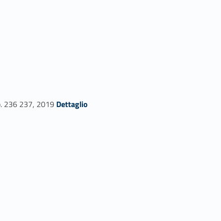
Link identifier #identifier_person_72014-49
. 236 237, 2019
Dettaglio