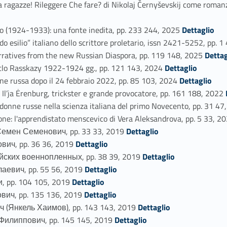
ragazze! Rileggere Che fare? di Nikolaj Černyševskij come romanz
Link identifier #identifier_person_133127-25
o (1924-1933): una fonte inedita, pp. 233 244, 2025
Dettaglio
o esilio” italiano dello scrittore proletario, issn 2421-5252, pp. 
Link identifier #identifier_person_173988-27
ratives from the new Russian Diaspora, pp. 119 148, 2025
Dettag
Link identifier #identifier_person_13025-28
iclo Rasskazy 1922-1924 gg., pp. 121 143, 2024
Dettaglio
Link identifier #identifier_person_192507-29
e russa dopo il 24 febbraio 2022, pp. 85 103, 2024
Dettaglio
Link i
l’ja Ėrenburg, trickster e grande provocatore, pp. 161 188, 2022
onne russe nella scienza italiana del primo Novecento, pp. 31 4
one: l'apprendistato menscevico di Vera Aleksandrova, pp. 5 33, 2
Link identifier #identifier_person_164710-33
мен Семенович, pp. 33 33, 2019
Dettaglio
Link identifier #identifier_person_177465-34
ич, pp. 36 36, 2019
Dettaglio
Link identifier #identifier_person_193107-35
ских военнопленных, pp. 38 39, 2019
Dettaglio
Link identifier #identifier_person_57748-36
евич, pp. 55 56, 2019
Dettaglio
Link identifier #identifier_person_27231-37
 pp. 104 105, 2019
Dettaglio
Link identifier #identifier_person_113143-38
ич, pp. 135 136, 2019
Dettaglio
Link identifier #identifier_person_167935-39
(Янкель Хаимов), pp. 143 143, 2019
Dettaglio
Link identifier #identifier_person_82776-40
илиппович, pp. 145 145, 2019
Dettaglio