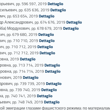
Link identifier #identifier_person_19115-77
ьевич, pp. 596 597, 2019
Dettaglio
Link identifier #identifier_person_15123-78
льевич, pp. 635 636, 2019
Dettaglio
Link identifier #identifier_person_86784-79
, pp. 653 654, 2019
Dettaglio
Link identifier #identifier_person_171122-80
 Александрович, pp. 674 676, 2019
Dettaglio
Link identifier #identifier_person_179469-81
) Мордухович, pp. 678 679, 2019
Dettaglio
Link identifier #identifier_person_189124-82
, pp. 679 680, 2019
Dettaglio
Link identifier #identifier_person_53456-83
ч, pp. 710 710, 2019
Dettaglio
Link identifier #identifier_person_21000-84
, pp. 710 712, 2019
Dettaglio
Link identifier #identifier_person_66101-85
ч, pp. 712 712, 2019
Dettaglio
Link identifier #identifier_person_126202-86
овна, 2019
Dettaglio
Link identifier #identifier_person_126382-87
овна, pp. 713 714, 2019
Dettaglio
Link identifier #identifier_person_152196-88
овна, pp. 714 714, 2019
Dettaglio
Link identifier #identifier_person_33798-89
нович, 2019
Dettaglio
Link identifier #identifier_person_197054-90
ович, pp. 739 739, 2019
Dettaglio
Link identifier #identifier_person_165921-91
на, pp. 739 740, 2019
Dettaglio
Link identifier #identifier_person_143718-92
, pp. 740 741, 2019
Dettaglio
Link identifier #identifier_person_36164-93
вич, pp. 748 749, 2019
Dettaglio
кой эмиграции глазами фашистского режима: по материалам и