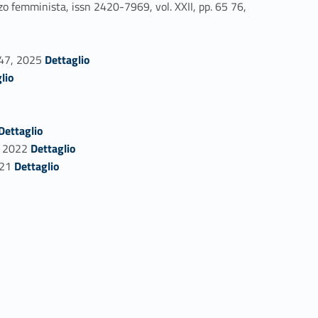
o femminista, issn 2420-7969, vol. XXII, pp. 65 76,
Link identifier #identifier_person_189376-26
1 47, 2025
Dettaglio
lio
dentifier #identifier_person_95548-30
Dettaglio
Link identifier #identifier_person_48775-31
7, 2022
Dettaglio
Link identifier #identifier_person_22284-32
021
Dettaglio