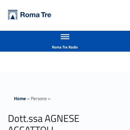
Primary Menu
Università Roma Tre
Dott.ssa AGNESE ACCATTOLI - Università Roma Tre
Apri il menu secondario
L’Università degli Studi Roma Tre è un’università giovane e per giovani, è nata nel 1992 ed è rapidamente cresciuta sia in termini di studenti che di corsi di studio offerti. Sono attivi 13 dipartimenti che offrono corsi di Laurea, Laurea magistrale, Master, Corsi di perfezionamento, Dottorati di ricerca e Scuole di specializzazione
Header info sidebar
Roma Tre Radio
Home
»
Persone
»
Dott.ssa AGNESE
ACCATTOLI