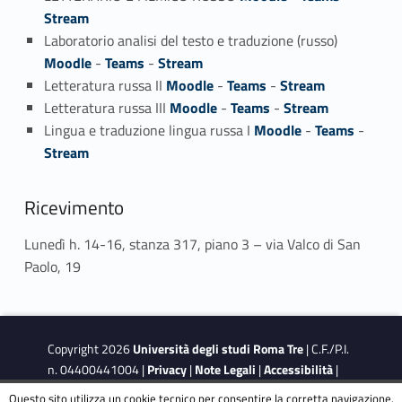
Stream
Laboratorio analisi del testo e traduzione (russo)
Moodle
-
Teams
-
Stream
Letteratura russa II
Moodle
-
Teams
-
Stream
Letteratura russa III
Moodle
-
Teams
-
Stream
Lingua e traduzione lingua russa I
Moodle
-
Teams
-
Stream
Ricevimento
Lunedì h. 14-16, stanza 317, piano 3 – via Valco di San
Paolo, 19
Copyright 2026
Università degli studi Roma Tre
| C.F./P.I.
n. 04400441004 |
Privacy
|
Note Legali
|
Accessibilità
|
Obiettivi di accessibilità
|
Dichiarazione di accessibilità
Questo sito utilizza un cookie tecnico per consentire la corretta navigazione.