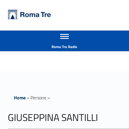
Primary Menu
Università Roma Tre
GIUSEPPINA SANTILLI - Università Roma Tre
Apri il menu secondario
L’Università degli Studi Roma Tre è un’università giovane e per giovani, è nata nel 1992 ed è rapidamente cresciuta sia in termini di studenti che di corsi di studio offerti. Sono attivi 13 dipartimenti che offrono corsi di Laurea, Laurea magistrale, Master, Corsi di perfezionamento, Dottorati di ricerca e Scuole di specializzazione
Header info sidebar
Roma Tre Radio
Home
»
Persone
»
GIUSEPPINA SANTILLI