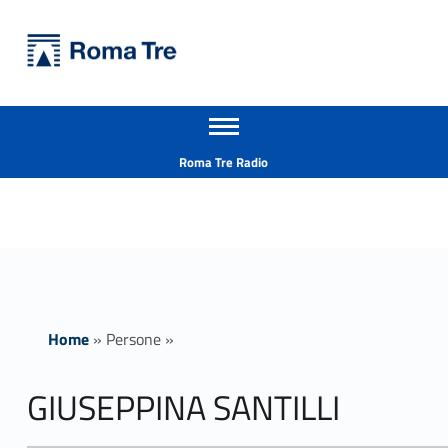
Primary Menu
Università Roma Tre
GIUSEPPINA SANTILLI insegnamenti - Università Roma Tre
Apri il menu secondario
L’Università degli Studi Roma Tre è un’università giovane e per giovani, è nata nel 1992 ed è rapidamente cresciuta sia in termini di studenti che di corsi di studio offerti. Sono attivi 13 dipartimenti che offrono corsi di Laurea, Laurea magistrale, Master, Corsi di perfezionamento, Dottorati di ricerca e Scuole di specializzazione
Header info sidebar
Roma Tre Radio
Home
»
Persone
»
GIUSEPPINA SANTILLI