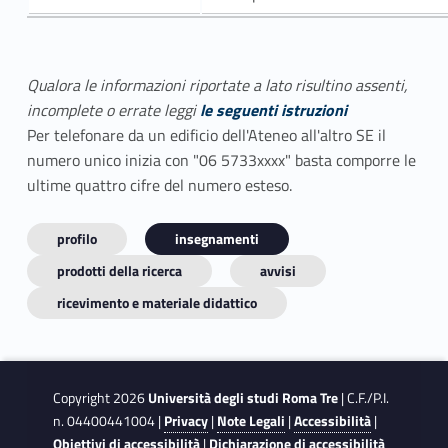
Qualora le informazioni riportate a lato risultino assenti,
incomplete o errate leggi
le seguenti istruzioni
Per telefonare da un edificio dell'Ateneo all'altro SE il
numero unico inizia con "06 5733xxxx" basta comporre le
ultime quattro cifre del numero esteso.
profilo
insegnamenti
prodotti della ricerca
avvisi
ricevimento e materiale didattico
Copyright 2026
Università degli studi Roma Tre
| C.F./P.I.
n. 04400441004 |
Privacy
|
Note Legali
|
Accessibilità
|
Obiettivi di accessibilità
|
Dichiarazione di accessibilità