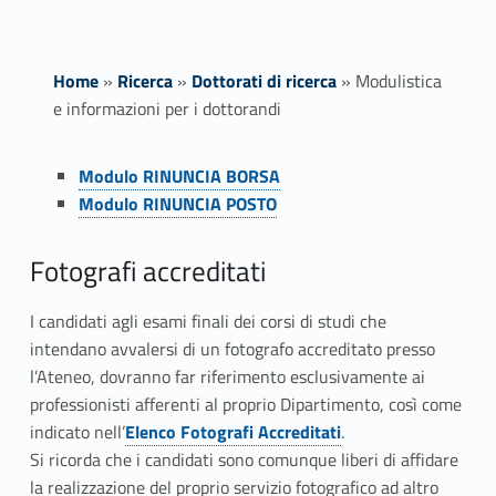
Home
»
Ricerca
»
Dottorati di ricerca
»
Modulistica
e informazioni per i dottorandi
Link identifier #identifier__81908-1
M
Modulo RINUNCIA BORSA
Link identifier #identifier__100016-2
Modulo RINUNCIA POSTO
o
d
Fotografi accreditati
u
I candidati agli esami finali dei corsi di studi che
l
intendano avvalersi di un fotografo accreditato presso
l’Ateneo, dovranno far riferimento esclusivamente ai
i
professionisti afferenti al proprio Dipartimento, così come
indicato nell’
Elenco Fotografi Accreditati
.
s
Link identifier #identifier__33332-
Link identifier #identifier__14126-3
Si ricorda che i candidati sono comunque liberi di affidare
t
la realizzazione del proprio servizio fotografico ad altro