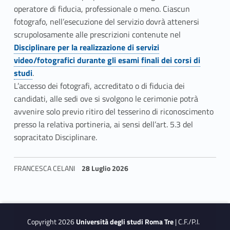
operatore di fiducia, professionale o meno. Ciascun
i
fotografo, nell’esecuzione del servizio dovrà attenersi
c
scrupolosamente alle prescrizioni contenute nel
Link identifier #identifier__1789-10
Link identifier #identifier__192688-4
Disciplinare per la realizzazione di servizi
a
video/fotografici durante gli esami finali dei corsi di
studi
.
e
L’accesso dei fotografi, accreditato o di fiducia dei
i
candidati, alle sedi ove si svolgono le cerimonie potrà
avvenire solo previo ritiro del tesserino di riconoscimento
n
presso la relativa portineria, ai sensi dell’art. 5.3 del
f
sopracitato Disciplinare.
o
FRANCESCA CELANI
28 Luglio 2026
r
Skip back to navigation
m
a
Copyright 2026
Università degli studi Roma Tre
| C.F./P.I.