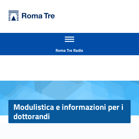
Primary Menu
Università Roma Tre
Modulistica e informazioni per i dottorandi - Università Roma Tre
Apri il menu secondario
L’Università degli Studi Roma Tre è un’università giovane e per giovani, è nata nel 1992 ed è rapidamente cresciuta sia in termini di studenti che di corsi di studio offerti. Sono attivi 13 dipartimenti che offrono corsi di Laurea, Laurea magistrale, Master, Corsi di perfezionamento, Dottorati di ricerca e Scuole di specializzazione
Header info sidebar
Roma Tre Radio
Modulistica e informazioni per i
dottorandi