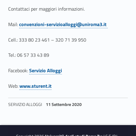
i
Contattaci per maggiori informazioni.
l
e
Mail:
convenzioni-servizioalloggi@uniroma3.it
Link identifier #identifier__34178-1
Cell.: 333 80 23 461 – 320 71 39 950
Tel.: 06 57 33 43 89
Facebook:
Servizio Alloggi
Link identifier #identifier__15177-2
Web:
www.sturent.it
Link identifier #identifier__115421-3
SERVIZIO ALLOGGI
11 Settembre 2020
Skip back to navigation