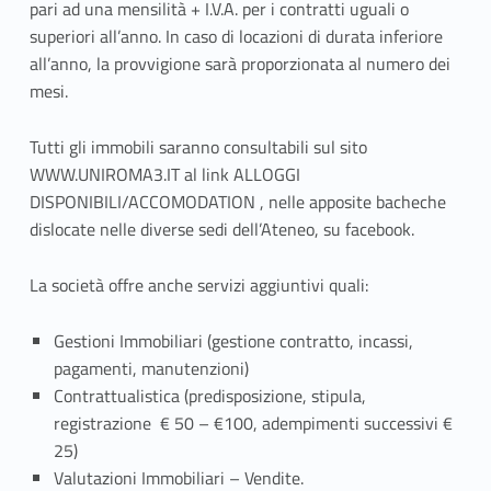
i
pari ad una mensilità + I.V.A. per i contratti uguali o
superiori all’anno. In caso di locazioni di durata inferiore
o
all’anno, la provvigione sarà proporzionata al numero dei
n
mesi.
e
Tutti gli immobili saranno consultabili sul sito
WWW.UNIROMA3.IT al link ALLOGGI
u
DISPONIBILI/ACCOMODATION , nelle apposite bacheche
n
dislocate nelle diverse sedi dell’Ateneo, su facebook.
i
La società offre anche servizi aggiuntivi quali:
m
Gestioni Immobiliari (gestione contratto, incassi,
m
pagamenti, manutenzioni)
Contrattualistica (predisposizione, stipula,
o
registrazione € 50 – €100, adempimenti successivi €
b
25)
Valutazioni Immobiliari – Vendite.