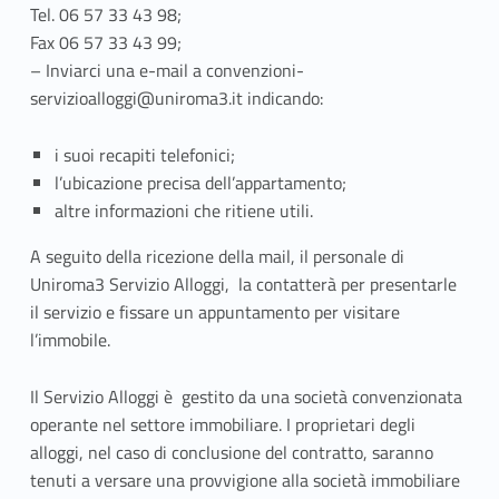
r
Tel. 06 57 33 43 98;
Fax 06 57 33 43 99;
i
– Inviarci una e-mail a convenzioni-
servizioalloggi@uniroma3.it indicando:
r
e
i suoi recapiti telefonici;
l’ubicazione precisa dell’appartamento;
i
altre informazioni che ritiene utili.
n
A seguito della ricezione della mail, il personale di
l
Uniroma3 Servizio Alloggi, la contatterà per presentarle
il servizio e fissare un appuntamento per visitare
o
l’immobile.
c
Il Servizio Alloggi è gestito da una società convenzionata
a
operante nel settore immobiliare. I proprietari degli
alloggi, nel caso di conclusione del contratto, saranno
z
tenuti a versare una provvigione alla società immobiliare