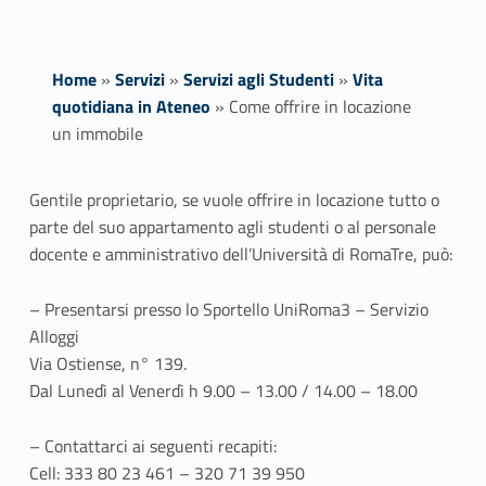
Home
»
Servizi
»
Servizi agli Studenti
»
Vita
quotidiana in Ateneo
»
Come offrire in locazione
un immobile
C
Gentile proprietario, se vuole offrire in locazione tutto o
parte del suo appartamento agli studenti o al personale
o
docente e amministrativo dell’Università di RomaTre, può:
m
– Presentarsi presso lo Sportello UniRoma3 – Servizio
e
Alloggi
Via Ostiense, n° 139.
o
Dal Lunedì al Venerdì h 9.00 – 13.00 / 14.00 – 18.00
f
– Contattarci ai seguenti recapiti:
f
Cell: 333 80 23 461 – 320 71 39 950