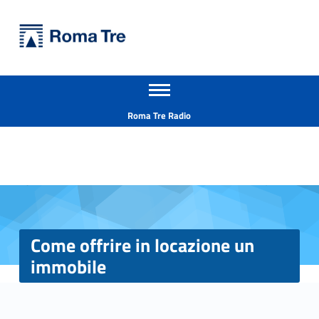
Primary Menu
Università Roma Tre
Come offrire in locazione un immobile - Università Roma Tre
Apri il menu secondario
L’Università degli Studi Roma Tre è un’università giovane e per giovani, è nata nel 1992 ed è rapidamente cresciuta sia in termini di studenti che di corsi di studio offerti. Sono attivi 13 dipartimenti che offrono corsi di Laurea, Laurea magistrale, Master, Corsi di perfezionamento, Dottorati di ricerca e Scuole di specializzazione
Header info sidebar
Roma Tre Radio
Come offrire in locazione un
immobile