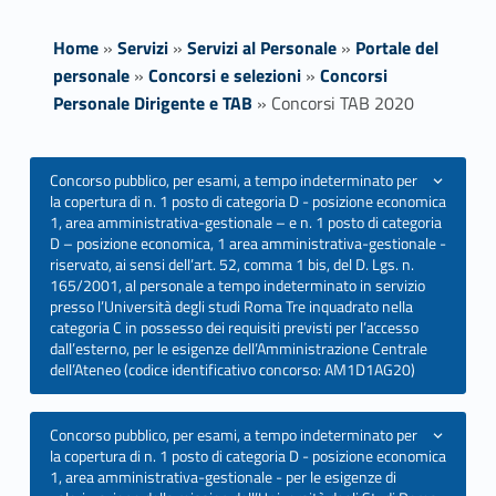
Home
»
Servizi
»
Servizi al Personale
»
Portale del
personale
»
Concorsi e selezioni
»
Concorsi
Personale Dirigente e TAB
»
Concorsi TAB 2020
C
Concorso pubblico, per esami, a tempo indeterminato per
la copertura di n. 1 posto di categoria D - posizione economica
o
1, area amministrativa-gestionale – e n. 1 posto di categoria
D – posizione economica, 1 area amministrativa-gestionale -
n
riservato, ai sensi dell’art. 52, comma 1 bis, del D. Lgs. n.
165/2001, al personale a tempo indeterminato in servizio
c
presso l’Università degli studi Roma Tre inquadrato nella
categoria C in possesso dei requisiti previsti per l’accesso
o
dall’esterno, per le esigenze dell’Amministrazione Centrale
dell’Ateneo (codice identificativo concorso: AM1D1AG20)
r
s
Concorso pubblico, per esami, a tempo indeterminato per
la copertura di n. 1 posto di categoria D - posizione economica
i
1, area amministrativa-gestionale - per le esigenze di