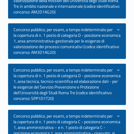
valorizzazione della mission dell’Università degli Studi Roma
T
Tre in ambito nazionale e internazionale (codice identificativo
concorso: AM2D1AG20)
A
Concorso pubblico, per esami, a tempo indeterminato per
B
la copertura di n. 1 posto di categoria D - posizione economica
1, area amministrativa-gestionale per le esigenze di
2
valorizzazione dei processi comunicativi (codice identificativo
concorso: AM3D1AG20)
0
2
Concorso pubblico, per esami, a tempo indeterminato per
la copertura di n. 1 posto di categoria D - posizione economica
0
1, area tecnica, tecnico-scientifica ed elaborazione dati - per
le esigenze del Servizio Prevenzione e Protezione
dell’Università degli Studi Roma Tre (codice identificativo
concorso: SPP1D1T20)
Concorso pubblico, per esami, a tempo indeterminato per
la copertura di n. 1 posto di categoria C - posizione economica
1, area amministrativa – e n. 1 posto di categoria C -
posizione economica 1, area amministrativa - riservato, ai