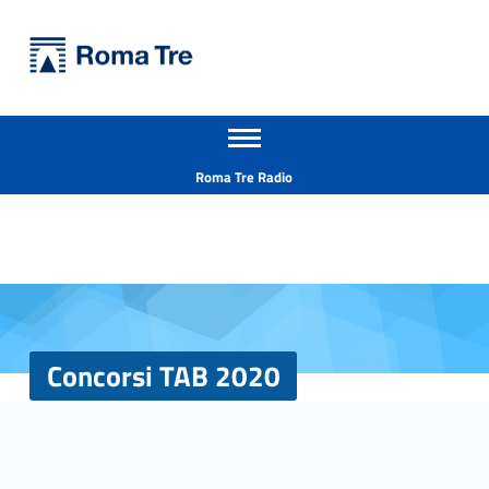
Primary Menu
Università Roma Tre
Concorsi TAB 2020 - Università Roma Tre
Apri il menu secondario
L’Università degli Studi Roma Tre è un’università giovane e per giovani, è nata nel 1992 ed è rapidamente cresciuta sia in termini di studenti che di corsi di studio offerti. Sono attivi 13 dipartimenti che offrono corsi di Laurea, Laurea magistrale, Master, Corsi di perfezionamento, Dottorati di ricerca e Scuole di specializzazione
Header info sidebar
Roma Tre Radio
Concorsi TAB 2020