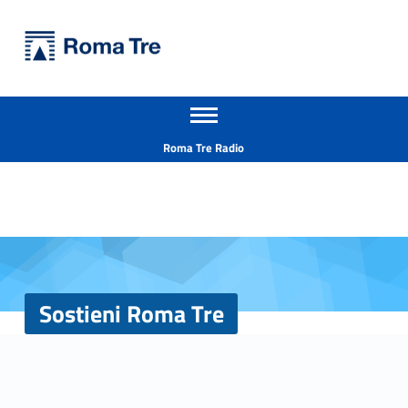
Primary Menu
Università Roma Tre
Sostieni Roma Tre - Università Roma Tre
Apri il menu secondario
L’Università degli Studi Roma Tre è un’università giovane e per giovani, è nata nel 1992 ed è rapidamente cresciuta sia in termini di studenti che di corsi di studio offerti. Sono attivi 13 dipartimenti che offrono corsi di Laurea, Laurea magistrale, Master, Corsi di perfezionamento, Dottorati di ricerca e Scuole di specializzazione
Header info sidebar
Roma Tre Radio
Sostieni Roma Tre