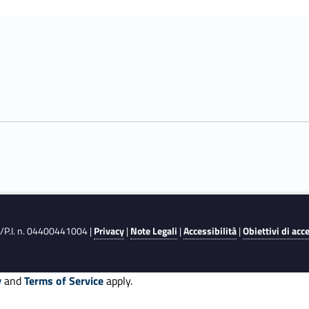
F./P.I. n. 04400441004 |
Privacy
|
Note Legali
|
Accessibilità
|
Obiettivi di acc
y
and
Terms of Service
apply.