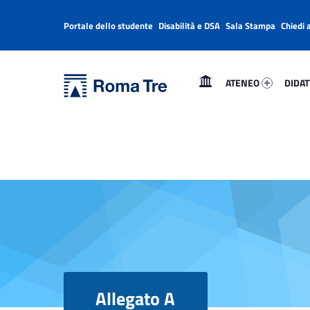
Portale dello studente
Disabilità e DSA
Sala Stampa
Chiedi 
Header info sidebar
Primary Menu
Ateneo 77997-1
Didatt
Università Roma Tre
Allegato A - Università Roma Tre
ATENEO
DIDAT
L’Università degli Studi Roma Tre è un’università giovane e per giovani, è nata nel 1992 ed è rapidamente cresciuta sia in termini di studenti che di corsi di studio offerti. Sono attivi 13 dipartimenti che offrono corsi di Laurea, Laurea magistrale, Master, Corsi di perfezionamento, Dottorati di ricerca e Scuole di specializzazione
Allegato A