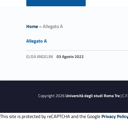
Home
»
Allegato A
Link identifier #identifier__137470-1
A
Allegato A
l
ELISA ANGELINI
03 Agosto 2022
l
Skip back to navigation
e
g
Copyright 2026
Università degli studi Roma Tre
| C.
a
This site is protected by reCAPTCHA and the Google
Privacy Polic