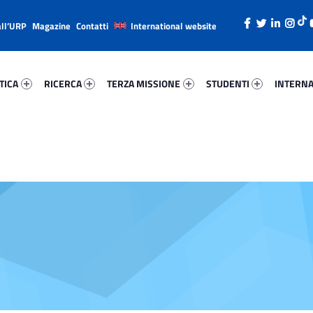
all’URP
Magazine
Contatti
International website
ica 19518-26
Ricerca 58061-38
Terza Missione 71225-49
Studenti 48807-66
Internazi
TICA
RICERCA
TERZA MISSIONE
STUDENTI
INTERNA