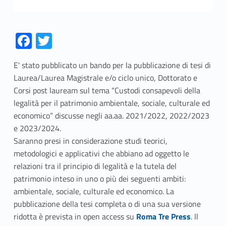
Fa
T
ce
w
E' stato pubblicato un bando per la pubblicazione di tesi di
b
itt
Laurea/Laurea Magistrale e/o ciclo unico, Dottorato e
o
er
Corsi post lauream sul tema “Custodi consapevoli della
o
legalità per il patrimonio ambientale, sociale, culturale ed
economico” discusse negli aa.aa. 2021/2022, 2022/2023
k
e 2023/2024.
Saranno presi in considerazione studi teorici,
metodologici e applicativi che abbiano ad oggetto le
relazioni tra il principio di legalità e la tutela del
patrimonio inteso in uno o più dei seguenti ambiti:
ambientale, sociale, culturale ed economico. La
pubblicazione della tesi completa o di una sua versione
Link identifier #identifier__30426-1
ridotta è prevista in open access su
Roma Tre Press
. Il