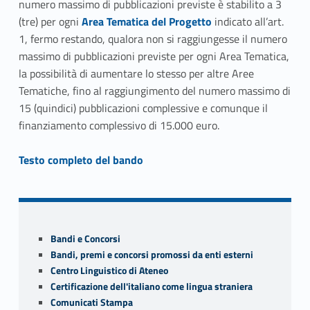
numero massimo di pubblicazioni previste è stabilito a 3
Link identifier #identifier__13674-2
(tre) per ogni
Area Tematica del Progetto
indicato all’art.
1, fermo restando, qualora non si raggiungesse il numero
massimo di pubblicazioni previste per ogni Area Tematica,
la possibilità di aumentare lo stesso per altre Aree
Tematiche, fino al raggiungimento del numero massimo di
15 (quindici) pubblicazioni complessive e comunque il
finanziamento complessivo di 15.000 euro.
Link identifier #identifier__179279-3
Testo completo del bando
Skip back to navigation
Sidebar
Bandi e Concorsi
Bandi, premi e concorsi promossi da enti esterni
Centro Linguistico di Ateneo
Certificazione dell'italiano come lingua straniera
Comunicati Stampa