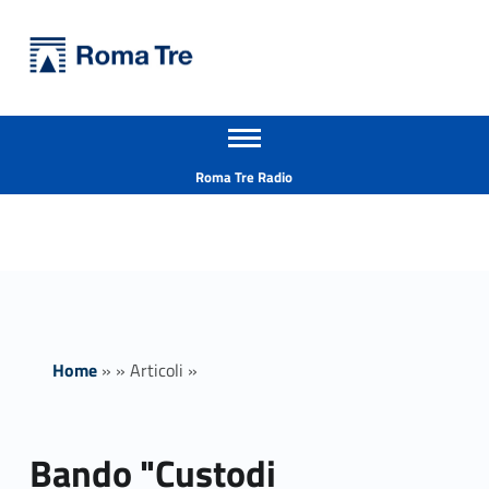
Primary Menu
Università Roma Tre
Bando "Custodi consapevoli della legalità per il patrimonio ambientale sociale culturale ed economico" 2023-2024 - Università Roma Tre
Apri il menu secondario
L’Università degli Studi Roma Tre è un’università giovane e per giovani, è nata nel 1992 ed è rapidamente cresciuta sia in termini di studenti che di corsi di studio offerti. Sono attivi 13 dipartimenti che offrono corsi di Laurea, Laurea magistrale, Master, Corsi di perfezionamento, Dottorati di ricerca e Scuole di specializzazione
Header info sidebar
Roma Tre Radio
Home
»
»
Articoli
»
Bando "Custodi