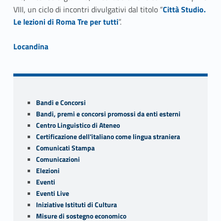
o
er
Link identifier #identifier__179432-1
VIII, un ciclo di incontri divulgativi dal titolo “
Città Studio.
o
Le lezioni di Roma Tre per tutti
”.
k
Link identifier #identifier__177253-2
Locandina
Skip back to navigation
Sidebar
Bandi e Concorsi
Bandi, premi e concorsi promossi da enti esterni
Centro Linguistico di Ateneo
Certificazione dell'italiano come lingua straniera
Comunicati Stampa
Comunicazioni
Elezioni
Eventi
Eventi Live
Iniziative Istituti di Cultura
Misure di sostegno economico