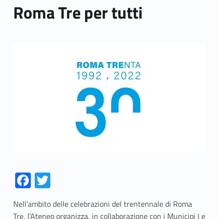
Roma Tre per tutti
Link identifier archive #link-archive-thumb-soap-726
Fa
T
ce
w
Nell’ambito delle celebrazioni del trentennale di Roma
b
itt
Tre, l’Ateneo organizza, in collaborazione con i Municipi I e