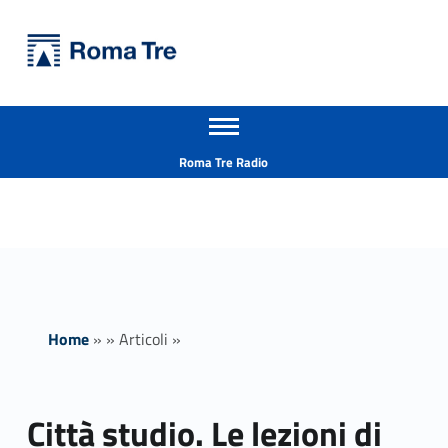
Primary Menu
Università Roma Tre
Città studio. Le lezioni di Roma Tre per tutti - Università Roma Tre
Apri il menu secondario
L’Università degli Studi Roma Tre è un’università giovane e per giovani, è nata nel 1992 ed è rapidamente cresciuta sia in termini di studenti che di corsi di studio offerti. Sono attivi 13 dipartimenti che offrono corsi di Laurea, Laurea magistrale, Master, Corsi di perfezionamento, Dottorati di ricerca e Scuole di specializzazione
Header info sidebar
Roma Tre Radio
Home
»
»
Articoli
»
Città studio. Le lezioni di