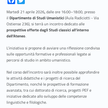
Fa
T
ce
w
Martedì 21 aprile 2026
,
dalle ore 16:00–18:00, presso
b
itt
il
Dipartimento di Studi Umanistici
(Aula Radiciotti - Via
o
er
Ostiense 236), si
terrà
un incontro dedicato alle
o
prospettive offerte dagli Studi classici all’interno
dell’Ateneo
k
.
L’iniziativa si propone di avviare una riflessione condivisa
sulle opportunità formative e professionali legate ai
percorsi di studio in ambito umanistico.
Nel corso dell’incontro sarà inoltre possibile approfondire
le attività didattiche e i progetti di ricerca del
Dipartimento, nonché le prospettive di formazione
avanzata, tra cui dottorato di ricerca, progetti PEF e
iniziative dedicate allo sviluppo delle competenze
linguistiche e filologiche.