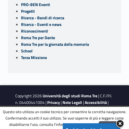
PRO-BEN Eventi
Progetti
Ricerca - Bandi di ricerca
Ricerca - Eventi e news
Riconoscimenti
Roma Tre per Dante
Roma Tre per la giornata della memoria
School
Terza Missione
Copyright 2026
Università degli studi Roma Tre
| C.F./P.I.
n. 04400441004 |
Privacy
|
Note Legali
|
Accessibilità
|
Obiettivi di accessibilità
|
Dichiarazione di accessibilità
Questo sito utilizza un cookie tecnico per consentire la corretta navigazione.
Confermando accetti il suo utilizzo. Se vuoi saperne di più e leggere come
disabilitarne l'uso, consulta l'informativa estesa.
ENG
Accetta
This site is protected by reCAPTCHA and the Google
Privacy