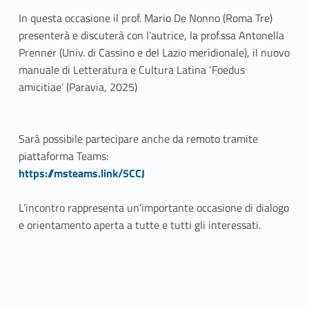
In questa occasione il prof. Mario De Nonno (Roma Tre)
presenterà e discuterà con l’autrice, la prof.ssa Antonella
Prenner (Univ. di Cassino e del Lazio meridionale), il nuovo
manuale di Letteratura e Cultura Latina ‘Foedus
amicitiae’ (Paravia, 2025)
Sarà possibile partecipare anche da remoto tramite
piattaforma Teams:
Link identifier #identifier__175216-1
https://msteams.link/5CCJ
L’incontro rappresenta un’importante occasione di dialogo
e orientamento aperta a tutte e tutti gli interessati.