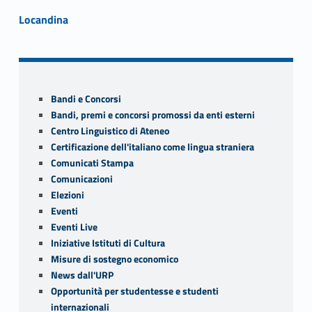
Link identifier #identifier__158776-2
Locandina
Skip back to navigation
Sidebar
Bandi e Concorsi
Bandi, premi e concorsi promossi da enti esterni
Centro Linguistico di Ateneo
Certificazione dell'italiano come lingua straniera
Comunicati Stampa
Comunicazioni
Elezioni
Eventi
Eventi Live
Iniziative Istituti di Cultura
Misure di sostegno economico
News dall'URP
Opportunità per studentesse e studenti
internazionali