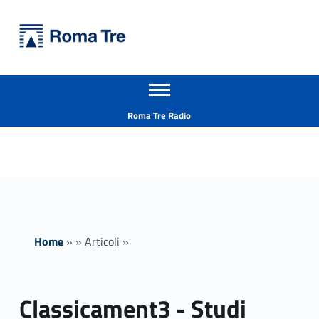
Primary Menu
Università Roma Tre
Classicament3 - Studi classici a Roma Tre: competenze, formazione, prospettive - Università Roma Tre
Apri il menu secondario
L’Università degli Studi Roma Tre è un’università giovane e per giovani, è nata nel 1992 ed è rapidamente cresciuta sia in termini di studenti che di corsi di studio offerti. Sono attivi 13 dipartimenti che offrono corsi di Laurea, Laurea magistrale, Master, Corsi di perfezionamento, Dottorati di ricerca e Scuole di specializzazione
Header info sidebar
Roma Tre Radio
Home
»
»
Articoli
»
Classicament3 - Studi