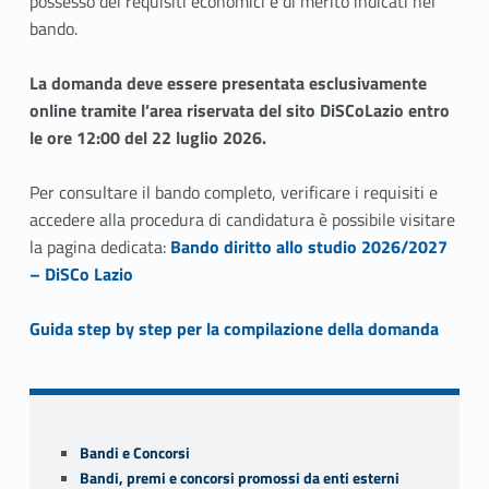
possesso dei requisiti economici e di merito indicati nel
bando.
La domanda deve essere presentata esclusivamente
online tramite l’area riservata del sito DiSCoLazio entro
le ore 12:00 del 22 luglio 2026.
Per consultare il bando completo, verificare i requisiti e
accedere alla procedura di candidatura è possibile visitare
Link identifier #identifier__79237-1
la pagina dedicata:
Bando diritto allo studio 2026/2027
– DiSCo Lazio
Link identifier #identifier__174055-2
Guida step by step per la compilazione della domanda
Skip back to navigation
Sidebar
Bandi e Concorsi
Bandi, premi e concorsi promossi da enti esterni