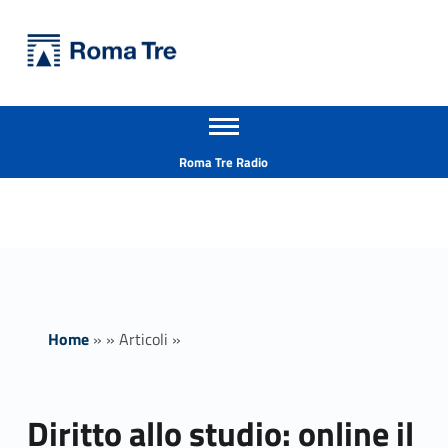
Primary Menu
Università Roma Tre
Diritto allo studio: online il bando DiSCoLazio 2026/2027 - Università Roma Tre
Apri il menu secondario
L’Università degli Studi Roma Tre è un’università giovane e per giovani, è nata nel 1992 ed è rapidamente cresciuta sia in termini di studenti che di corsi di studio offerti. Sono attivi 13 dipartimenti che offrono corsi di Laurea, Laurea magistrale, Master, Corsi di perfezionamento, Dottorati di ricerca e Scuole di specializzazione
Header info sidebar
Roma Tre Radio
Home
»
»
Articoli
»
Diritto allo studio: online il