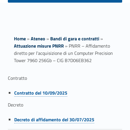
Home
»
Ateneo
»
Bandi di gara e contratti
»
Attuazione misure PNRR
»
PNRR – Affidamento
diretto per l’acquisizione di un Computer Precision
Tower 7960 256Gb – CIG B7D06EB362
P
Contratto
N
Link identifier #identifier__38780-1
Contratto del 10/09/2025
R
Decreto
R
Link identifier #identifier__151143-2
Decreto di affidamento del 30/07/2025
–