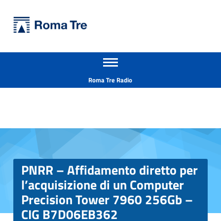
Primary Menu
Università Roma Tre
PNRR - Affidamento diretto per l’acquisizione di un Computer Precision Tower 7960 256Gb - CIG B7D06EB362 - Università Roma Tre
Apri il menu secondario
L’Università degli Studi Roma Tre è un’università giovane e per giovani, è nata nel 1992 ed è rapidamente cresciuta sia in termini di studenti che di corsi di studio offerti. Sono attivi 13 dipartimenti che offrono corsi di Laurea, Laurea magistrale, Master, Corsi di perfezionamento, Dottorati di ricerca e Scuole di specializzazione
Header info sidebar
Roma Tre Radio
PNRR – Affidamento diretto per
l’acquisizione di un Computer
Precision Tower 7960 256Gb –
CIG B7D06EB362