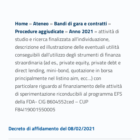
Home
»
Ateneo
»
Bandi di gara e contratti
»
Procedure aggiudicate
»
Anno 2021
»
attività di
studio e ricerca finalizzata all’individuazione,
descrizione ed illustrazione delle eventuali utilità
conseguibili dall’utilizzo degli strumenti di finanza
straordinaria (ad es., private equity, private debt e
direct lending, mini-bond, quotazione in borsa
principalmente nel listino aim, ecc…) con
particolare riguardo al finanziamento delle attività
di sperimentazione riconducibili al programma EFS
della FDA- CIG 8604552ced – CUP
F84I19001550005
Link identifier #identifier__175845-1
a
Decreto di affidamento del 08/02/2021