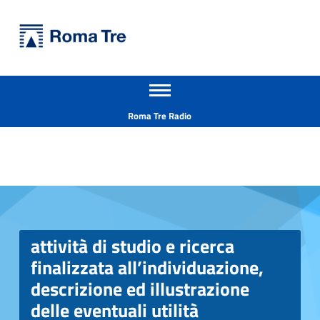
Primary Menu
Università Roma Tre
Apri il menu secondario
L’Università degli Studi Roma Tre è un’università giovane e per giovani, è nata nel 1992 ed è rapidamente cresciuta sia in termini di studenti che di corsi di studio offerti. Sono attivi 13 dipartimenti che offrono corsi di Laurea, Laurea magistrale, Master, Corsi di perfezionamento, Dottorati di ricerca e Scuole di specializzazione
Header info sidebar
Roma Tre Radio
attività di studio e ricerca
finalizzata all’individuazione,
descrizione ed illustrazione
attività di studio e ricerca finalizzata all’individuazione, descrizione ed illustrazione delle eventuali utilità conseguibili dall’utilizzo degli strumenti di finanza straordinaria (ad es., private equity, private debt e direct lending, mini-bond, quotazione in borsa principalmente nel listino aim, ecc...) con particolare riguardo al finanziamento delle attività di sperimentazione riconducibili al programma EFS della FDA- CIG 8604552ced - CUP F84I19001550005 - Università Roma Tre
delle eventuali utilità