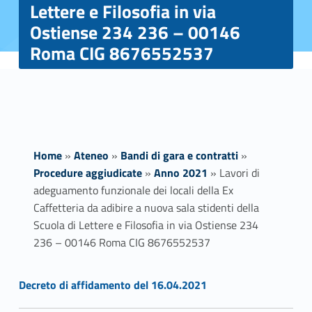
Lettere e Filosofia in via
Ostiense 234 236 – 00146
Roma CIG 8676552537
Home
»
Ateneo
»
Bandi di gara e contratti
»
Procedure aggiudicate
»
Anno 2021
»
Lavori di
adeguamento funzionale dei locali della Ex
Caffetteria da adibire a nuova sala stidenti della
Scuola di Lettere e Filosofia in via Ostiense 234
236 – 00146 Roma CIG 8676552537
Link identifier #identifier__151633-1
L
Decreto di affidamento del 16.04.2021