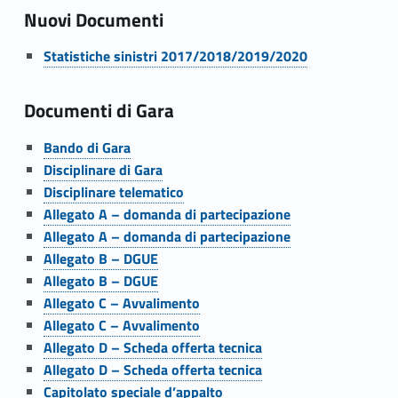
d
Nuovi Documenti
e
Link identifier #identifier__86850-11
Statistiche sinistri 2017/2018/2019/2020
i
s
Documenti di Gara
Link identifier #identifier__15637-12
e
Bando di Gara
Link identifier #identifier__118554-13
Disciplinare di Gara
r
Link identifier #identifier__171581-14
Disciplinare telematico
Link identifier #identifier__58118-15
v
Allegato A – domanda di partecipazione
Link identifier #identifier__139581-16
Allegato A – domanda di partecipazione
i
Link identifier #identifier__143398-17
Allegato B – DGUE
Link identifier #identifier__180809-18
Allegato B – DGUE
z
Link identifier #identifier__193996-19
Allegato C – Avvalimento
Link identifier #identifier__145252-20
i
Allegato C – Avvalimento
Link identifier #identifier__165641-21
Allegato D – Scheda offerta tecnica
a
Link identifier #identifier__79774-22
Allegato D – Scheda offerta tecnica
Link identifier #identifier__22426-23
Capitolato speciale d’appalto