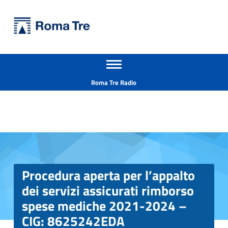
Primary Menu
Università Roma Tre
Procedura aperta per l’appalto dei servizi assicurati rimborso spese mediche 2021-2024 - CIG: 8625242EDA - Università Roma Tre
Apri il menu secondario
L’Università degli Studi Roma Tre è un’università giovane e per giovani, è nata nel 1992 ed è rapidamente cresciuta sia in termini di studenti che di corsi di studio offerti. Sono attivi 13 dipartimenti che offrono corsi di Laurea, Laurea magistrale, Master, Corsi di perfezionamento, Dottorati di ricerca e Scuole di specializzazione
Header info sidebar
Roma Tre Radio
Procedura aperta per l’appalto
dei servizi assicurati rimborso
spese mediche 2021-2024 –
CIG: 8625242EDA