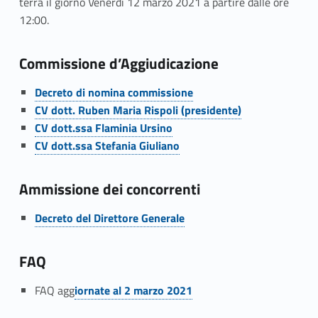
terrà il giorno Venerdì 12 marzo 2021 a partire dalle ore
e
12:00.
r
Commissione d’Aggiudicazione
l
Link identifier #identifier__173597-5
’
Decreto di nomina commissione
Link identifier #identifier__118890-6
CV dott. Ruben Maria Rispoli (presidente)
a
Link identifier #identifier__196070-7
CV dott.ssa Flaminia Ursino
Link identifier #identifier__44327-8
CV dott.ssa Stefania Giuliano
p
p
Ammissione dei concorrenti
a
Link identifier #identifier__125725-9
Decreto del Direttore Generale
l
FAQ
t
Link identifier #identifier__63241-10
o
FAQ agg
iornate al 2 marzo 2021