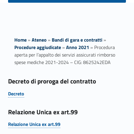
Home
»
Ateneo
»
Bandi di gara e contratti
»
Procedure aggiudicate
»
Anno 2021
»
Procedura
aperta per l’appalto dei servizi assicurati rimborso
spese mediche 2021-2024 – CIG: 8625242EDA
P
Decreto di proroga del contratto
r
Decreto
Link identifier #identifier__7509-1
o
Relazione Unica ex art.99
c
Relazione Unica ex art.99
e
Link identifier #identifier__35099-2