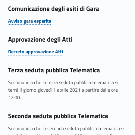
d
Comunicazione degli esiti di Gara
u
Avviso gara esperita
Link identifier #identifier__8460-3
r
Approvazione degli Atti
a
Decreto approvazione Atti
a
Link identifier #identifier__140460-4
p
Terza seduta pubblica Telematica
e
Si comunica che la terza seduta pubblica telematica si
r
terrà il giorno giovedì 1 aprile 2021 a partire dalle ore
12:00.
t
a
Seconda seduta pubblica Telematica
p
Si comunica che la seconda seduta pubblica telematica si