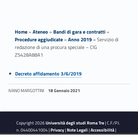
Home
»
Ateneo
»
Bandi di gara e contratti
»
Procedure aggiudicate
»
Anno 2019
»
Servizio di
redazione di una procura speciale – CIG
Z5428A88A1
Link identifier #identifier__23481-1
S
Decreto affidamento 3/6/2019
e
IVANO MARGOTTINI
18 Gennaio 2021
r
Skip back to navigation
v
i
Copyright 2026
Università degli studi Roma Tre
| C.F./P.I.
n. 04400441004 |
Privacy
|
Note Legali
|
Accessibilità
|
z
Obiettivi di accessibilità
|
Dichiarazione di accessibilità