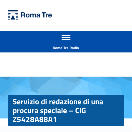
Primary Menu
Università Roma Tre
Servizio di redazione di una procura speciale – CIG Z5428A88A1 - Università Roma Tre
Apri il menu secondario
L’Università degli Studi Roma Tre è un’università giovane e per giovani, è nata nel 1992 ed è rapidamente cresciuta sia in termini di studenti che di corsi di studio offerti. Sono attivi 13 dipartimenti che offrono corsi di Laurea, Laurea magistrale, Master, Corsi di perfezionamento, Dottorati di ricerca e Scuole di specializzazione
Header info sidebar
Roma Tre Radio
Servizio di redazione di una
procura speciale – CIG
Z5428A88A1