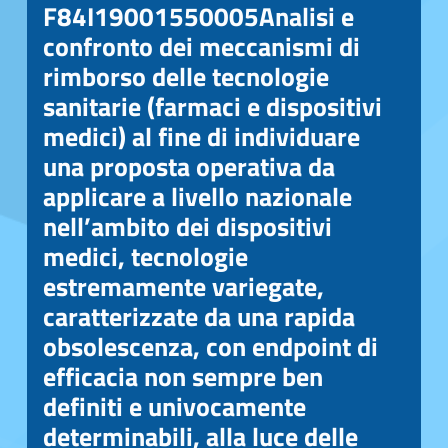
F84I19001550005Analisi e
confronto dei meccanismi di
rimborso delle tecnologie
sanitarie (farmaci e dispositivi
Affidamento diretto di un servizio di ricerca, consulenza e reportistica per le esigenze del C.R.I.S.P.E.L. - CUP F84I19001550005Analisi e confronto dei meccanismi di rimborso delle tecnologie sanitarie (farmaci e dispositivi medici) al fine di individuare una proposta operativa da applicare a livello nazionale nell’ambito dei dispositivi medici, tecnologie estremamente variegate, caratterizzate da una rapida obsolescenza, con endpoint di efficacia non sempre ben definiti e univocamente determinabili, alla luce delle novità introdotte dalla recente normativa europea sui dispositivi medici, REG. EU n. 745/2017 - Università Roma Tre
medici) al fine di individuare
una proposta operativa da
applicare a livello nazionale
nell’ambito dei dispositivi
medici, tecnologie
estremamente variegate,
caratterizzate da una rapida
obsolescenza, con endpoint di
efficacia non sempre ben
definiti e univocamente
determinabili, alla luce delle