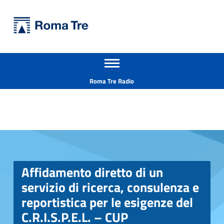
Primary Menu
Università Roma Tre
Apri il menu secondario
L’Università degli Studi Roma Tre è un’università giovane e per giovani, è nata nel 1992 ed è rapidamente cresciuta sia in termini di studenti che di corsi di studio offerti. Sono attivi 13 dipartimenti che offrono corsi di Laurea, Laurea magistrale, Master, Corsi di perfezionamento, Dottorati di ricerca e Scuole di specializzazione
Header info sidebar
Roma Tre Radio
Affidamento diretto di un
servizio di ricerca, consulenza e
reportistica per le esigenze del
C.R.I.S.P.E.L. – CUP