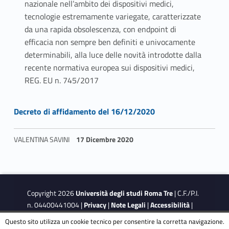
nazionale nell’ambito dei dispositivi medici,
tecnologie estremamente variegate, caratterizzate
da una rapida obsolescenza, con endpoint di
efficacia non sempre ben definiti e univocamente
determinabili, alla luce delle novità introdotte dalla
recente normativa europea sui dispositivi medici,
REG. EU n. 745/2017
Link identifier #identifier__92658-1
A
Decreto di affidamento del 16/12/2020
f
VALENTINA SAVINI
17 Dicembre 2020
f
Skip back to navigation
i
d
Copyright 2026
Università degli studi Roma Tre
| C.F./P.I.
n. 04400441004 |
Privacy
|
Note Legali
|
Accessibilità
|
a
Obiettivi di accessibilità
|
Dichiarazione di accessibilità
Questo sito utilizza un cookie tecnico per consentire la corretta navigazione.