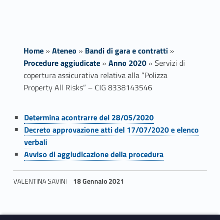
Home
»
Ateneo
»
Bandi di gara e contratti
»
Procedure aggiudicate
»
Anno 2020
»
Servizi di
copertura assicurativa relativa alla “Polizza
Property All Risks” – CIG 8338143546
Link identifier #identifier__134359-1
S
Determina acontrarre del 28/05/2020
Link identifier #identifier__82978-2
Decreto approvazione atti del 17/07/2020 e elenco
e
verbali
Link identifier #identifier__119431-3
r
Avviso di aggiudicazione della procedura
v
VALENTINA SAVINI
18 Gennaio 2021
i
Skip back to navigation
z