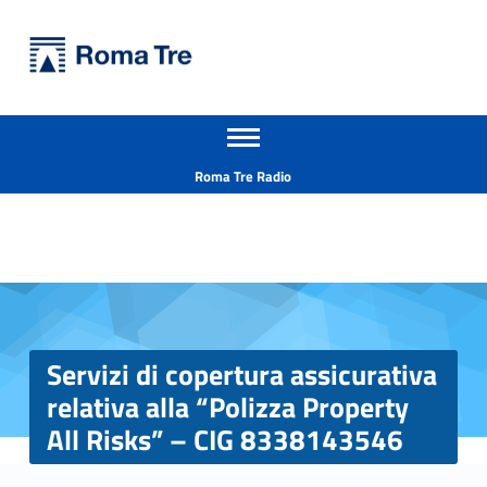
Primary Menu
Università Roma Tre
Servizi di copertura assicurativa relativa alla “Polizza Property All Risks” - CIG 8338143546 - Università Roma Tre
Apri il menu secondario
L’Università degli Studi Roma Tre è un’università giovane e per giovani, è nata nel 1992 ed è rapidamente cresciuta sia in termini di studenti che di corsi di studio offerti. Sono attivi 13 dipartimenti che offrono corsi di Laurea, Laurea magistrale, Master, Corsi di perfezionamento, Dottorati di ricerca e Scuole di specializzazione
Header info sidebar
Roma Tre Radio
Servizi di copertura assicurativa
relativa alla “Polizza Property
All Risks” – CIG 8338143546