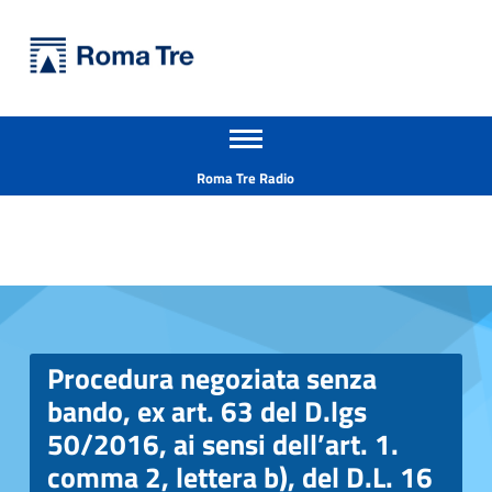
Primary Menu
Università Roma Tre
Apri il menu secondario
L’Università degli Studi Roma Tre è un’università giovane e per giovani, è nata nel 1992 ed è rapidamente cresciuta sia in termini di studenti che di corsi di studio offerti. Sono attivi 13 dipartimenti che offrono corsi di Laurea, Laurea magistrale, Master, Corsi di perfezionamento, Dottorati di ricerca e Scuole di specializzazione
Header info sidebar
Roma Tre Radio
Procedura negoziata senza
bando, ex art. 63 del D.lgs
50/2016, ai sensi dell’art. 1.
comma 2, lettera b), del D.L. 16
Procedura negoziata senza bando, ex art. 63 del D.lgs 50/2016, ai sensi dell'art. 1. comma 2, lettera b), del D.L. 16 luglio 2020, n. 76, convertito in dalla legge 11 settembre 2020 n. 120 e s.m.i., per l'affidamento dei lavori di allestimento del primo nucleo del primo orto botanico diffuso presso le aree esterne prospicenti il nuovo padiglione prefabbricato - Complesso edilizio denominato “Le Torri” sito in Roma, Largo san Leonardo Murialdo, 1 CIG 9864893F38 - CUP F82B22000700005 - Università Roma Tre