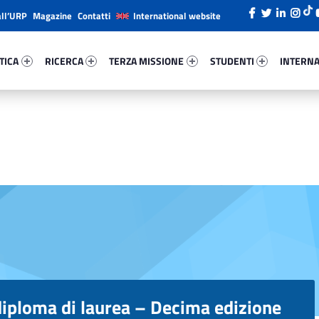
all’URP
Magazine
Contatti
International website
ica 36154-26
Ricerca 72574-38
Terza Missione 23929-49
Studenti 65266-66
Internazi
TICA
RICERCA
TERZA MISSIONE
STUDENTI
INTERNA
diploma di laurea – Decima edizione