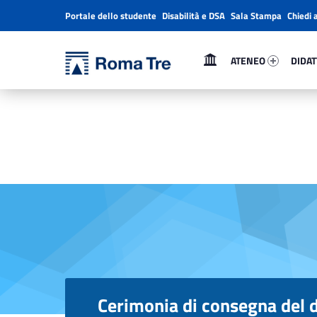
Portale dello studente
Disabilità e DSA
Sala Stampa
Chiedi 
Header info sidebar
Primary Menu
Ateneo 28386-1
Didatt
Università Roma Tre
ATENEO
DIDAT
Cerimonia di consegna del diploma di laurea - Decima edizione - Università Roma Tre
L’Università degli Studi Roma Tre è un’università giovane e per giovani, è nata nel 1992 ed è rapidamente cresciuta sia in termini di studenti che di corsi di studio offerti. Sono attivi 13 dipartimenti che offrono corsi di Laurea, Laurea magistrale, Master, Corsi di perfezionamento, Dottorati di ricerca e Scuole di specializzazione
Cerimonia di consegna del 