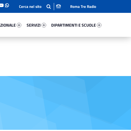
Roma Tre Radio
onale 36910-93
Servizi 71219-114
Dipartimenti E Scuole 64919-140
ZIONALE
SERVIZI
DIPARTIMENTI E SCUOLE