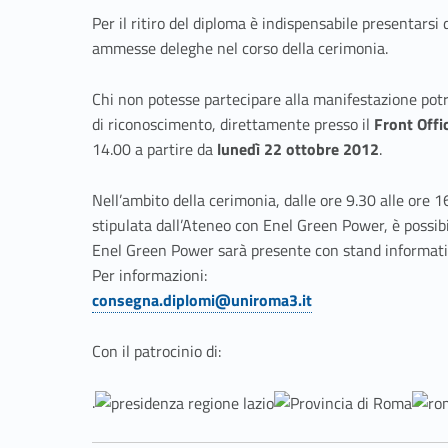
n
Per il ritiro del diploma è indispensabile presentars
i
ammesse deleghe nel corso della cerimonia.
a
Chi non potesse partecipare alla manifestazione potr
di riconoscimento, direttamente presso il
Front Offi
d
14.00 a partire da
lunedì 22 ottobre 2012
.
i
Nell’ambito della cerimonia, dalle ore 9.30 alle ore 1
stipulata dall’Ateneo con Enel Green Power, è possibi
c
Enel Green Power sarà presente con stand informativi
Per informazioni:
o
consegna.diplomi@uniroma3.it
Link identifier #identifier__129561-1
n
Con il patrocinio di:
s
.
e