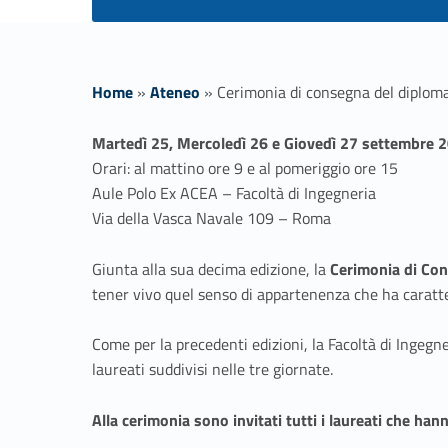
Home
»
Ateneo
»
Cerimonia di consegna del diploma
C
Martedì 25, Mercoledì 26 e Giovedì 27 settembre 
Orari: al mattino ore 9 e al pomeriggio ore 15
e
Aule Polo Ex ACEA – Facoltà di Ingegneria
Via della Vasca Navale 109 – Roma
r
Giunta alla sua decima edizione, la
Cerimonia di Con
i
tener vivo quel senso di appartenenza che ha caratteri
m
Come per la precedenti edizioni, la Facoltà di Ingegn
laureati suddivisi nelle tre giornate.
o
Alla cerimonia sono invitati tutti i laureati che ha