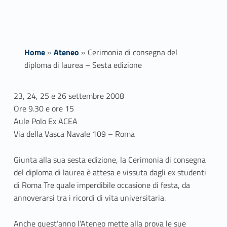
Home
»
Ateneo
»
Cerimonia di consegna del
diploma di laurea – Sesta edizione
C
23, 24, 25 e 26 settembre 2008
Ore 9.30 e ore 15
e
Aule Polo Ex ACEA
r
Via della Vasca Navale 109 – Roma
i
Giunta alla sua sesta edizione, la Cerimonia di consegna
del diploma di laurea è attesa e vissuta dagli ex studenti
m
di Roma Tre quale imperdibile occasione di festa, da
o
annoverarsi tra i ricordi di vita universitaria.
n
Anche quest’anno l’Ateneo mette alla prova le sue