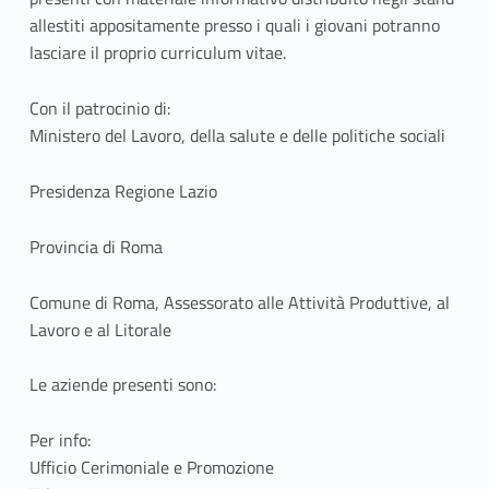
a
allestiti appositamente presso i quali i giovani potranno
d
lasciare il proprio curriculum vitae.
e
Con il patrocinio di:
Ministero del Lavoro, della salute e delle politiche sociali
l
d
Presidenza Regione Lazio
i
Provincia di Roma
p
Comune di Roma, Assessorato alle Attività Produttive, al
l
Lavoro e al Litorale
o
Le aziende presenti sono:
m
Per info:
a
Ufficio Cerimoniale e Promozione