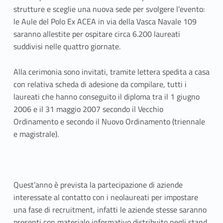
i
strutture e sceglie una nuova sede per svolgere l’evento:
le Aule del Polo Ex ACEA in via della Vasca Navale 109
a
saranno allestite per ospitare circa 6.200 laureati
suddivisi nelle quattro giornate.
d
i
Alla cerimonia sono invitati, tramite lettera spedita a casa
con relativa scheda di adesione da compilare, tutti i
c
laureati che hanno conseguito il diploma tra il 1 giugno
o
2006 e il 31 maggio 2007 secondo il Vecchio
Ordinamento e secondo il Nuovo Ordinamento (triennale
n
e magistrale).
s
e
Quest’anno è prevista la partecipazione di aziende
g
interessate al contatto con i neolaureati per impostare
n
una fase di recruitment, infatti le aziende stesse saranno
presenti con materiale informativo distribuito negli stand