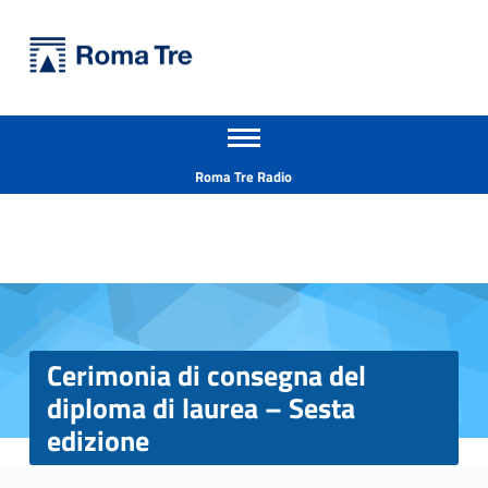
Primary Menu
Università Roma Tre
Cerimonia di consegna del diploma di laurea - Sesta edizione - Università Roma Tre
Apri il menu secondario
L’Università degli Studi Roma Tre è un’università giovane e per giovani, è nata nel 1992 ed è rapidamente cresciuta sia in termini di studenti che di corsi di studio offerti. Sono attivi 13 dipartimenti che offrono corsi di Laurea, Laurea magistrale, Master, Corsi di perfezionamento, Dottorati di ricerca e Scuole di specializzazione
Header info sidebar
Roma Tre Radio
Cerimonia di consegna del
diploma di laurea – Sesta
edizione