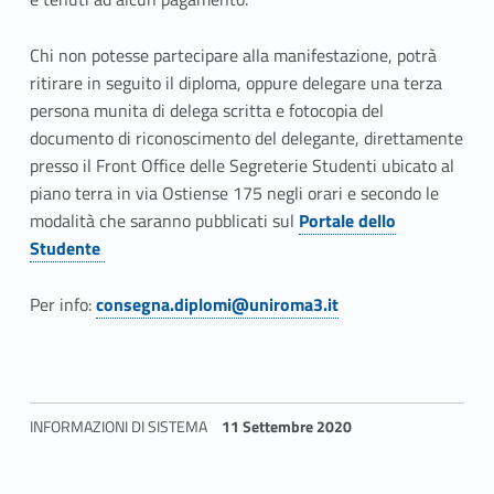
a
d
Chi non potesse partecipare alla manifestazione, potrà
ritirare in seguito il diploma, oppure delegare una terza
e
persona munita di delega scritta e fotocopia del
documento di riconoscimento del delegante, direttamente
l
presso il Front Office delle Segreterie Studenti ubicato al
d
piano terra in via Ostiense 175 negli orari e secondo le
modalità che saranno pubblicati sul
Portale dello
i
Link identifier #identifier__48901-1
Studente
p
Per info:
consegna.diplomi@uniroma3.it
l
Link identifier #identifier__35995-2
o
m
INFORMAZIONI DI SISTEMA
11 Settembre 2020
a
Skip back to navigation