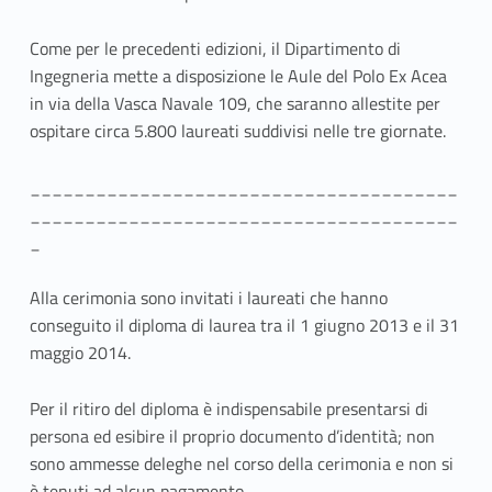
i
Come per le precedenti edizioni, il Dipartimento di
a
Ingegneria mette a disposizione le Aule del Polo Ex Acea
in via della Vasca Navale 109, che saranno allestite per
d
ospitare circa 5.800 laureati suddivisi nelle tre giornate.
i
_______________________________________
c
_______________________________________
o
_
n
Alla cerimonia sono invitati i laureati che hanno
s
conseguito il diploma di laurea tra il 1 giugno 2013 e il 31
maggio 2014.
e
Per il ritiro del diploma è indispensabile presentarsi di
g
persona ed esibire il proprio documento d’identità; non
n
sono ammesse deleghe nel corso della cerimonia e non si
è tenuti ad alcun pagamento.