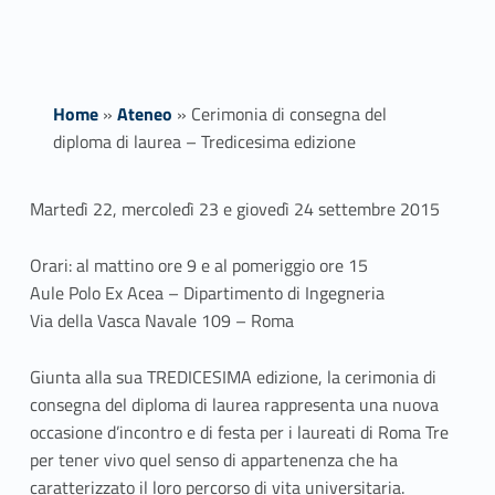
Home
»
Ateneo
»
Cerimonia di consegna del
diploma di laurea – Tredicesima edizione
C
Martedì 22, mercoledì 23 e giovedì 24 settembre 2015
e
Orari: al mattino ore 9 e al pomeriggio ore 15
r
Aule Polo Ex Acea – Dipartimento di Ingegneria
Via della Vasca Navale 109 – Roma
i
Giunta alla sua TREDICESIMA edizione, la cerimonia di
m
consegna del diploma di laurea rappresenta una nuova
o
occasione d’incontro e di festa per i laureati di Roma Tre
per tener vivo quel senso di appartenenza che ha
n
caratterizzato il loro percorso di vita universitaria.