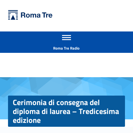
Primary Menu
Università Roma Tre
Cerimonia di consegna del diploma di laurea - Tredicesima edizione - Università Roma Tre
Apri il menu secondario
L’Università degli Studi Roma Tre è un’università giovane e per giovani, è nata nel 1992 ed è rapidamente cresciuta sia in termini di studenti che di corsi di studio offerti. Sono attivi 13 dipartimenti che offrono corsi di Laurea, Laurea magistrale, Master, Corsi di perfezionamento, Dottorati di ricerca e Scuole di specializzazione
Header info sidebar
Roma Tre Radio
Cerimonia di consegna del
diploma di laurea – Tredicesima
edizione