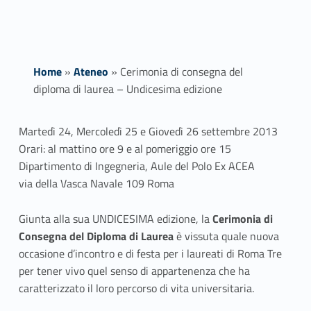
Home
»
Ateneo
»
Cerimonia di consegna del
diploma di laurea – Undicesima edizione
C
Martedì 24, Mercoledì 25 e Giovedì 26 settembre 2013
Orari: al mattino ore 9 e al pomeriggio ore 15
e
Dipartimento di Ingegneria, Aule del Polo Ex ACEA
r
via della Vasca Navale 109 Roma
i
Giunta alla sua UNDICESIMA edizione, la
Cerimonia di
Consegna del Diploma di Laurea
è vissuta quale nuova
m
occasione d’incontro e di festa per i laureati di Roma Tre
o
per tener vivo quel senso di appartenenza che ha
caratterizzato il loro percorso di vita universitaria.
n