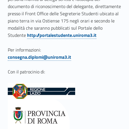
a
documento di riconoscimento del delegante, direttamente
presso il Front Office delle Segreterie Studenti ubicato al
d
piano terra in via Ostiense 175 negli orari e secondo le
e
modalità che saranno pubblicati sul Portale dello
Studente
http://portalestudente.uniroma3.it
l
Link identifier #identifier__44668-1
d
Per informazioni:
consegna.diplomi@uniroma3.it
i
Link identifier #identifier__140053-2
p
Con il patrocinio di:
l
o
m
a