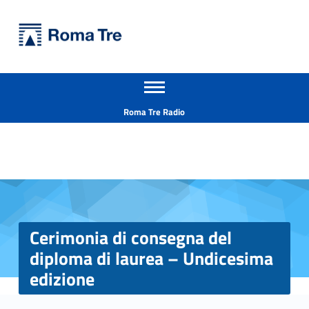
Primary Menu
Università Roma Tre
Cerimonia di consegna del diploma di laurea - Undicesima edizione - Università Roma Tre
Apri il menu secondario
L’Università degli Studi Roma Tre è un’università giovane e per giovani, è nata nel 1992 ed è rapidamente cresciuta sia in termini di studenti che di corsi di studio offerti. Sono attivi 13 dipartimenti che offrono corsi di Laurea, Laurea magistrale, Master, Corsi di perfezionamento, Dottorati di ricerca e Scuole di specializzazione
Header info sidebar
Roma Tre Radio
Cerimonia di consegna del
diploma di laurea – Undicesima
edizione