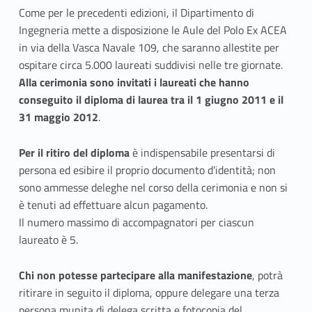
i
Come per le precedenti edizioni, il Dipartimento di
Ingegneria mette a disposizione le Aule del Polo Ex ACEA
a
in via della Vasca Navale 109, che saranno allestite per
ospitare circa 5.000 laureati suddivisi nelle tre giornate.
d
Alla cerimonia sono invitati i laureati che hanno
i
conseguito il diploma di laurea tra il 1 giugno 2011 e il
31 maggio 2012
.
c
o
Per il ritiro del diploma
è indispensabile presentarsi di
persona ed esibire il proprio documento d’identità; non
n
sono ammesse deleghe nel corso della cerimonia e non si
è tenuti ad effettuare alcun pagamento.
s
Il numero massimo di accompagnatori per ciascun
e
laureato è 5.
g
Chi non potesse partecipare alla manifestazione
, potrà
n
ritirare in seguito il diploma, oppure delegare una terza
persona munita di delega scritta e fotocopia del