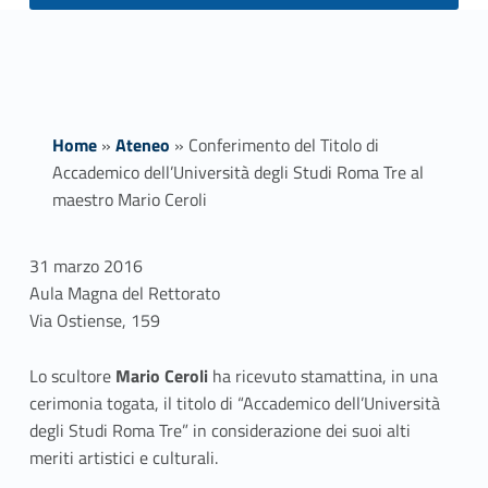
Home
»
Ateneo
»
Conferimento del Titolo di
Accademico dell’Università degli Studi Roma Tre al
maestro Mario Ceroli
C
31 marzo 2016
Aula Magna del Rettorato
o
Via Ostiense, 159
n
Lo scultore
Mario Ceroli
ha ricevuto stamattina, in una
f
cerimonia togata, il titolo di “Accademico dell’Università
degli Studi Roma Tre” in considerazione dei suoi alti
e
meriti artistici e culturali.