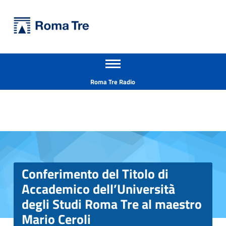
Primary Menu
Università Roma Tre
Conferimento del Titolo di Accademico dell'Università degli Studi Roma Tre al maestro Mario Ceroli - Università Roma Tre
Apri il menu secondario
L’Università degli Studi Roma Tre è un’università giovane e per giovani, è nata nel 1992 ed è rapidamente cresciuta sia in termini di studenti che di corsi di studio offerti. Sono attivi 13 dipartimenti che offrono corsi di Laurea, Laurea magistrale, Master, Corsi di perfezionamento, Dottorati di ricerca e Scuole di specializzazione
Header info sidebar
Roma Tre Radio
Conferimento del Titolo di
Accademico dell’Università
degli Studi Roma Tre al maestro
Mario Ceroli