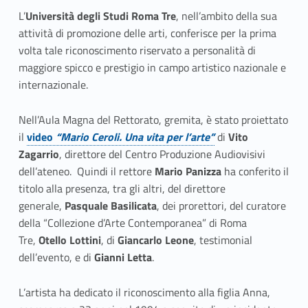
r
L’
Università degli Studi Roma Tre
, nell’ambito della sua
i
attività di promozione delle arti, conferisce per la prima
m
volta tale riconoscimento riservato a personalità di
maggiore spicco e prestigio in campo artistico nazionale e
e
internazionale.
n
Nell’Aula Magna del Rettorato, gremita, è stato proiettato
t
il
video
“Mario Ceroli. Una vita per l’arte”
di
Vito
Link identifier #identifier__184951-1
Zagarrio
, direttore del Centro Produzione Audiovisivi
o
dell’ateneo. Quindi il rettore
Mario Panizza
ha conferito il
d
titolo alla presenza, tra gli altri, del direttore
generale,
Pasquale Basilicata
, dei prorettori, del curatore
e
della “Collezione d’Arte Contemporanea” di Roma
Tre,
Otello Lottini
, di
Giancarlo Leone
, testimonial
l
dell’evento, e di
Gianni Letta
.
T
L’artista ha dedicato il riconoscimento alla figlia Anna,
i