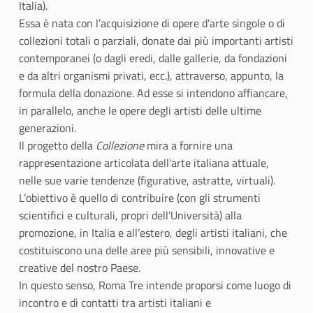
Italia).
e
Essa è nata con l’acquisizione di opere d’arte singole o di
m
collezioni totali o parziali, donate dai più importanti artisti
contemporanei (o dagli eredi, dalle gallerie, da fondazioni
i
e da altri organismi privati, ecc.), attraverso, appunto, la
formula della donazione. Ad esse si intendono affiancare,
c
in parallelo, anche le opere degli artisti delle ultime
o
generazioni.
Il progetto della
Collezione
mira a fornire una
d
rappresentazione articolata dell’arte italiana attuale,
e
nelle sue varie tendenze (figurative, astratte, virtuali).
L’obiettivo è quello di contribuire (con gli strumenti
l
scientifici e culturali, propri dell’Università) alla
promozione, in Italia e all’estero, degli artisti italiani, che
l
costituiscono una delle aree più sensibili, innovative e
’
creative del nostro Paese.
In questo senso, Roma Tre intende proporsi come luogo di
U
incontro e di contatti tra artisti italiani e