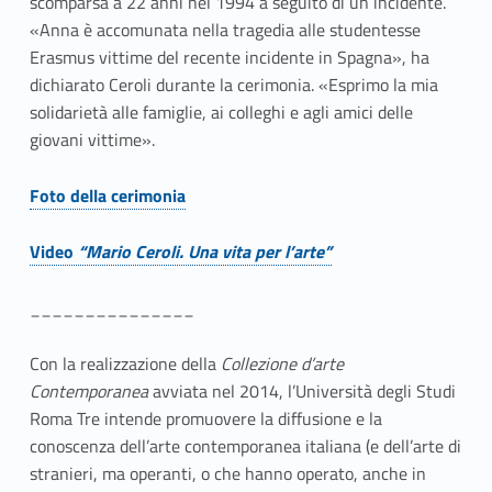
scomparsa a 22 anni nel 1994 a seguito di un incidente.
t
«Anna è accomunata nella tragedia alle studentesse
Erasmus vittime del recente incidente in Spagna», ha
o
dichiarato Ceroli durante la cerimonia. «Esprimo la mia
solidarietà alle famiglie, ai colleghi e agli amici delle
l
giovani vittime».
o
Foto della cerimonia
d
Link identifier #identifier__41484-2
i
Video
“Mario Ceroli. Una vita per l’arte”
Link identifier #identifier__151719-3
A
_______________
c
Con la realizzazione della
Collezione d’arte
c
Contemporanea
avviata nel 2014, l’Università degli Studi
Roma Tre intende promuovere la diffusione e la
a
conoscenza dell’arte contemporanea italiana (e dell’arte di
d
stranieri, ma operanti, o che hanno operato, anche in