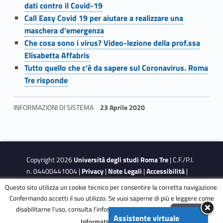
dati contro il Covid-19
l
Link identifier #identifier__193470-7
Call Easy Covid 19 per aiutare a realizzare una
maschera d’emergenza
s
Link identifier #identifier__66305-8
Che cosa sono i virus? Video-lezione della prof.ssa
e
Elisabetta Affabris
Link identifier #identifier__3841-9
Tutto quello che c’è da sapere sul Coronavirus. Roma
r
Tre risponde
v
INFORMAZIONI DI SISTEMA
23 Aprile 2020
i
Skip back to navigation
z
i
Copyright 2026
Università degli studi Roma Tre
| C.F./P.I.
n. 04400441004 |
Privacy
|
Note Legali
|
Accessibilità
|
o
Obiettivi di accessibilità
|
Dichiarazione di accessibilità
Questo sito utilizza un cookie tecnico per consentire la corretta navigazione.
d
Confermando accetti il suo utilizzo. Se vuoi saperne di più e leggere come
disabilitarne l'uso, consulta l'informativa estesa.
ENG
Accetta
This site is protected by reCAPTCHA and the Google
Privacy
e
Assistente virtuale
Menu
Informativa completa