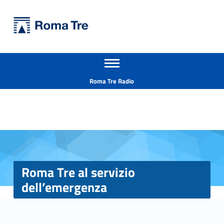
Primary Menu
Università Roma Tre
Roma Tre al servizio dell’emergenza - Università Roma Tre
Apri il menu secondario
L’Università degli Studi Roma Tre è un’università giovane e per giovani, è nata nel 1992 ed è rapidamente cresciuta sia in termini di studenti che di corsi di studio offerti. Sono attivi 13 dipartimenti che offrono corsi di Laurea, Laurea magistrale, Master, Corsi di perfezionamento, Dottorati di ricerca e Scuole di specializzazione
Header info sidebar
Roma Tre Radio
Roma Tre al servizio
dell’emergenza