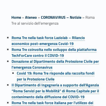
Home
»
Ateneo
»
CORONAVIRUS – Notizie
»
Roma
Tre al servizio dell’emergenza
Link identifier #identifier__193858-1
R
Roma Tre nella task force Laziolab – Rilancio
economico post-emergenza Covid-19
o
Link identifier #identifier__146332-2
Roma Tre coinvolta nello sviluppo della piattaforma
m
TechForCare contro il COVID-19
Link identifier #identifier__181426-3
Donazione al Dipartimento della Protezione Civile per
a
l’emergenza Coronavirus
Link identifier #identifier__101910-4
Covid 19: Roma Tre risponde alla raccolta fondi
T
per la Protezione Civile
Link identifier #identifier__129491-5
r
Il Dipartimento di Ingegneria a supporto dell’Agenzia
“Roma Servizi per la Mobilità” di Roma Capitale per il
e
contenimento della diffusione del COVID-19
Link identifier #identifier__138896-6
a
Roma Tre nella task force italiana per l’utilizzo dei