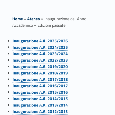
Home
»
Ateneo
»
Inaugurazione dell’Anno
Accademico – Edizioni passate
I
Inaugurazione A.A. 2025/2026
Link identifier #identifier__185664-1
Inaugurazione A.A. 2024/2025
n
Link identifier #identifier__160002-2
Inaugurazione A.A. 2023/2024
Link identifier #identifier__24362-3
a
Inaugurazione A.A. 2022/2023
Link identifier #identifier__93097-4
Inaugurazione A.A. 2019/2020
u
Link identifier #identifier__28663-5
Inaugurazione A.A. 2018/2019
Link identifier #identifier__47889-6
Inaugurazione A.A. 2017/2018
g
Link identifier #identifier__35898-7
Inaugurazione A.A. 2016/2017
Link identifier #identifier__29818-8
u
Inaugurazione A.A. 2015/2016
Link identifier #identifier__191274-9
Inaugurazione A.A. 2014/2015
r
Link identifier #identifier__25493-10
Inaugurazione A.A. 2013/2014
Link identifier #identifier__124031-11
a
Inaugurazione A.A. 2012/2013