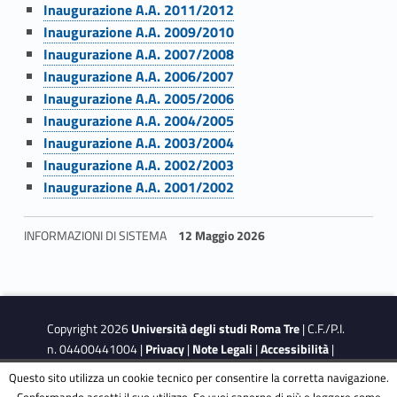
Link identifier #identifier__30938-12
Inaugurazione A.A. 2011/2012
z
Link identifier #identifier__75673-13
Inaugurazione A.A. 2009/2010
Link identifier #identifier__29106-14
Inaugurazione A.A. 2007/2008
i
Link identifier #identifier__45651-15
Inaugurazione A.A. 2006/2007
Link identifier #identifier__42183-16
o
Inaugurazione A.A. 2005/2006
Link identifier #identifier__198272-17
Inaugurazione A.A. 2004/2005
n
Link identifier #identifier__15170-18
Inaugurazione A.A. 2003/2004
Link identifier #identifier__829-19
e
Inaugurazione A.A. 2002/2003
Link identifier #identifier__160950-20
Inaugurazione A.A. 2001/2002
d
e
INFORMAZIONI DI SISTEMA
12 Maggio 2026
l
Skip back to navigation
l
Copyright 2026
Università degli studi Roma Tre
| C.F./P.I.
’
n. 04400441004 |
Privacy
|
Note Legali
|
Accessibilità
|
Obiettivi di accessibilità
|
Dichiarazione di accessibilità
A
Questo sito utilizza un cookie tecnico per consentire la corretta navigazione.
Confermando accetti il suo utilizzo. Se vuoi saperne di più e leggere come