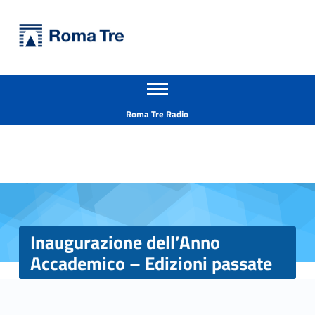
Primary Menu
Università Roma Tre
Inaugurazione dell’Anno Accademico - Edizioni passate - Università Roma Tre
Apri il menu secondario
L’Università degli Studi Roma Tre è un’università giovane e per giovani, è nata nel 1992 ed è rapidamente cresciuta sia in termini di studenti che di corsi di studio offerti. Sono attivi 13 dipartimenti che offrono corsi di Laurea, Laurea magistrale, Master, Corsi di perfezionamento, Dottorati di ricerca e Scuole di specializzazione
Header info sidebar
Roma Tre Radio
Inaugurazione dell’Anno
Accademico – Edizioni passate