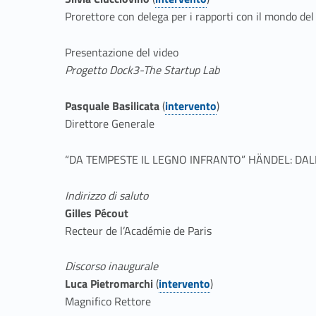
I
Link identifier #identifier__168461-5
Link identifier #identifier__172328-4
Prorettore con delega per i rapporti con il mondo del
Scarica il file
Link identifier #identifier__33756-3
n
Presentazione del video
Progetto Dock3-The Startup Lab
a
Pasquale Basilicata
(
intervento
)
u
Link identifier #identifie
Link identifier #identifier__72996-5
Direttore Generale
g
“DA TEMPESTE IL LEGNO INFRANTO” HÄNDEL: DAL
u
Indirizzo di saluto
r
Gilles Pécout
Recteur de l’Académie de Paris
a
Discorso inaugurale
z
Luca Pietromarchi
(
intervento
)
Link identifier #identifier__21186-6
Link identifier #identifier__38074-10
Magnifico Rettore