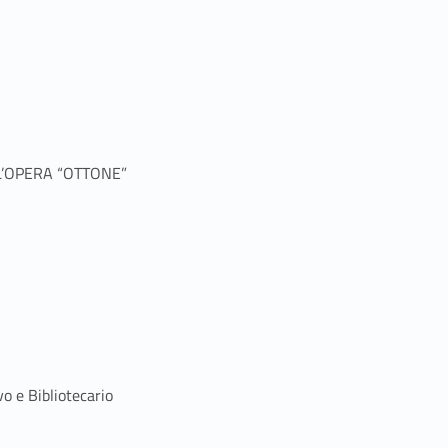
LL’OPERA “OTTONE”
o e Bibliotecario