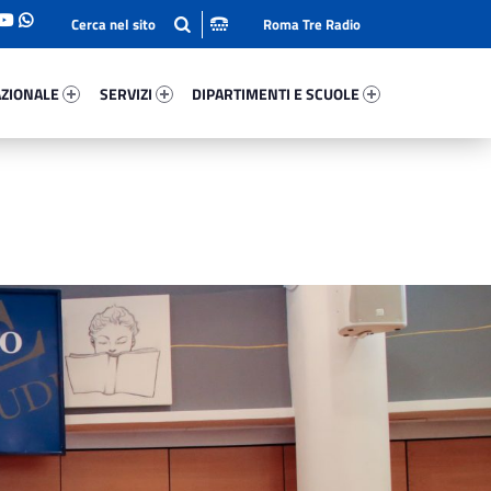
Roma Tre Radio
onale 36694-93
Servizi 5710-114
Dipartimenti E Scuole 2579-140
ZIONALE
SERVIZI
DIPARTIMENTI E SCUOLE