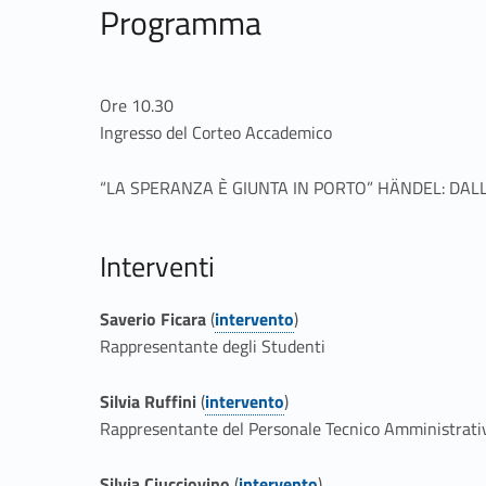
Programma
r
i
Ore 10.30
m
Ingresso del Corteo Accademico
o
“LA SPERANZA È GIUNTA IN PORTO” HÄNDEL: DA
n
Interventi
i
Saverio Ficara
(
intervento
)
a
Link identifier #identifier__13340-1
Link identifier #identifier__47547-1
Rappresentante degli Studenti
d
Silvia Ruffini
(
intervento
)
Link identifier #identifier__40837-3
Link identifier #identifier__49331-2
Rappresentante del Personale Tecnico Amministrativ
i
Silvia Ciucciovino
(
intervento
)