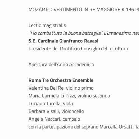
i
MOZART: DIVERTIMENTO IN RE MAGGIORE K 136
o
Lectio magistralis
n
“Ho combattuto la buona battaglia”. L’umanesimo ne
S.E. Cardinale Gianfranco Ravasi
e
Presidente del Pontificio Consiglio della Cultura
d
Apertura dell’Anno Accademico
e
Roma Tre Orchestra Ensemble
Valentina Del Re, violino primo
l
Maria Carmela Li Pizzi, violino secondo
Luciano Turella, viola
l
Barbara Visalli, violoncello
Angela Naccari, cembalo
’
con la partecipazione del soprano Marcella Orsatti 