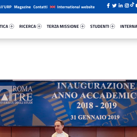
all’URP
Magazine
Contatti
International website
ica 32105-26
Ricerca 24700-38
Terza Missione 34168-49
Studenti 78677-66
Internazi
TICA
RICERCA
TERZA MISSIONE
STUDENTI
INTERNA