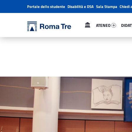
Portale dello studente
Disabilità e DSA
Sala Stampa
Chiedi 
Header info sidebar
Primary Menu
Ateneo 34444-1
Didatt
Università Roma Tre
ATENEO
DIDAT
Cerimonia di Inaugurazione dell'a.a. 2018-2019 - Università Roma Tre
L’Università degli Studi Roma Tre è un’università giovane e per giovani, è nata nel 1992 ed è rapidamente cresciuta sia in termini di studenti che di corsi di studio offerti. Sono attivi 13 dipartimenti che offrono corsi di Laurea, Laurea magistrale, Master, Corsi di perfezionamento, Dottorati di ricerca e Scuole di specializzazione