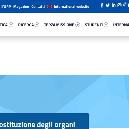
all’URP
Magazine
Contatti
International website
ica 24899-26
Ricerca 12695-38
Terza Missione 76118-49
Studenti 74267-66
Internazi
TICA
RICERCA
TERZA MISSIONE
STUDENTI
INTERNA
ostituzione degli organi