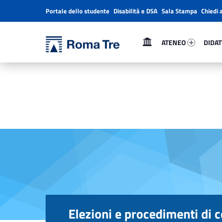
Portale dello studente
Disabilità e DSA
Sala Stampa
Chiedi 
Header info sidebar
Primary Menu
Ateneo 28280-1
Didatt
Università Roma Tre
ATENEO
DIDAT
Elezioni e procedimenti di costituzione degli organi - Università Roma Tre
L’Università degli Studi Roma Tre è un’università giovane e per giovani, è nata nel 1992 ed è rapidamente cresciuta sia in termini di studenti che di corsi di studio offerti. Sono attivi 13 dipartimenti che offrono corsi di Laurea, Laurea magistrale, Master, Corsi di perfezionamento, Dottorati di ricerca e Scuole di specializzazione
Elezioni e procedimenti di c