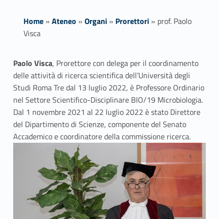
Home
»
Ateneo
»
Organi
»
Prorettori
»
prof. Paolo
Visca
p
Paolo Visca
, Prorettore con delega per il coordinamento
delle attività di ricerca scientifica dell’Università degli
r
Studi Roma Tre dal 13 luglio 2022, è Professore Ordinario
o
nel Settore Scientifico-Disciplinare BIO/19 Microbiologia.
Dal 1 novembre 2021 al 22 luglio 2022 è stato Direttore
f
del Dipartimento di Scienze, componente del Senato
Accademico e coordinatore della commissione ricerca.
.
P
a
o