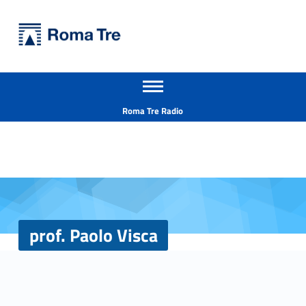
Primary Menu
Università Roma Tre
prof. Paolo Visca - Università Roma Tre
Apri il menu secondario
L’Università degli Studi Roma Tre è un’università giovane e per giovani, è nata nel 1992 ed è rapidamente cresciuta sia in termini di studenti che di corsi di studio offerti. Sono attivi 13 dipartimenti che offrono corsi di Laurea, Laurea magistrale, Master, Corsi di perfezionamento, Dottorati di ricerca e Scuole di specializzazione
Header info sidebar
Roma Tre Radio
prof. Paolo Visca